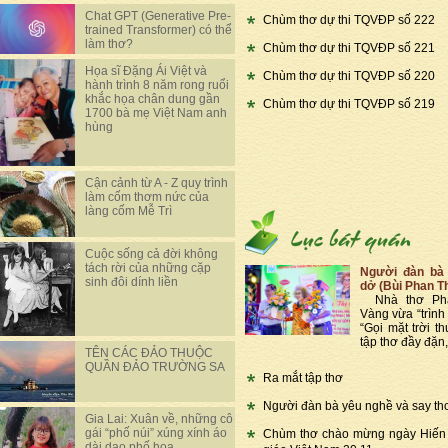
Chat GPT (Generative Pre-
Chùm thơ dự thi TQVĐP số 222
trained Transformer) có thể
làm thơ?
Chùm thơ dự thi TQVĐP số 221
Họa sĩ Đặng Ái Việt và
Chùm thơ dự thi TQVĐP số 220
hành trình 8 năm rong ruổi
khắc họa chân dung gần
Chùm thơ dự thi TQVĐP số 219
1700 bà mẹ Việt Nam anh
hùng
Cận cảnh từ A - Z quy trình
làm cốm thơm nức của
làng cốm Mễ Trì
Cuộc sống cả đời không
tách rời của những cặp
Người đàn bà 
sinh đôi dính liền
dở (Bùi Phan T
Nhà thơ Phạ
Vàng vừa “trình 
“Gọi mặt trời th
tập thơ đầy đặn,
TÊN CÁC ĐẢO THUỘC
QUẦN ĐẢO TRƯỜNG SA
Ra mắt tập thơ
Người đàn bà yêu nghề và say th
Gia Lai: Xuân về, những cô
gái “phố núi” xúng xính áo
Chùm thơ chào mừng ngày Hiến
dài dạo phố hoa