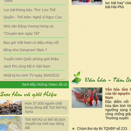
Thịnh
lục bát hay" củ
bát Hải Phò
Lục bát tháng bảy- Thơ: Lưu Thế
Quyền - Thể hiện: Nghệ sĩ Ngọc Cao.
Nhà văn Đặng Vương Hưng và
"Chuyện tem ngày Tết"
Bao giờ Việt Nam có điệu nhảy nổi
tiếng như Gangnam Style ?
Truyền hình Quốc phòng giới thiệu
sách Phi công Mỹ ở Việt Nam
Nhật ký An ninh TV ngày 30/4/2015
Xem tiếp những Video đã có
Văn hóa tâm l
của tài nguyên 
Nam
Đặc điểm nổi 
Hơn 37.000 người chết
hóa tâm linh Vi
trong động đất Thổ Nhĩ Kỳ,
ngưỡng sùng b
Syria
công chống giặ
Thường xuyên
Thổ Nhĩ Kỳ có thể đã dịch
chuyển ba mét sau động
đất
Chùm thơ dự thi TQVĐP số 223