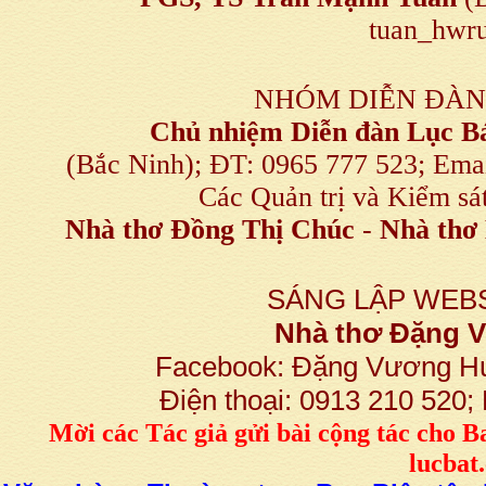
tuan_hwru
NHÓM DIỄN ĐÀN
Chủ nhiệm Diễn đàn Lục B
(Bắc Ninh); ĐT: 0965 777 523; E
Các Quản trị và Kiểm sá
Nhà thơ Đồng Thị Chúc
-
Nhà thơ 
SÁNG LẬP WEBS
Nhà thơ Đặng
Facebook: Đặng Vương H
Điện thoại: 0913 210 520
M
ời các Tác giả gửi bài
cộng tác
cho B
lucba