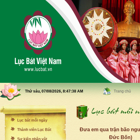
Thứ sáu, 07/08/2026,
8:47:40 AM
Trang chủ
Lục bát mỗi ngày
Đưa em qua trận bão ng
Thành viên Lục Bát
Đức Bốn)
Sự kiện nhân vật