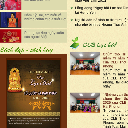
giáo Việt Nam 20.11
Lắng đọng “Ngày hội Lục bát Đi
tại Hưng Yên
Năm Kỷ Hợi, tìm hiểu về
những chính trị gia tuổi Hợi
Người đàn bà sinh ra từ mưa- tậ
nhà phê bình trẻ Hoàng Thụy Anh
Phong tục đẹp ngày xuân
của người Việt
Chùm thơ Tri
niệm 79 năm 
của CLB Thơ 
Phòng
Chùm thơ Tri
niệm 79 năm 
của CLB Thơ 
Phòng, tại gia
ngày
“Những vần thơ
chùm thơ th
2025 của CLB 
Hải Phòng
“Những vần th
chùm thơ thán
của CLB Thơ 
Phòng, gồm c
Trịnh Toại, Mai