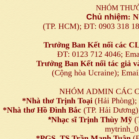
NHÓM THƯỜ
Chủ nhiệm
:
N
(TP. HCM); ĐT: 0903 318 1
Trưởng Ban Kết nối
các C
ĐT: 0123 712 4046; Em
Trưởng Ban Kết nối tác giả
(Cộng hòa Ucraine); Ema
NHÓM ADMIN CÁC 
*Nhà thơ Trịnh Toại
(Hải Phòng);
*Nhà thơ Hồ Đình Bắc
(TP. Hải Dương)
*
Nhạc sĩ Trịnh Thùy Mỹ
(
mytrinh_
*
PGS, TS Trần Mạnh Tuân
(Đ