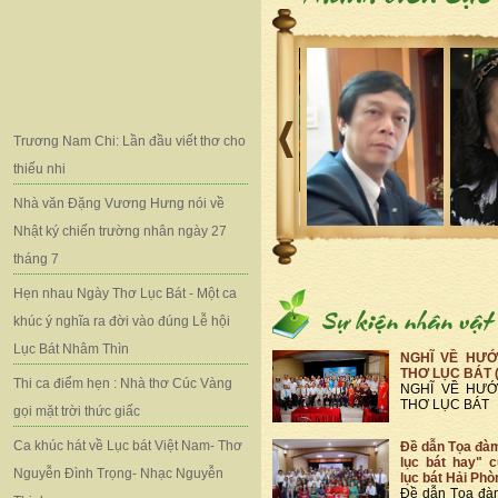
Trương Nam Chi: Lần đầu viết thơ cho
thiếu nhi
Nhà văn Đặng Vương Hưng nói về
Nhật ký chiến trường nhân ngày 27
tháng 7
Hẹn nhau Ngày Thơ Lục Bát - Một ca
khúc ý nghĩa ra đời vào đúng Lễ hội
Lục Bát Nhâm Thìn
NGHĨ VỀ HƯỚ
THƠ LỤC BÁT 
Thi ca điểm hẹn : Nhà thơ Cúc Vàng
NGHĨ VỀ HƯỚ
THƠ LỤC BÁT
gọi mặt trời thức giấc
Ca khúc hát về Lục bát Việt Nam- Thơ
Đề dẫn Tọa đà
lục bát hay" 
Nguyễn Đình Trọng- Nhạc Nguyễn
lục bát Hải Phò
Đề dẫn Tọa đà