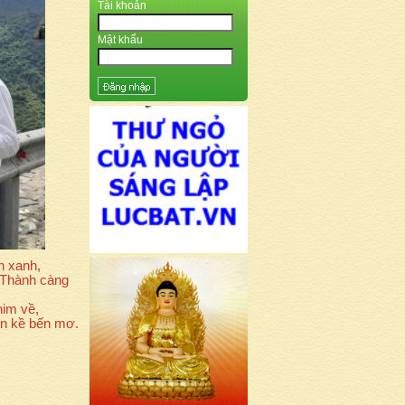
Tài khoản
Mật khẩu
n xanh,
 Thành càng
him về,
n kề bến mơ.