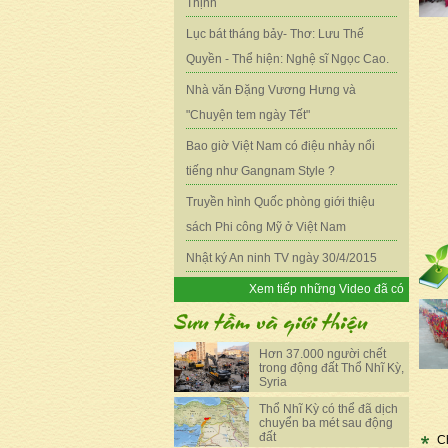
Thịnh
Lục bát tháng bảy- Thơ: Lưu Thế
Quyền - Thể hiện: Nghệ sĩ Ngọc Cao.
Nhà văn Đặng Vương Hưng và
"Chuyện tem ngày Tết"
Bao giờ Việt Nam có điệu nhảy nổi
tiếng như Gangnam Style ?
Truyền hình Quốc phòng giới thiệu
sách Phi công Mỹ ở Việt Nam
Nhật ký An ninh TV ngày 30/4/2015
Xem tiếp những Video đã có
Hơn 37.000 người chết
trong động đất Thổ Nhĩ Kỳ,
Syria
Thổ Nhĩ Kỳ có thể đã dịch
chuyển ba mét sau động
đất
C