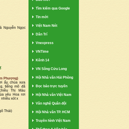
Tìm kiếm qua Google
Tin mới
Việt Nam Nét
iả Nguyễn Ngọc
Dân Trí
Vnexpress
VNTime
Kênh 14
VN Sông Cửu Long
Hội Nhà văn Hải Phòng
im Phượng)
i ấy, chùa xưa
Đọc báo trực tuyến
g, tiếng mõ đã
chiều Thị Màu
ùa yêu Hoa rơi
Hội Nhà văn Việt Nam
 nhiều xót x
Văn nghệ Quân đội
gô Thái)
Hội Nhà văn TP. HCM
Truyền hình Việt Nam