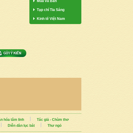
Mua và Bán
Tạp chí Tia Sáng
Kinh tế Việt Nam
n hóa tâm linh
Tác giả - Chùm thơ
Diễn đàn lục bát
Thư ngỏ