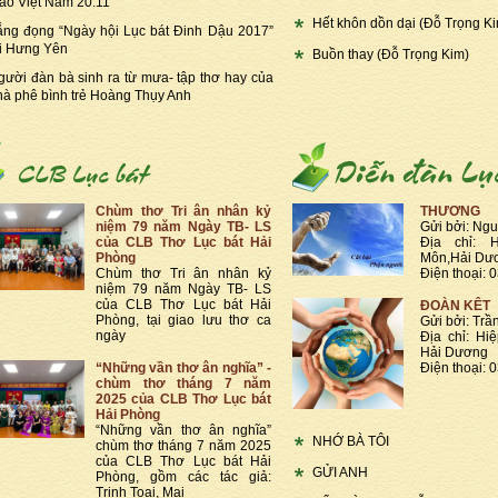
iáo Việt Nam 20.11
Hết khôn dồn dại (Đỗ Trọng Ki
ắng đọng “Ngày hội Lục bát Đinh Dậu 2017”
ại Hưng Yên
Buồn thay (Đỗ Trọng Kim)
gười đàn bà sinh ra từ mưa- tập thơ hay của
hà phê bình trẻ Hoàng Thụy Anh
Chùm thơ Tri ân nhân kỷ
THƯƠNG
niệm 79 năm Ngày TB- LS
Gửi bởi: Ng
của CLB Thơ Lục bát Hải
Địa chỉ: 
Phòng
Môn,Hải Dư
Chùm thơ Tri ân nhân kỷ
Điện thoại:
niệm 79 năm Ngày TB- LS
của CLB Thơ Lục bát Hải
ĐOÀN KÊT
Phòng, tại giao lưu thơ ca
Gửi bởi: Trầ
ngày
Địa chỉ: Hi
Hải Dương
“Những vần thơ ân nghĩa” -
Điện thoại:
chùm thơ tháng 7 năm
2025 của CLB Thơ Lục bát
Hải Phòng
“Những vần thơ ân nghĩa”
NHỚ BÀ TÔI
chùm thơ tháng 7 năm 2025
của CLB Thơ Lục bát Hải
GỬI ANH
Phòng, gồm các tác giả:
Trịnh Toại, Mai