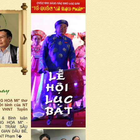
G HOẠ MI" thơ
lời bình của NT
VHNT Tuyên
 & Bình luận
NG HOẠ MI" -
G TRẦM SÂU
 GIAN DÂU BỂ,
a NT Phạm T�