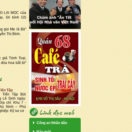
NG LẠI MỌC của
i, lời bình GS
ng gọi Mẹ là Bà"
yễn Thị Bình.
 giả Trịnh Toại,
 đóa hoa bất tử"
Tiến Tập
ê Tiến Tập Bút
 Lê Sinh ngày:
ịa chỉ: Khu 7 -
hù Ninh – Phú
hiệp: Kỹ sư cơ
Công an Nhân dân
Báo mới