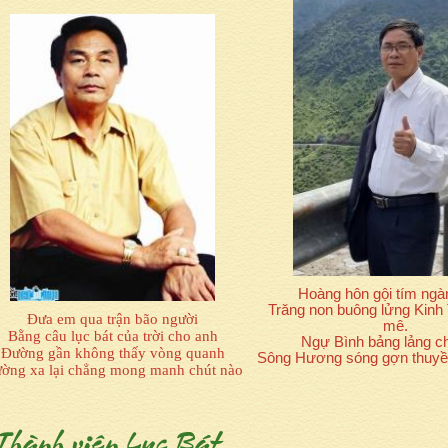
Hoàng hôn gội tím ngà
Trăng non buông lửng Kinh
Đưa em qua trận bão người
mê.
Bằng câu lục bát của trời cho anh
Ngự Bình bảng lảng c
Đường gần không thấy vòng quanh
Sông Hương sóng gợn thuyề
ờng xa lại chẳng mong manh chút nào