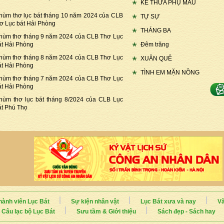
KẾ THỪA PHỤ MẪU
hùm thơ lục bát tháng 10 năm 2024 của CLB
TỰ SỰ
hơ Lục bát Hải Phòng
THÁNG BA
hùm thơ tháng 9 năm 2024 của CLB Thơ Lục
át Hải Phòng
Đêm trăng
hùm thơ tháng 8 năm 2024 của CLB Thơ Lục
XUÂN QUÊ
át Hải Phòng
TÌNH EM MẶN NỒNG
hùm thơ tháng 7 năm 2024 của CLB Thơ Lục
át Hải Phòng
hùm thơ lục bát tháng 8/2024 của CLB Lục
át Phú Thọ
hành viên Lục Bát
Sự kiện nhân vật
Lục Bát xưa và nay
Vă
Câu lạc bộ Lục Bát
Sưu tầm & Giới thiệu
Sách đẹp - Sách hay