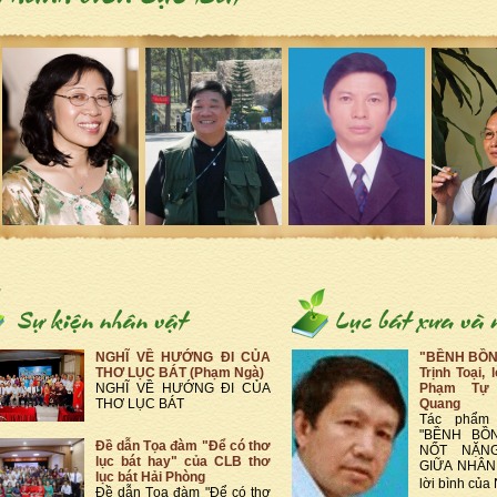
NGHĨ VỀ HƯỚNG ĐI CỦA
"BỀNH BỒN
THƠ LỤC BÁT (Phạm Ngà)
Trịnh Toại, 
NGHĨ VỀ HƯỚNG ĐI CỦA
Phạm Tự 
THƠ LỤC BÁT
Quang
Tác phẩm
"BỀNH BỒ
Đề dẫn Tọa đàm "Để có thơ
NỐT NẶN
lục bát hay" của CLB thơ
GIỮA NHÂN
lục bát Hải Phòng
lời bình củ
Đề dẫn Tọa đàm "Để có thơ