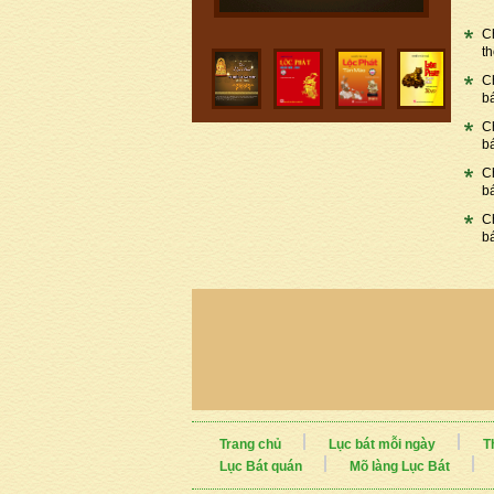
C
t
C
b
C
b
C
b
C
b
Trang chủ
Lục bát mỗi ngày
T
Lục Bát quán
Mõ làng Lục Bát