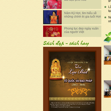
g
L
t
Năm Kỷ Hợi, tìm hiểu về
những chính trị gia tuổi Hợi
N
n
Phong tục đẹp ngày xuân
của người Việt