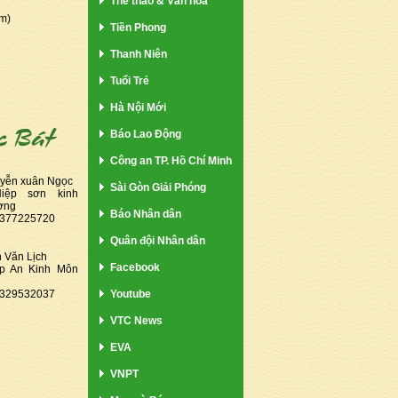
Thể thao & Văn hóa
m)
Tiền Phong
Thanh Niên
Tuổi Trẻ
Hà Nội Mới
Báo Lao Động
Công an TP. Hồ Chí Minh
uyễn xuân Ngọc
Sài Gòn Giải Phóng
Hiệp sơn kinh
ơng
Báo Nhân dân
 0377225720
Quân đội Nhân dân
n Văn Lịch
Facebook
ệp An Kinh Môn
 0329532037
Youtube
VTC News
EVA
VNPT