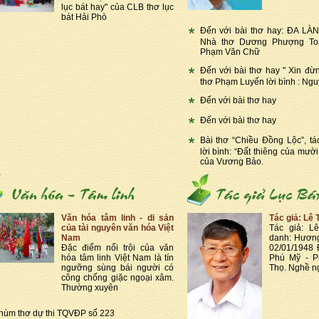
lục bát hay" của CLB thơ lục
bát Hải Phò
Đến với bài thơ hay: ĐA LÀ
Nhà thơ Dương Phượng Toạ
Phạm Văn Chữ
Đến với bài thơ hay " Xin đừ
thơ Phạm Luyến lời bình : Ngu
Đến với bài thơ hay
Đến với bài thơ hay
Bài thơ “Chiều Đồng Lộc”, tác
lời bình: “Đất thiêng của mười
của Vương Bảo.
Văn hóa tâm linh - di sản
Tác giả: Lê 
của tài nguyên văn hóa Việt
Tác giả: L
Nam
danh: Hương
Đặc điểm nổi trội của văn
02/01/1948 Đ
hóa tâm linh Việt Nam là tín
Phú Mỹ - P
ngưỡng sùng bái người có
Thọ. Nghề ng
công chống giặc ngoại xâm.
Thường xuyên
hùm thơ dự thi TQVĐP số 223