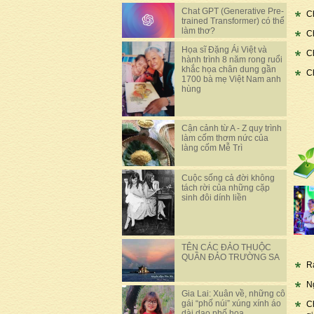
Chat GPT (Generative Pre-
C
trained Transformer) có thể
làm thơ?
C
Họa sĩ Đặng Ái Việt và
C
hành trình 8 năm rong ruổi
khắc họa chân dung gần
C
1700 bà mẹ Việt Nam anh
hùng
Cận cảnh từ A - Z quy trình
làm cốm thơm nức của
làng cốm Mễ Trì
Cuộc sống cả đời không
tách rời của những cặp
sinh đôi dính liền
TÊN CÁC ĐẢO THUỘC
QUẦN ĐẢO TRƯỜNG SA
R
N
Gia Lai: Xuân về, những cô
gái “phố núi” xúng xính áo
C
dài dạo phố hoa