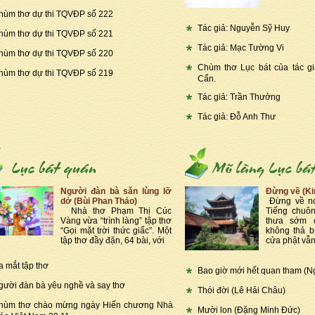
hùm thơ dự thi TQVĐP số 222
Tác giả: Nguyễn Sỹ Huy
hùm thơ dự thi TQVĐP số 221
Tác giả: Mạc Tường Vi
hùm thơ dự thi TQVĐP số 220
Chùm thơ Lục bát của tác g
hùm thơ dự thi TQVĐP số 219
Cẩn.
Tác giả: Trần Thưởng
Tác giả: Đỗ Anh Thư
Người đàn bà săn lùng lỡ
Đừng về (K
dở (Bùi Phan Thảo)
Đừng về nơ
Nhà thơ Phạm Thị Cúc
Tiếng chuôn
Vàng vừa “trình làng” tập thơ
thưa sớm 
“Gọi mặt trời thức giấc”. Một
không thả b
tập thơ đầy đặn, 64 bài, với
cửa phật vẫn
a mắt tập thơ
Bao giờ mới hết quan tham (N
gười đàn bà yêu nghề và say thơ
Thói đời (Lê Hải Châu)
hùm thơ chào mừng ngày Hiến chương Nhà
Mười lon (Đặng Minh Đức)