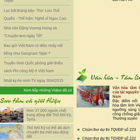
Thịnh
Lục bát tháng bảy- Thơ: Lưu Thế
Quyền - Thể hiện: Nghệ sĩ Ngọc Cao.
Nhà văn Đặng Vương Hưng và
"Chuyện tem ngày Tết"
Bao giờ Việt Nam có điệu nhảy nổi
tiếng như Gangnam Style ?
Truyền hình Quốc phòng giới thiệu
sách Phi công Mỹ ở Việt Nam
Nhật ký An ninh TV ngày 30/4/2015
Văn hóa tâm l
Xem tiếp những Video đã có
của tài nguyên 
Nam
Đặc điểm nổi 
hóa tâm linh Vi
ngưỡng sùng b
Hơn 37.000 người chết
công chống giặ
trong động đất Thổ Nhĩ Kỳ,
Thường xuyên
Syria
Thổ Nhĩ Kỳ có thể đã dịch
Chùm thơ dự thi TQVĐP số 223
chuyển ba mét sau động
đất
Chùm thơ dự thi TQVĐP số 222