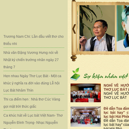
Trương Nam Chi: Lần đầu viết thơ cho
thiếu nhi
Nhà văn Đặng Vương Hưng nói về
Nhật ký chiến trường nhân ngày 27
tháng 7
Hẹn nhau Ngày Thơ Lục Bát - Một ca
khúc ý nghĩa ra đời vào đúng Lễ hội
NGHĨ VỀ HƯỚ
THƠ LỤC BÁT 
Lục Bát Nhâm Thìn
NGHĨ VỀ HƯỚ
THƠ LỤC BÁT
Thi ca điểm hẹn : Nhà thơ Cúc Vàng
gọi mặt trời thức giấc
Đề dẫn Tọa đà
lục bát hay" 
Ca khúc hát về Lục bát Việt Nam- Thơ
lục bát Hải Phò
Đề dẫn Tọa đà
Nguyễn Đình Trọng- Nhạc Nguyễn
lục bát hay" củ
bát Hải Phò