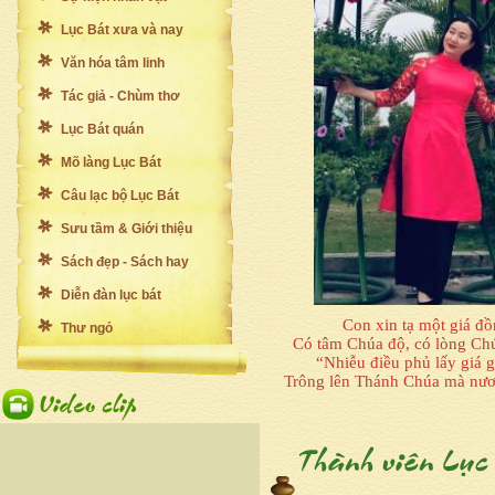
Lục Bát xưa và nay
Văn hóa tâm linh
Tác giả - Chùm thơ
Lục Bát quán
Mõ làng Lục Bát
Câu lạc bộ Lục Bát
Sưu tầm & Giới thiệu
Sách đẹp - Sách hay
Diễn đàn lục bát
Con xin tạ một giá đ
Thư ngỏ
Có tâm Chúa độ, có lòng Ch
“Nhiễu điều phủ lấy giá 
Trông lên Thánh Chúa mà nươ