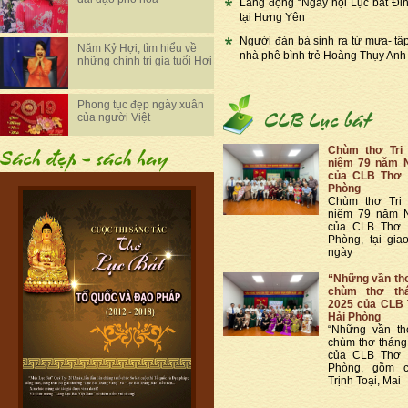
Lắng đọng “Ngày hội Lục bát Đi
tại Hưng Yên
Người đàn bà sinh ra từ mưa- tậ
Năm Kỷ Hợi, tìm hiểu về
nhà phê bình trẻ Hoàng Thụy Anh
những chính trị gia tuổi Hợi
Phong tục đẹp ngày xuân
của người Việt
Chùm thơ Tri
niệm 79 năm 
của CLB Thơ 
Phòng
Chùm thơ Tri
niệm 79 năm 
của CLB Thơ 
Phòng, tại gia
ngày
“Những vần thơ
chùm thơ th
2025 của CLB 
Hải Phòng
“Những vần th
chùm thơ thán
của CLB Thơ 
Phòng, gồm c
Trịnh Toại, Mai