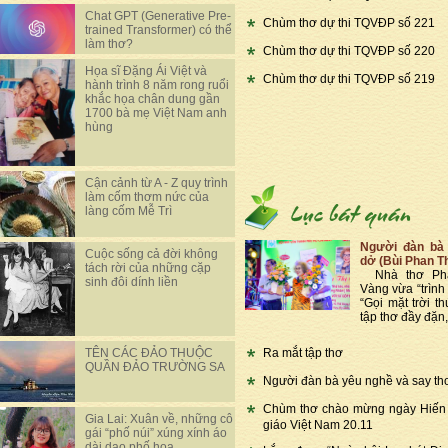
Chat GPT (Generative Pre-
Chùm thơ dự thi TQVĐP số 221
trained Transformer) có thể
làm thơ?
Chùm thơ dự thi TQVĐP số 220
Họa sĩ Đặng Ái Việt và
Chùm thơ dự thi TQVĐP số 219
hành trình 8 năm rong ruổi
khắc họa chân dung gần
1700 bà mẹ Việt Nam anh
hùng
Cận cảnh từ A - Z quy trình
làm cốm thơm nức của
làng cốm Mễ Trì
Người đàn bà 
Cuộc sống cả đời không
dở (Bùi Phan T
tách rời của những cặp
Nhà thơ Phạ
sinh đôi dính liền
Vàng vừa “trình 
“Gọi mặt trời th
tập thơ đầy đặn,
Ra mắt tập thơ
TÊN CÁC ĐẢO THUỘC
QUẦN ĐẢO TRƯỜNG SA
Người đàn bà yêu nghề và say th
Chùm thơ chào mừng ngày Hiến
Gia Lai: Xuân về, những cô
giáo Việt Nam 20.11
gái “phố núi” xúng xính áo
dài dạo phố hoa