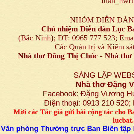
tuan_hwru
NHÓM DIỄN ĐÀN
Chủ nhiệm Diễn đàn Lục B
(Bắc Ninh); ĐT: 0965 777 523; E
Các Quản trị và Kiểm sá
Nhà thơ Đồng Thị Chúc
-
Nhà thơ 
SÁNG LẬP WEBS
Nhà thơ Đặng
Facebook: Đặng Vương H
Điện thoại: 0913 210 520
M
ời các Tác giả gửi bài
cộng tác
cho B
lucba
Văn phòng Thường trực Ban Biên tập L