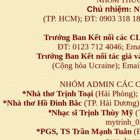
Chủ nhiệm
:
N
(TP. HCM); ĐT: 0903 318 1
Trưởng Ban Kết nối
các C
ĐT: 0123 712 4046; Em
Trưởng Ban Kết nối tác giả
(Cộng hòa Ucraine); Ema
NHÓM ADMIN CÁC 
*Nhà thơ Trịnh Toại
(Hải Phòng);
*Nhà thơ Hồ Đình Bắc
(TP. Hải Dương)
*
Nhạc sĩ Trịnh Thùy Mỹ
(
mytrinh_
*
PGS, TS Trần Mạnh Tuân
(Đ