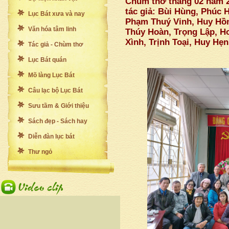
Chùm thơ tháng 02 năm 2
tác giả: Bùi Hùng, Phúc 
Lục Bát xưa và nay
Phạm Thuý Vinh, Huy Hồn
Văn hóa tâm linh
Thúy Hoàn, Trọng Lập, H
Xình, Trịnh Toại, Huy Hẹ
Tác giả - Chùm thơ
Lục Bát quán
Mõ làng Lục Bát
Câu lạc bộ Lục Bát
Sưu tầm & Giới thiệu
Sách đẹp - Sách hay
Diễn đàn lục bát
Thư ngỏ