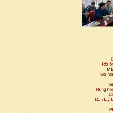
Đ
Rồi ô
Mắt
Soi hồ
G
Rung hoa
Ch
Đan tay 
P