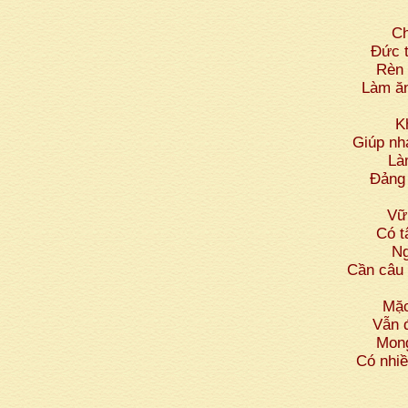
Ch
Đức 
Rèn
Làm ăn
Kh
Giúp nh
Là
Đảng
Vữ
Có t
Ng
Cần câu 
Mặ
Vẫn đ
Mong
Có nhiê