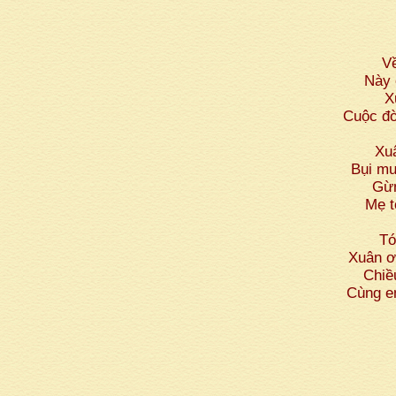
V
Này 
X
Cuộc đờ
Xu
Bụi mư
Gừn
Mẹ t
Tó
Xuân ơi
Chiề
Cùng e