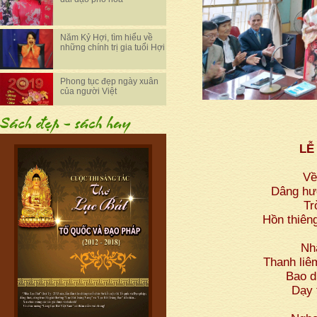
Năm Kỷ Hợi, tìm hiểu về
những chính trị gia tuổi Hợi
Phong tục đẹp ngày xuân
của người Việt
LỄ
Về
Dâng hươ
Tr
Hồn thiên
Nh
Thanh liê
Bao d
Dạy 