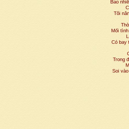
Bao nhi
C
Tôi nâ
Thờ
Mối tình
L
Có bay 
Trong 
M
Soi vào 