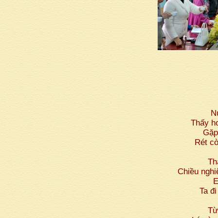
N
Thấy ho
Gặp
Rét cò
Th
Chiều nghi
E
Ta đ
Từ