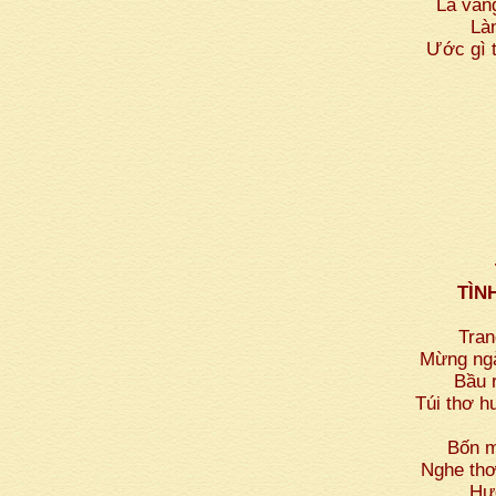
Lá vàng
Là
Ước gì 
TÌN
Tran
Mừng ngà
Bầu 
Túi thơ h
Bốn m
Nghe thơ
Hươ