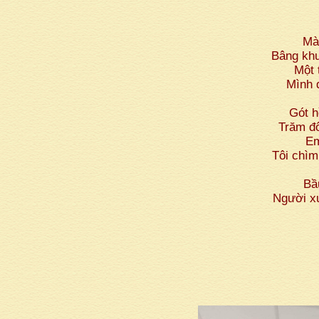
Mà
Bâng khu
Một 
Mình 
Gót 
Trăm đô
Em
Tôi chìm
Bầ
Người x