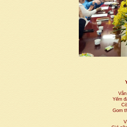
Vẫn
Yếm đà
Cò
Gom th
V