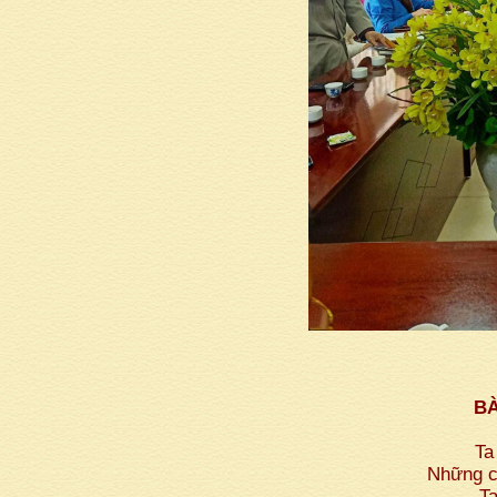
BÀ
Ta
Những c
T