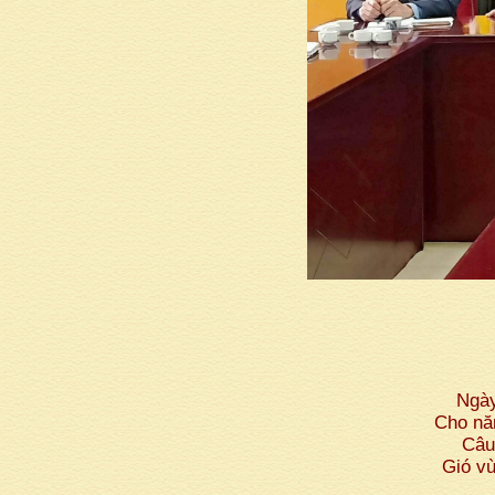
Ngà
Cho nă
Câu
Gió vù