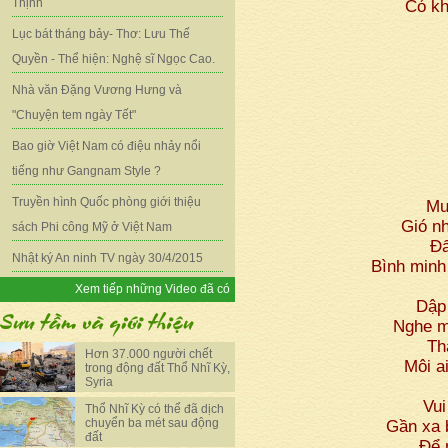
Thịnh
Có kh
Lục bát tháng bảy- Thơ: Lưu Thế
Quyền - Thể hiện: Nghệ sĩ Ngọc Cao.
Nhà văn Đặng Vương Hưng và
"Chuyện tem ngày Tết"
Bao giờ Việt Nam có điệu nhảy nổi
tiếng như Gangnam Style ?
Truyền hình Quốc phòng giới thiệu
Mư
Gió nh
sách Phi công Mỹ ở Việt Nam
Đấ
Nhật ký An ninh TV ngày 30/4/2015
Bình minh
Xem tiếp những Video đã có
Dập
Nghe m
Th
Hơn 37.000 người chết
Môi a
trong động đất Thổ Nhĩ Kỳ,
Syria
Vui
Thổ Nhĩ Kỳ có thể đã dịch
chuyển ba mét sau động
Gần xa 
đất
Để 