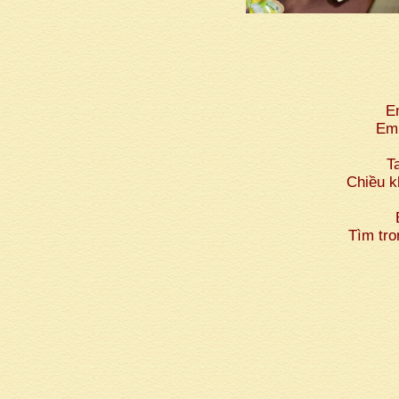
E
Em 
T
Chiều k
Tìm tro