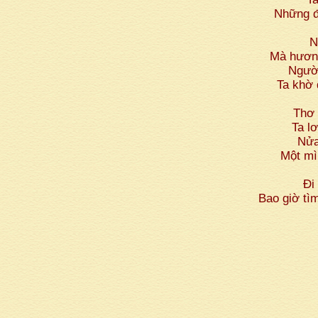
Những đ
N
Mà hương
Ngườ
Ta khờ 
Thơ 
Ta l
Nửa
Một mì
Đi
Bao giờ t