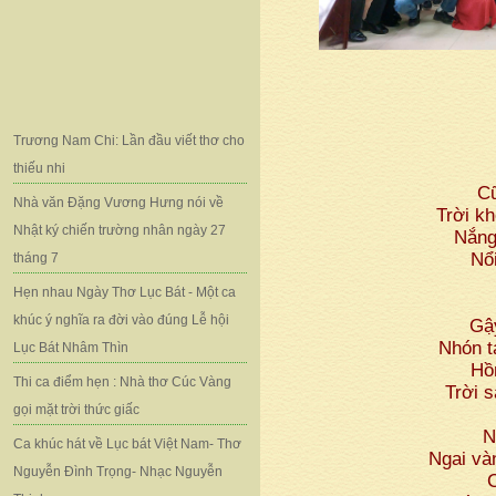
Trương Nam Chi: Lần đầu viết thơ cho
thiếu nhi
Cũ
Nhà văn Đặng Vương Hưng nói về
Trời k
Nhật ký chiến trường nhân ngày 27
Nắng
Nổ
tháng 7
Hẹn nhau Ngày Thơ Lục Bát - Một ca
khúc ý nghĩa ra đời vào đúng Lễ hội
Gậy
Nhón t
Lục Bát Nhâm Thìn
Hồ
Thi ca điểm hẹn : Nhà thơ Cúc Vàng
Trời s
gọi mặt trời thức giấc
N
Ca khúc hát về Lục bát Việt Nam- Thơ
Ngai vàn
Nguyễn Đình Trọng- Nhạc Nguyễn