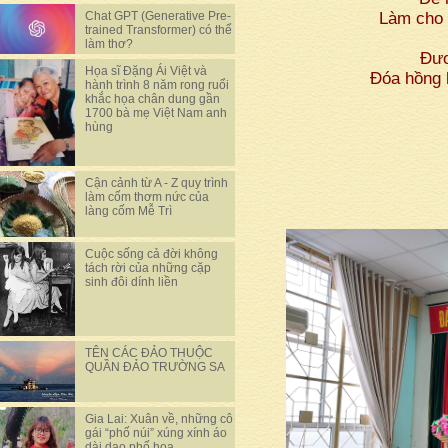
Chat GPT (Generative Pre-
Làm cho 
trained Transformer) có thể
làm thơ?
Đươ
Họa sĩ Đặng Ái Việt và
Đóa hồng h
hành trình 8 năm rong ruổi
khắc họa chân dung gần
1700 bà mẹ Việt Nam anh
hùng
Cận cảnh từ A - Z quy trình
làm cốm thơm nức của
làng cốm Mễ Trì
Cuộc sống cả đời không
tách rời của những cặp
sinh đôi dính liền
TÊN CÁC ĐẢO THUỘC
QUẦN ĐẢO TRƯỜNG SA
Gia Lai: Xuân về, những cô
gái “phố núi” xúng xính áo
dài dạo phố hoa