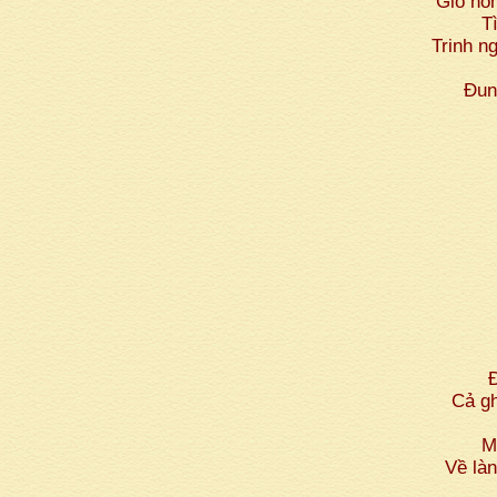
Gió nồm
T
Trinh n
Đun
tô
Cả g
M
Về là