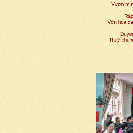
Vươn mìn
Rập
Vờn hoa d
Duyên
Thuỷ chung