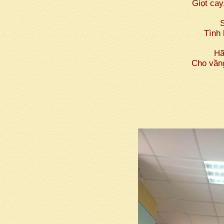
Giọt cay
S
Tình 
Hã
Cho vầng