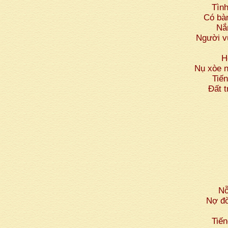
Tìn
Có bà
Nắ
Người v
H
Nụ xòe 
Tiến
Đất t
Nỗ
Nợ đờ
Tiến