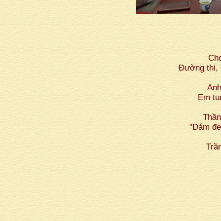
Chơ
Đường thi,
Anh
Em tun
Thần
"Dám đem
Trần