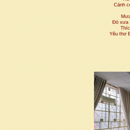
Cánh cò
Mưa 
Đò xưa 
Thíc
Yêu thơ Đ