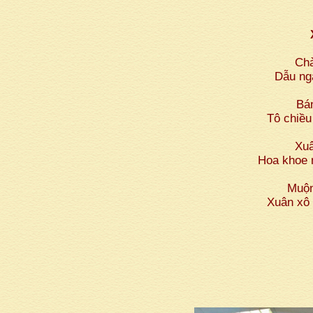
Chà
Dẫu ng
Bá
Tô chiều
Xuâ
Hoa khoe 
Muộn
Xuân xô 