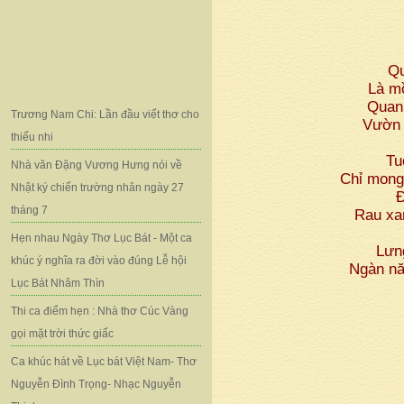
Qu
Là m
Quan
Trương Nam Chi: Lần đầu viết thơ cho
Vườn 
thiếu nhi
Tu
Nhà văn Đặng Vương Hưng nói về
Chỉ mong
Nhật ký chiến trường nhân ngày 27
Đ
tháng 7
Rau xa
Hẹn nhau Ngày Thơ Lục Bát - Một ca
Lưn
khúc ý nghĩa ra đời vào đúng Lễ hội
Ngàn năm
Lục Bát Nhâm Thìn
Thi ca điểm hẹn : Nhà thơ Cúc Vàng
gọi mặt trời thức giấc
Ca khúc hát về Lục bát Việt Nam- Thơ
Nguyễn Đình Trọng- Nhạc Nguyễn