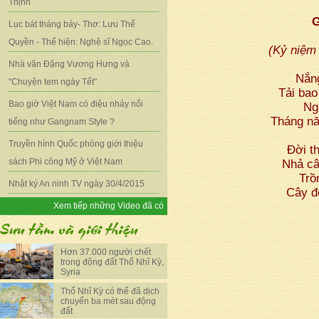
Thịnh
Lục bát tháng bảy- Thơ: Lưu Thế
Quyền - Thể hiện: Nghệ sĩ Ngọc Cao.
(Kỷ niệm
Nhà văn Đặng Vương Hưng và
Nắn
"Chuyện tem ngày Tết"
Tải bao
Bao giờ Việt Nam có điệu nhảy nổi
Ng
Tháng nă
tiếng như Gangnam Style ?
Truyền hình Quốc phòng giới thiệu
Đời t
sách Phi công Mỹ ở Việt Nam
Nhả câ
Trồ
Nhật ký An ninh TV ngày 30/4/2015
Cây đờ
Xem tiếp những Video đã có
Hơn 37.000 người chết
trong động đất Thổ Nhĩ Kỳ,
Syria
Thổ Nhĩ Kỳ có thể đã dịch
chuyển ba mét sau động
đất