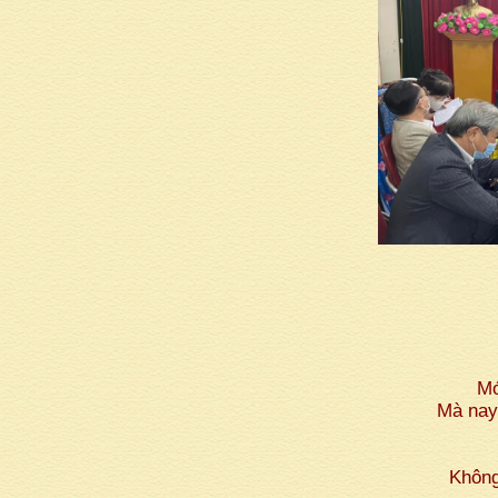
Mớ
Mà nay
Không