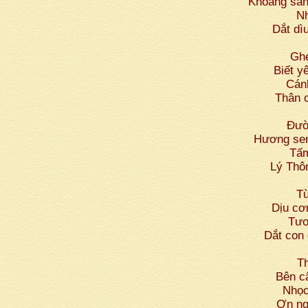
Khoảng sân
Nh
Dắt dì
Ghé
Biết y
Cán
Thân c
Đườ
Hương sen
Tấm
Lý Thô
Từ
Dịu cơ
Tươ
Dắt con
T
Bên c
Nhọc
Ơn ngư