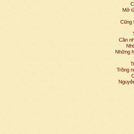
C
Mở t
Cũng 
Cần nh
Nhữ
Những h
T
Trồng n
Ơ
Nguyện