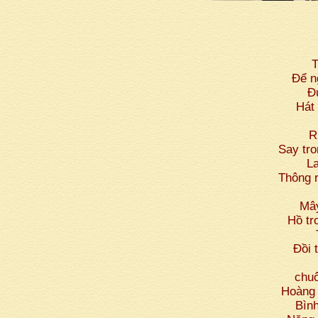
T
Để n
Đ
Hát 
R
Say tro
L
Thông r
Mây
Hồ tr
Đồi 
chuô
Hoàng 
Bìn