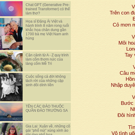
Chat GPT (Generative Pre-
V
trained Transformer) có thể
Trên con đ
làm thơ?
Họa sĩ Đặng Ái Việt và
Cỏ mơn ma
hành trình 8 năm rong ruổi
khắc họa chân dung gần
1700 bà mẹ Việt Nam anh
V
hùng
Môi ho
Lon
Tay 
Cận cảnh từ A - Z quy trình
làm cốm thơm nức của
làng cốm Mễ Trì
Câu mề
Cuộc sống cả đời không
Hồn
tách rời của những cặp
Nhập duyê
sinh đôi dính liền
V
Bước 
TÊN CÁC ĐẢO THUỘC
Nh
QUẦN ĐẢO TRƯỜNG SA
Đôi hìn
Gia Lai: Xuân về, những cô
Tì
gái “phố núi” xúng xính áo
Vô tình uố
dài dạo phố hoa