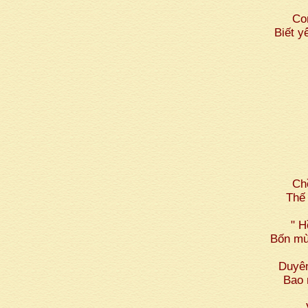
Con
Biết y
Ch
Thế
" H
Bốn mù
Duyên
Bao 