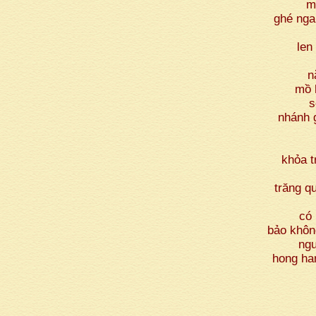
m
ghé nga
len
n
mồ 
s
nhánh 
khỏa t
trăng q
có 
bảo khôn
ng
hong ha