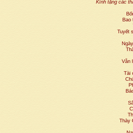
Kính tặng các t
Bố
Bao 
Tuyết 
Ngày
Thà
Vẫn 
Tài
Chú
P
Báo
Sâ
C
Th
Thày 
Na