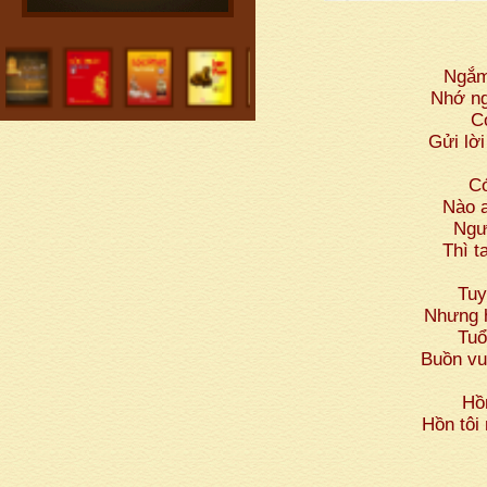
Ngắm
Nhớ ng
C
Gửi lờ
Có
Nào a
Ngư
Thì t
Tuy
Nhưng h
Tuổ
Buồn vu
Hồ
Hồn tôi