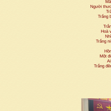
Mắ
Người thươ
Tr
Trắng 
Trắ
Hoà v
Nh
Trắng n
Hồn
Một đ
Ai
Trắng đê