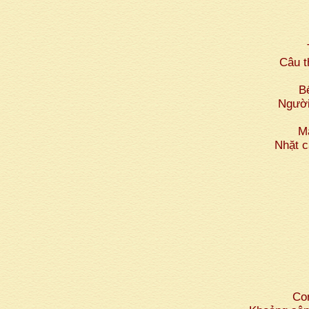
Câu t
B
Người
M
Nhặt c
Co