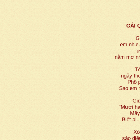
GÁI 
Ga
em như s
ư
nằm mơ như
Tó
ngây thơ
Phố 
Sao em m
Giữ
"Mười h
Mây
Biết ai.
Xó
sáo diề