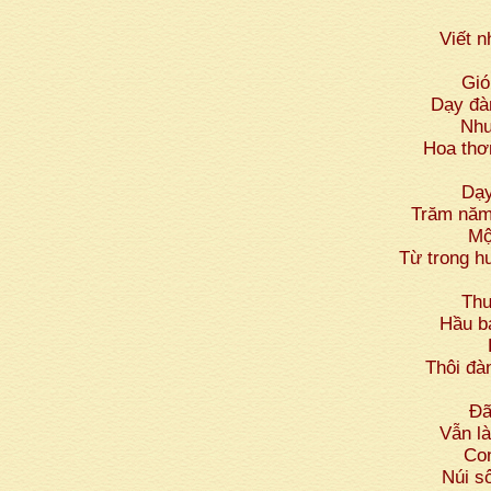
Viết 
Gio
Dạy đà
Như
Hoa thơm
Dạy
Trăm năm 
Mọ
Từ trong hu
Thư
Hầu b
Thôi đà
Đa
Vẫn la
Con
Núi sôn