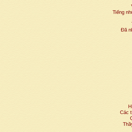
Tiếng n
Đã n
H
Các t
Thầ