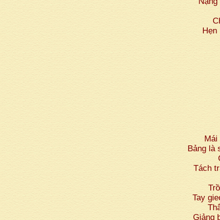
Nặng 
C
Hẹn 
Mái
Bảng là
Tách t
Trồ
Tay gie
Thâ
Giảng b