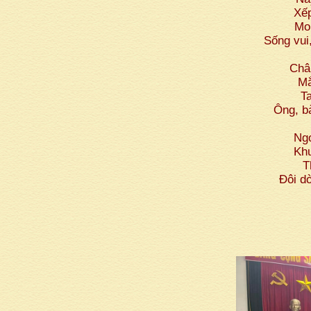
Xếp
Mo
Sống vui
Châ
Mắ
Ta
Ông, b
Ngo
Khu
T
Đôi d