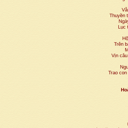
Vẫ
Thuyền t
Ngà
Lục 
Hộ
Trên b
M
Vịn câu
Ngư
Trao con
Ho