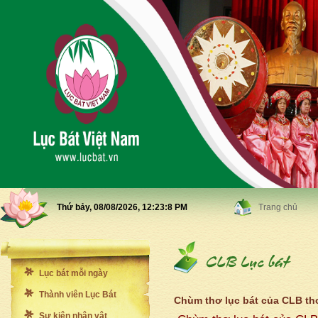
Thứ bảy, 08/08/2026,
12:23:10 PM
Trang chủ
Lục bát mỗi ngày
Thành viên Lục Bát
Chùm thơ lục bát của CLB th
Sự kiện nhân vật