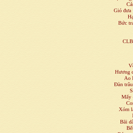
Cả
Gió đưa 
Hạ
Bức tr
CLB 
V
Hương c
Ao 
Đàn trâu
S
Mấy 
Con
Xóm là
Bãi d
Bế