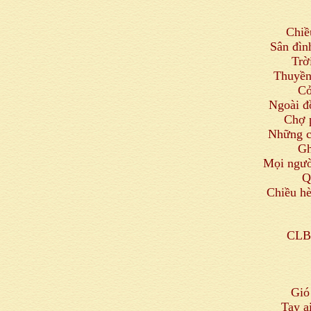
Chiề
Sân đìn
Trờ
Thuyền
Cỏ
Ngoài đ
Chợ 
Những c
Gh
Mọi ngườ
Q
Chiều hè
CLB 
Gió
Tay a