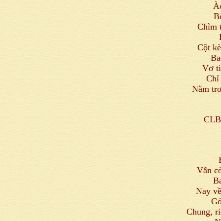
À
B
Chìm t
Cột kè
Ba
Vơ ti
Chỉ
Nằm trơ
CLB 
Vẫn cò
B
Nay về
Gó
Chung, ri