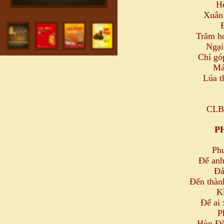
H
Xuân 
Trăm ho
Ngại
Chỉ gó
Má
Lúa t
CLB 
P
Phư
Để anh
Đả
Đến thàn
K
Để ai
P
Hòn Đồ