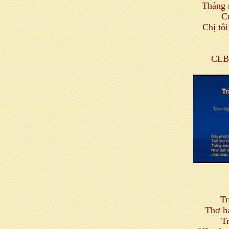
Tháng 
C
Chị tôi
CLB 
Tr
Thơ ha
T