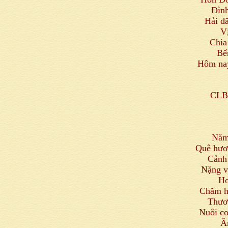
Đình
Hải đă
V
Chia
Bế
Hôm nay
CLB 
Năm 
Quê hươ
Cảnh 
Nặng v
Ho
Chăm h
Thươn
Nuôi co
Â