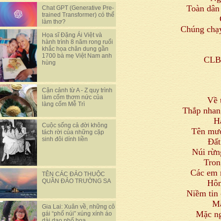
Toàn dân
Chat GPT (Generative Pre-
trained Transformer) có thể
làm thơ?
Chúng chạy
Họa sĩ Đặng Ái Việt và
hành trình 8 năm rong ruổi
khắc họa chân dung gần
1700 bà mẹ Việt Nam anh
CLB 
hùng
Cận cảnh từ A - Z quy trình
làm cốm thơm nức của
Về 
làng cốm Mễ Trì
Thắp nhan
H
Cuộc sống cả đời không
Tên mườ
tách rời của những cặp
sinh đôi dính liền
Đất
Núi rừn
Tron
Các em 
TÊN CÁC ĐẢO THUỘC
QUẦN ĐẢO TRƯỜNG SA
Hôm
Niềm tin
Mặ
Gia Lai: Xuân về, những cô
Mặc ng
gái “phố núi” xúng xính áo
dài dạo phố hoa