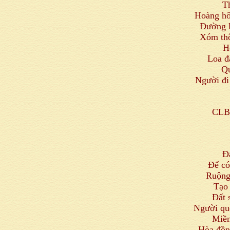
T
Hoàng hô
Đường l
Xóm thô
H
Loa đ
Qu
Người đi
CLB 
Đ
Để có
Ruộng
Tạo 
Đất 
Người qu
Miền
Hòa đồn