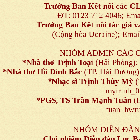
Trưởng Ban Kết nối
các C
ĐT: 0123 712 4046; Em
Trưởng Ban Kết nối tác giả
(Cộng hòa Ucraine); Ema
NHÓM ADMIN CÁC 
*Nhà thơ Trịnh Toại
(Hải Phòng);
*Nhà thơ Hồ Đình Bắc
(TP. Hải Dương)
*
Nhạc sĩ Trịnh Thùy Mỹ
(
mytrinh_
*
PGS, TS Trần Mạnh Tuân
(Đ
tuan_hwru
NHÓM DIỄN ĐÀN
Chủ nhiệm Diễn đàn Lục B