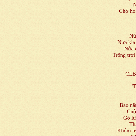
N
Chờ ho
Nữ
Nửa kia
Nửa 
Trông trời
CLB 
T
Bao nă
Cuộ
Gò lư
Th
Khóm tr