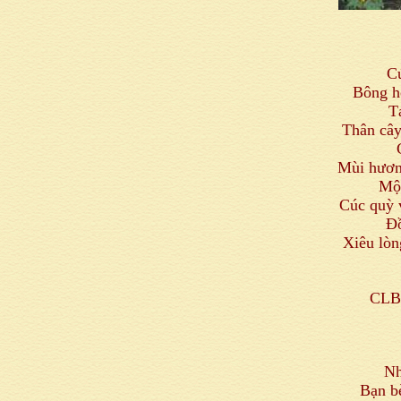
C
Bông ho
T
Thân cây
Mùi hươn
Một
Cúc quỳ 
Đồ
Xiêu lòn
CLB 
Nh
Bạn b