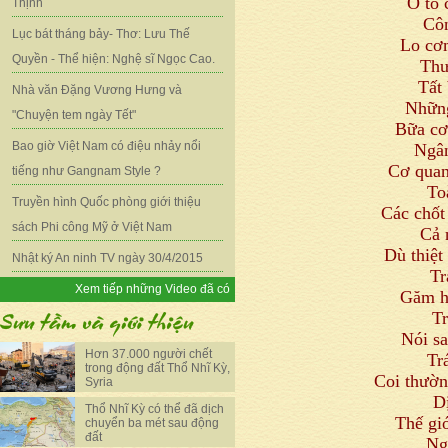
Ô tô 
Thịnh
Côn
Lục bát tháng bảy- Thơ: Lưu Thế
Lo cơm
Quyền - Thể hiện: Nghệ sĩ Ngọc Cao.
Thư
Tất 
Nhà văn Đặng Vương Hưng và
Những
"Chuyện tem ngày Tết"
Bữa cơ
Bao giờ Việt Nam có điệu nhảy nổi
Ngân
Cơ quan
tiếng như Gangnam Style ?
To
Truyền hình Quốc phòng giới thiệu
Các chốt
sách Phi công Mỹ ở Việt Nam
Cả 
Dù thiệt
Nhật ký An ninh TV ngày 30/4/2015
Tr
Xem tiếp những Video đã có
Găm hà
Tr
Nói sa
Hơn 37.000 người chết
Tr
trong động đất Thổ Nhĩ Kỳ,
Coi thườn
Syria
D
Thổ Nhĩ Kỳ có thể đã dịch
Thế gi
chuyển ba mét sau động
đất
Ng