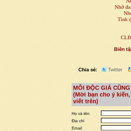
Nh
Nhớ đa 
Nh
Tình q
CLB 
Biên tậ
Chia sẻ:
Twitter
MỖI ĐỘC GIẢ CŨNG
(Mời bạn cho ý kiến,
viết trên)
Họ và tên
Địa chỉ
Email