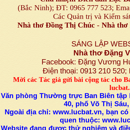
(Bắc Ninh); ĐT: 0965 777 523; E
Các Quản trị và Kiểm sá
Nhà thơ Đồng Thị Chúc
-
Nhà thơ 
SÁNG LẬP WEBS
Nhà thơ Đặng
Facebook: Đặng Vương H
Điện thoại: 0913 210 520
M
ời các Tác giả gửi bài
cộng tác
cho B
lucba
Văn phòng Thường trực Ban Biên tập L
40, phố Võ Thị Sáu,
Ngoài địa chỉ: www.lucbat.vn, bạn có
quen thuộc: www.luc
Website đang được thử nghiệm và điều