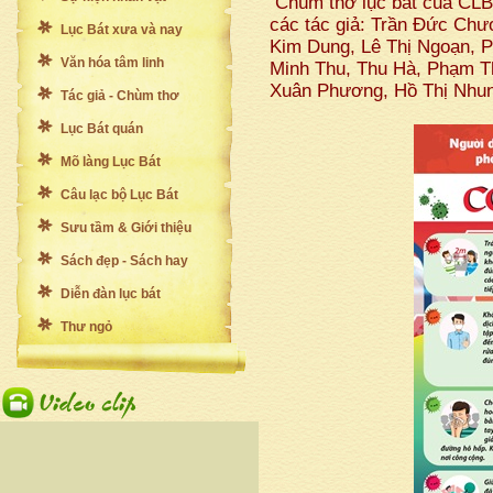
Chùm thơ lục bát của CLB
các tác giả: Trần Đức Chư
Lục Bát xưa và nay
Kim Dung, Lê Thị Ngoạn, P
Văn hóa tâm linh
Minh Thu, Thu Hà, Phạm T
Xuân Phương, Hồ Thị Nhun
Tác giả - Chùm thơ
Lục Bát quán
Mõ làng Lục Bát
Câu lạc bộ Lục Bát
Sưu tầm & Giới thiệu
Sách đẹp - Sách hay
Diễn đàn lục bát
Thư ngỏ