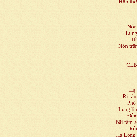
Hồn thơ 
Nón
Lung
Hồ
Nón trắn
CLB 
Hạ 
Rì rào
Phố
Lung li
Đêm
Bãi tắm 
Rộn
Hạ Long 