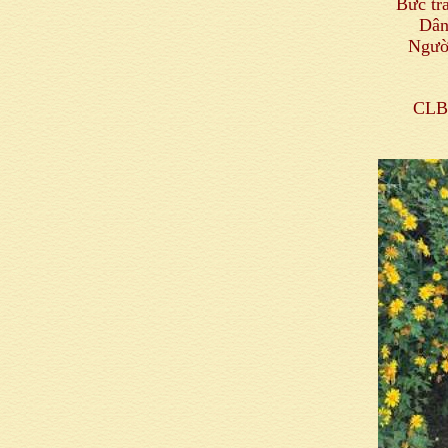
Bức tr
Dân
Người
CLB 