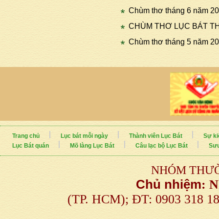
Chùm thơ tháng 6 năm 20
CHÙM THƠ LỤC BÁT THÁN
Chùm thơ tháng 5 năm 20
Trang chủ
Lục bát mỗi ngày
Thành viên Lục Bát
Sự ki
Lục Bát quán
Mõ làng Lục Bát
Câu lạc bộ Lục Bát
Sưu
NHÓM THƯỜ
Chủ nhiệm
:
N
(TP. HCM); ĐT: 0903 318 1