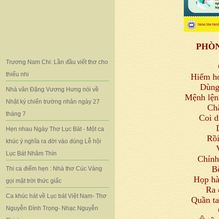
PHÒN
Trương Nam Chi: Lần đầu viết thơ cho
thiếu nhi
Hiểm họ
Dùng
Nhà văn Đặng Vương Hưng nói về
Mệnh lện
Nhật ký chiến trường nhân ngày 27
Ch
tháng 7
Coi d
Hẹn nhau Ngày Thơ Lục Bát - Một ca
Rồi
khúc ý nghĩa ra đời vào đúng Lễ hội
Lục Bát Nhâm Thìn
Chính
B
Thi ca điểm hẹn : Nhà thơ Cúc Vàng
Họp hà
gọi mặt trời thức giấc
Ra 
Ca khúc hát về Lục bát Việt Nam- Thơ
Quần ta
Nguyễn Đình Trọng- Nhạc Nguyễn