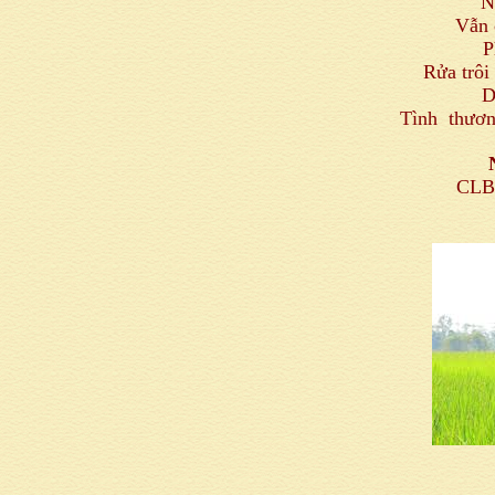
N
Vẫn 
P
Rửa trôi
D
Tình thươn
CLB 