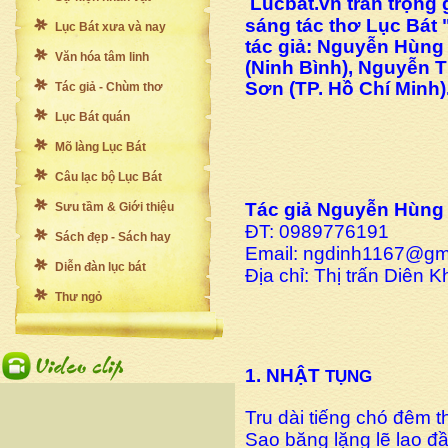
Lucbat.vn trân trọng 
sáng tác thơ Lục Bát
Lục Bát xưa và nay
tác giả: Nguyễn Hùng
Văn hóa tâm linh
(Ninh Bình), Nguyễn 
Sơn (TP. Hồ Chí Minh)
Tác giả - Chùm thơ
Lục Bát quán
Mõ làng Lục Bát
Câu lạc bộ Lục Bát
Tác giả Nguyễn Hùng
Sưu tầm & Giới thiệu
ĐT: 0989776191
Sách đẹp - Sách hay
Email: ngdinh1167@gm
Diễn đàn lục bát
Địa chỉ: Thị trấn Diên
Thư ngỏ
1. NHẬT
TỤNG
Tru dài tiếng chó đêm 
Sao băng lặng lẽ lao đâ