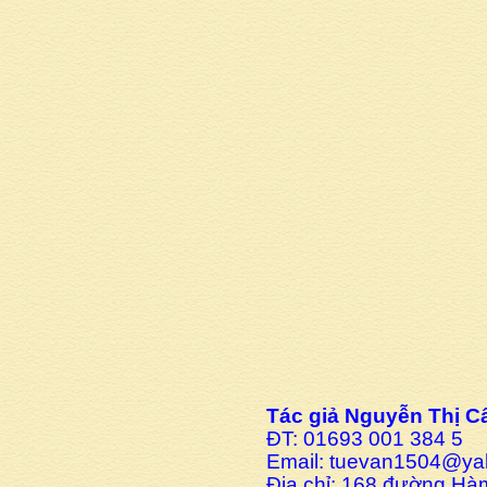
Tác giả Nguyễn Thị 
ĐT: 01693 001 384 5
Email: tuevan1504@y
Địa chỉ: 168 đường Hàm