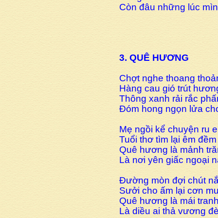
Còn đâu những lúc mìn
3. QUÊ HƯƠNG
Chợt nghe thoang thoả
Hàng cau gió trút hươn
Thông xanh rải rắc ph
Đóm hong ngọn lửa ch
Mẹ ngồi kể chuyện ru 
Tuổi thơ tìm lại êm đề
Quê hương là mảnh tră
Là nơi yên giấc ngoại
Đường mòn đợi chút n
Sưởi cho ấm lại cơn m
Quê hương là mái tran
Là diều ai thả vương đ