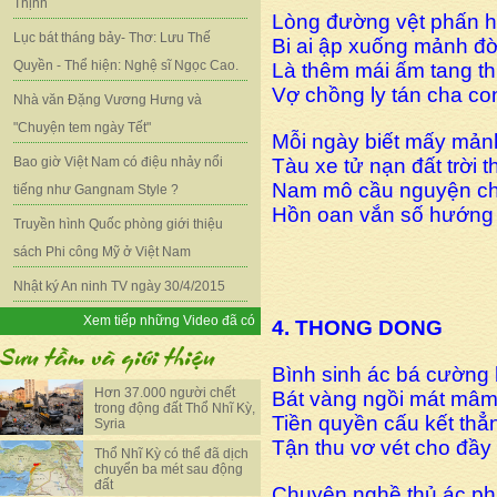
Thịnh
Lòng đường vệt phấn h
Lục bát tháng bảy- Thơ: Lưu Thế
Bi ai ập xuống mảnh đơ
Quyền - Thể hiện: Nghệ sĩ Ngọc Cao.
Là thêm mái ấm tang 
Vợ chồng ly tán cha con
Nhà văn Đặng Vương Hưng và
"Chuyện tem ngày Tết"
Mỗi ngày biết mấy mản
Bao giờ Việt Nam có điệu nhảy nổi
Tàu xe tử nạn đất trời
Nam mô cầu nguyện ch
tiếng như Gangnam Style ?
Hồn oan vắn số hướng
Truyền hình Quốc phòng giới thiệu
sách Phi công Mỹ ở Việt Nam
Nhật ký An ninh TV ngày 30/4/2015
Xem tiếp những Video đã có
4. THONG DONG
Bình sinh ác bá cường 
Hơn 37.000 người chết
Bát vàng ngồi mát mâm
trong động đất Thổ Nhĩ Kỳ,
Tiền quyền cấu kết thă
Syria
Tận thu vơ vét cho đầy 
Thổ Nhĩ Kỳ có thể đã dịch
chuyển ba mét sau động
đất
Chuyên nghề thủ ác p