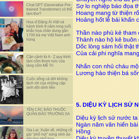
Chat GPT (Generative Pre-
Sợ lo nghiệp báo đọa t
trained Transformer) có thể
Hoang mang từ thiện rố
làm thơ?
Hoảng hốt lễ bái khấn 
Họa sĩ Đặng Ái Việt và
hành trình 8 năm rong ruổi
khắc họa chân dung gần
Thần nào phù kẻ tham
1700 bà mẹ Việt Nam anh
Thánh nào hộ kẻ buôn 
hùng
Dốc lòng sám hối thật t
Của cải phi nghĩa mang 
Cận cảnh từ A - Z quy trình
làm cốm thơm nức của
Nhắn con nhủ cháu một 
làng cốm Mễ Trì
Lương hào thiện bá sô
Cuộc sống cả đời không
tách rời của những cặp
sinh đôi dính liền
5. DIỆU KỲ LỊCH SỬ
TÊN CÁC ĐẢO THUỘC
QUẦN ĐẢO TRƯỜNG SA
Diệu kỳ lịch sử nước ta
Ngàn năm văn hiến bài
Gia Lai: Xuân về, những cô
Hồng
gái “phố núi” xúng xính áo
Diệu kỳ truyền thuyết k
dài dạo phố hoa