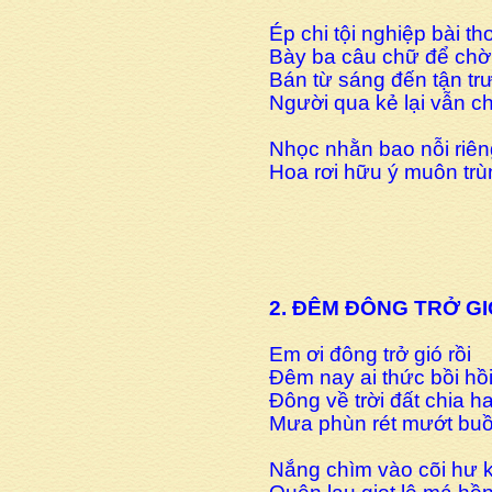
Ép chi tội nghiệp bài th
Bày ba câu chữ để ch
Bán từ sáng đến tận tr
Người qua kẻ lại vẫn 
Nhọc nhằn bao nỗi riê
Hoa rơi hữu ý muôn trùn
2. ĐÊM ĐÔNG TRỞ GI
Em ơi đông trở gió rồi
Đêm nay ai thức bồi hồi
Đông về trời đất chia ha
Mưa phùn rét mướt buồ
Nắng chìm vào cõi hư 