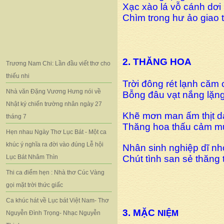
Xạc xào lá vỗ cánh dơi
Chìm trong hư ảo giao t
2. THĂNG HOA
Trương Nam Chi: Lần đầu viết thơ cho
thiếu nhi
Trời đông rét lạnh căm
Nhà văn Đặng Vương Hưng nói về
Bỗng đâu vạt nắng lặn
Nhật ký chiến trường nhân ngày 27
Khẽ mơn man ấm thịt d
tháng 7
Thăng hoa thấu cảm mư
Hẹn nhau Ngày Thơ Lục Bát - Một ca
khúc ý nghĩa ra đời vào đúng Lễ hội
Nhân sinh nghiệp dĩ nh
Lục Bát Nhâm Thìn
Chút tình san sẻ thăng
Thi ca điểm hẹn : Nhà thơ Cúc Vàng
gọi mặt trời thức giấc
Ca khúc hát về Lục bát Việt Nam- Thơ
3. MẶC
NIỆM
Nguyễn Đình Trọng- Nhạc Nguyễn