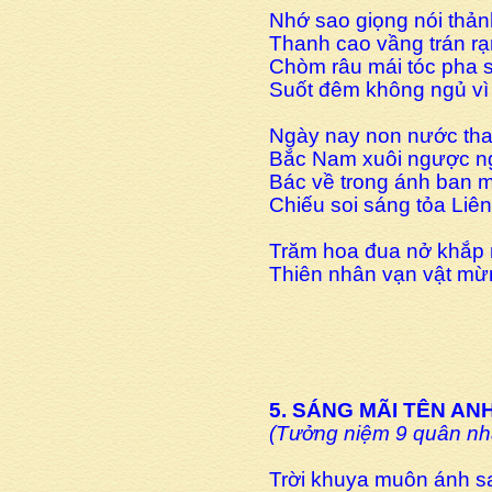
Nhớ sao giọng nói thản
Thanh cao vầng trán r
Chòm râu mái tóc pha
Suốt đêm không ngủ vì
Ngày nay non nước tha
Bắc Nam xuôi ngược ng
Bác về trong ánh ban m
Chiếu soi sáng tỏa Liên
Trăm hoa đua nở khắp 
Thiên nhân vạn vật mừ
5. SÁNG MÃI TÊN AN
(Tưởng niệm 9 quân nh
Trời khuya muôn ánh s