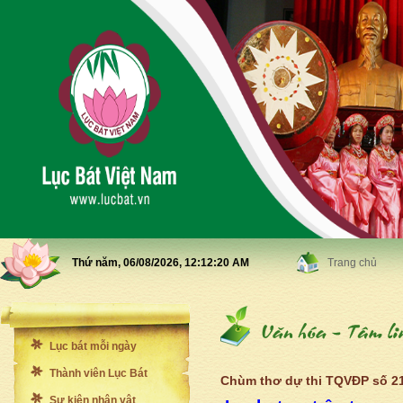
Thứ năm, 06/08/2026,
12:12:23 AM
Trang chủ
Lục bát mỗi ngày
Thành viên Lục Bát
Chùm thơ dự thi TQVĐP số 2
Sự kiện nhân vật