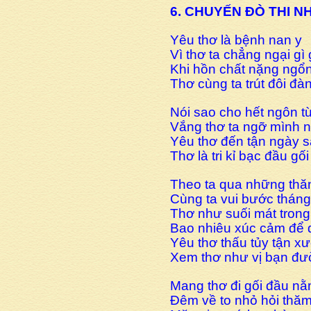
6. CHUYẾN ĐÒ THI N
Yêu thơ là bệnh nan y
Vì thơ ta chẳng ngại gì
Khi hồn chất nặng ngổ
Thơ cùng ta trút đôi đà
Nói sao cho hết ngôn t
Vắng thơ ta ngỡ mình 
Yêu thơ đến tận ngày 
Thơ là tri kỉ bạc đầu gố
Theo ta qua những thă
Cùng ta vui bước thán
Thơ như suối mát trong
Bao nhiêu xúc cảm để 
Yêu thơ thấu tủy tận x
Xem thơ như vị bạn đư
Mang thơ đi gối đầu n
Đêm về to nhỏ hỏi thăm