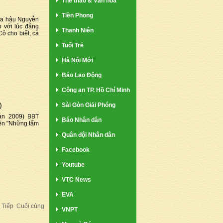
Thể thao & Văn hóa
Tiền Phong
Hoa hậu Nguyễn
o với lúc đăng
Thanh Niên
ô cho biết, cả
Tuổi Trẻ
Hà Nội Mới
Báo Lao Động
Công an TP. Hồ Chí Minh
)
Sài Gòn Giải Phóng
ản 2009) BBT
Báo Nhân dân
tên "Những tấm
Quân đội Nhân dân
Facebook
Youtube
VTC News
EVA
Tiếp
Cuối cùng
VNPT