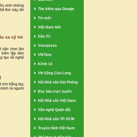
tôn vinh những
Tìm kiếm qua Google
hể thơ này, tới
Tin mới
Việt Nam Nét
Dân Trí
c ca sỹ trẻ
Vnexpress
t sân chơi âm
 biên tập dàn
VNTime
ng tạo về nghệ
Kênh 14
VN Sông Cửu Long
)
Hội Nhà văn Hải Phòng
t cho trắng tay,
 mình là người
Đọc báo trực tuyến
Hội Nhà văn Việt Nam
Văn nghệ Quân đội
Hội Nhà văn TP. HCM
Truyền hình Việt Nam