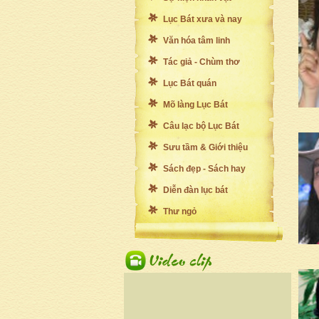
Lục Bát xưa và nay
Văn hóa tâm linh
Tác giả - Chùm thơ
Lục Bát quán
Mõ làng Lục Bát
Câu lạc bộ Lục Bát
Sưu tầm & Giới thiệu
Sách đẹp - Sách hay
Diễn đàn lục bát
Thư ngỏ