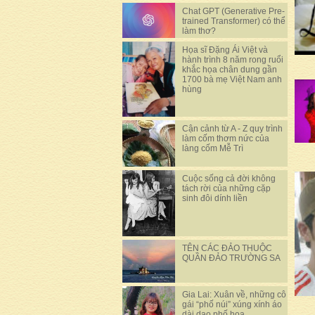
Chat GPT (Generative Pre-
trained Transformer) có thể
làm thơ?
Họa sĩ Đặng Ái Việt và
hành trình 8 năm rong ruổi
khắc họa chân dung gần
1700 bà mẹ Việt Nam anh
hùng
Cận cảnh từ A - Z quy trình
làm cốm thơm nức của
làng cốm Mễ Trì
Cuộc sống cả đời không
tách rời của những cặp
sinh đôi dính liền
TÊN CÁC ĐẢO THUỘC
QUẦN ĐẢO TRƯỜNG SA
Gia Lai: Xuân về, những cô
gái “phố núi” xúng xính áo
dài dạo phố hoa