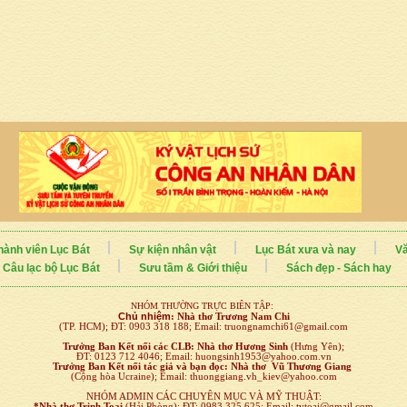
hành viên Lục Bát
Sự kiện nhân vật
Lục Bát xưa và nay
Vă
Câu lạc bộ Lục Bát
Sưu tầm & Giới thiệu
Sách đẹp - Sách hay
NHÓM THƯỜNG TRỰC BIÊN TẬP:
Chủ nhiệm
:
Nhà thơ Trương Nam Chi
(TP. HCM); ĐT: 0903 318 188; Email: truongnamchi61@gmail.com
Trưởng Ban Kết nối
các CLB:
Nhà thơ Hương Sinh
(Hưng Yên);
ĐT: 0123 712 4046; Email: huongsinh1953@yahoo.com.vn
Trưởng Ban Kết nối tác giả và bạn đọc: Nhà thơ Vũ Thương Giang
(Cộng hòa Ucraine); Email: thuonggiang.vh_kiev@yahoo.com
NHÓM ADMIN CÁC CHUYÊN MỤC VÀ MỸ THUẬT:
*Nhà thơ Trịnh Toại
(Hải Phòng); ĐT: 0983 325 625; Email: tvtoai@gmail.com