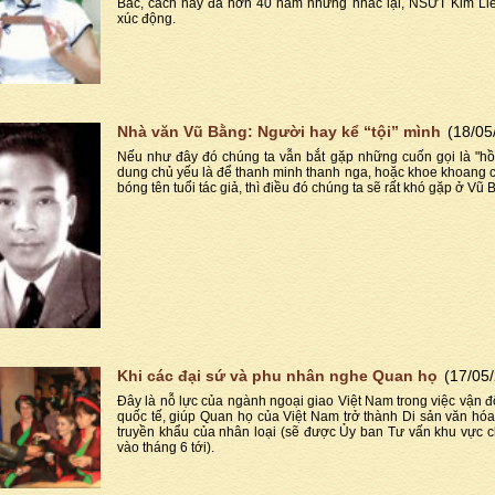
Bác, cách nay đã hơn 40 năm nhưng nhắc lại, NSƯT Kim Liên
xúc động.
Nhà văn Vũ Bằng: Người hay kể “tội” mình
(18/05
Nếu như đây đó chúng ta vẫn bắt gặp những cuốn gọi là "hồi
dung chủ yếu là để thanh minh thanh nga, hoặc khoe khoang c
bóng tên tuổi tác giả, thì điều đó chúng ta sẽ rất khó gặp ở Vũ 
Khi các đại sứ và phu nhân nghe Quan họ
(17/05
Đây là nỗ lực của ngành ngoại giao Việt Nam trong việc vận 
quốc tế, giúp Quan họ của Việt Nam trở thành Di sản văn hóa 
truyền khẩu của nhân loại (sẽ được Ủy ban Tư vấn khu vực 
vào tháng 6 tới).