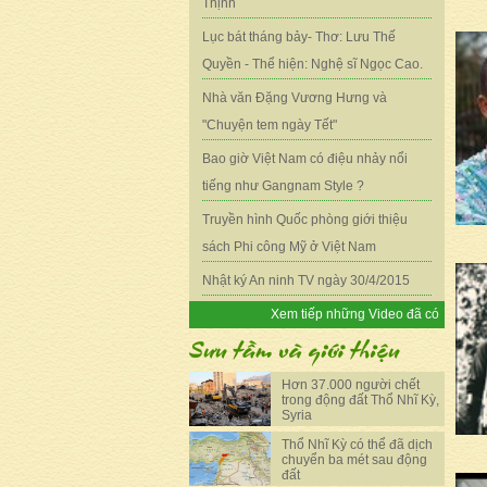
Thịnh
Lục bát tháng bảy- Thơ: Lưu Thế
Quyền - Thể hiện: Nghệ sĩ Ngọc Cao.
Nhà văn Đặng Vương Hưng và
"Chuyện tem ngày Tết"
Bao giờ Việt Nam có điệu nhảy nổi
tiếng như Gangnam Style ?
Truyền hình Quốc phòng giới thiệu
sách Phi công Mỹ ở Việt Nam
Nhật ký An ninh TV ngày 30/4/2015
Xem tiếp những Video đã có
Hơn 37.000 người chết
trong động đất Thổ Nhĩ Kỳ,
Syria
Thổ Nhĩ Kỳ có thể đã dịch
chuyển ba mét sau động
đất