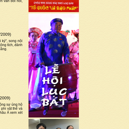
 vẫn bồi hồi,
/2009)
 ký", song nội
ông tích, đánh
Bằng.
/2009)
động sự ủng hộ
phi vật thể và
châu Á xem xét