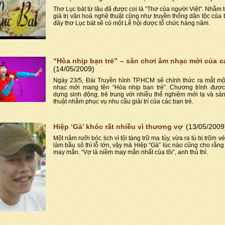
Thơ Lục bát từ lâu đã được coi là “Thơ của người Việt”. Nhằm 
giá trị văn hoá nghệ thuật cũng như truyền thống dân tộc của t
đây thơ Lục bát sẽ có một Lễ hội được tổ chức hàng năm.
“Hòa nhịp bạn trẻ” – sân chơi âm nhạc mới của cá
(14/05/2009)
Ngày 23/5, Đài Truyền hình TP.HCM sẽ chính thức ra mắt mộ
nhạc mới mang tên “Hòa nhịp bạn trẻ”. Chương trình được
dựng sinh động, trẻ trung với nhiều thể nghiệm mới lạ và sá
thuật nhằm phục vụ nhu cầu giải trí của các bạn trẻ.
Hiệp ‘Gà’ khóc rất nhiều vì thương vợ
(13/05/2009
Một năm rưỡi bóc lịch vì tội tàng trữ ma túy, vừa ra tù bị trộm vé
làm bầu sô thì lỗ lớn, vậy mà Hiệp “Gà” lúc nào cũng cho rằng
may mắn. “Vợ là niềm may mắn nhất của tôi”, anh thủ thỉ.