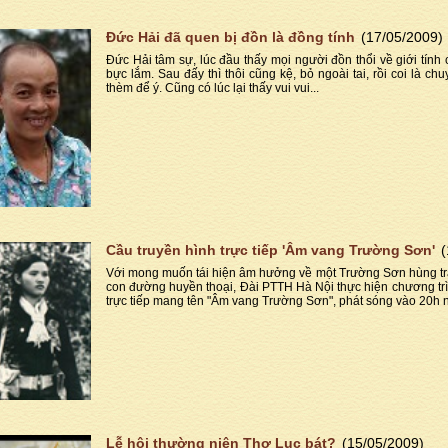
Đức Hải đã quen bị đồn là đồng tính
(17/05/2009)
Đức Hải tâm sự, lúc đầu thấy mọi người đồn thổi về giới tính
bực lắm. Sau đấy thì thôi cũng kệ, bỏ ngoài tai, rồi coi là ch
thèm để ý. Cũng có lúc lại thấy vui vui...
Cầu truyền hình trực tiếp 'Âm vang Trường Sơn'
(
Với mong muốn tái hiện âm hưởng về một Trường Sơn hùng tr
con đường huyền thoại, Đài PTTH Hà Nội thực hiện chương trì
trực tiếp mang tên "Âm vang Trường Sơn", phát sóng vào 20h 
Lễ hội thường niên Thơ Lục bát?
(15/05/2009)