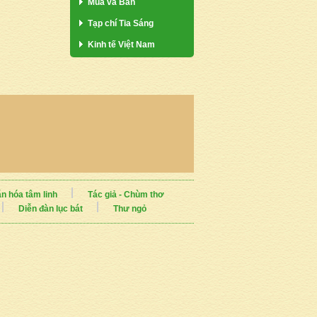
Mua và Bán
Tạp chí Tia Sáng
Kinh tế Việt Nam
n hóa tâm linh
Tác giả - Chùm thơ
Diễn đàn lục bát
Thư ngỏ