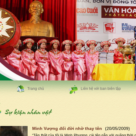
Trang chủ
Liên hệ với ban biên tập
Minh Vượng đổi đời nhờ thay tên
(20/05/2009)
“Tên thật của tôi là Minh Phượng, cái tên gắn với quãng thời 