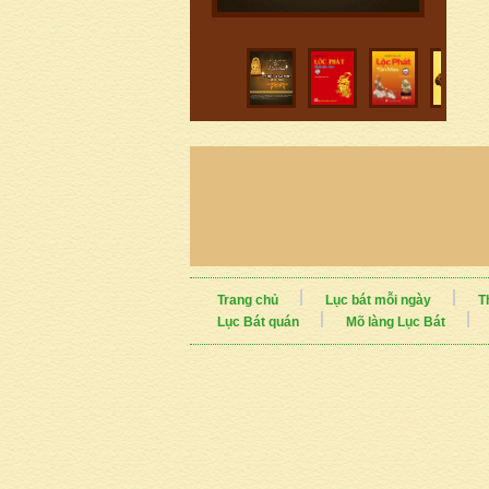
Trang chủ
Lục bát mỗi ngày
T
Lục Bát quán
Mõ làng Lục Bát