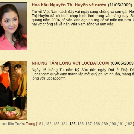
Hoa hậu Nguyễn Thị Huyền về nước
(11/05/2009)
Trở về Việt Nam cách đây vài ngày cùng chồng và con gái, 
Thị Huyền đã có buổi chụp hình thời trang vào sáng nay. S
quang năm 2004, cô vẫn xinh đẹp nhưng có vẻ mặn mà hơn. C
hai vợ chồng sẽ về hẳn Việt Nam sống và làm việc.
NHỮNG TẤM LÒNG VỚI LUCBAT.COM
(09/05/2009
Ngày 15 tháng Tư năm Kỷ Sửu (tức ngày Đại lễ Phật Đ
lucbat.com quyết định thành lập một quỹ phi lợi nhuận, mang 
lòng với lucbat.com".
rước tiên
Trước
Trang [
181
,
182
,
183
,
184
,185,
186
,
187
,
188
,
189
,
190
,
191
,
192
]