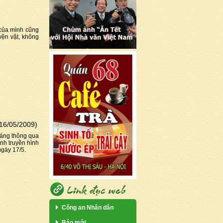
 của mình cũng
uyện vặt, không
16/05/2009)
áng thông qua
nh truyền hình
ngày 17/5.
Công an Nhân dân
Báo mới