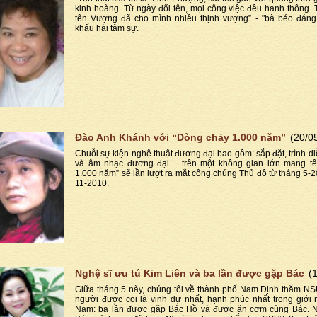
kinh hoàng. Từ ngày đổi tên, mọi công việc đều hanh thông. 
tên Vượng đã cho mình nhiều thịnh vượng” - "bà béo đáng
khấu hài tâm sự.
Đào Anh Khánh với “Dòng chảy 1.000 năm”
(20/0
Chuỗi sự kiện nghệ thuật đương đại bao gồm: sắp đặt, trình di
và âm nhạc đương đại… trên một không gian lớn mang t
1.000 năm” sẽ lần lượt ra mắt công chúng Thủ đô từ tháng 5-
11-2010.
Nghệ sĩ ưu tú Kim Liên và ba lần được gặp Bác
(
Giữa tháng 5 này, chúng tôi về thành phố Nam Định thăm NS
người được coi là vinh dự nhất, hạnh phúc nhất trong giới
Nam: ba lần được gặp Bác Hồ và được ăn cơm cùng Bác. 