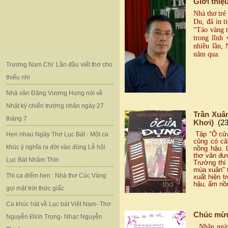
Giới thiệ
Nhà thơ trẻ
Du, đã in t
“Táo vàng 
trong lĩnh 
nhiều lần,
năm qua.
Trương Nam Chi: Lần đầu viết thơ cho
thiếu nhi
Nhà văn Đặng Vương Hưng nói về
Nhật ký chiến trường nhân ngày 27
Trần Xuâ
tháng 7
Khơi)
(2
Hẹn nhau Ngày Thơ Lục Bát - Một ca
Tập "Ô cửa
cũng có câ
khúc ý nghĩa ra đời vào đúng Lễ hội
nồng hậu. L
thơ văn đư
Lục Bát Nhâm Thìn
Trường thì
mùa xuân" 
Thi ca điểm hẹn : Nhà thơ Cúc Vàng
xuất hiện t
hậu, ấm nồn
gọi mặt trời thức giấc
Ca khúc hát về Lục bát Việt Nam- Thơ
Chúc mừng
Nguyễn Đình Trọng- Nhạc Nguyễn
Nhân ngày 