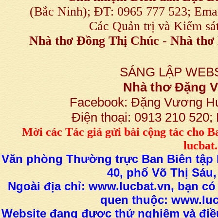
(Bắc Ninh); ĐT: 0965 777 523; E
Các Quản trị và Kiểm sá
Nhà thơ Đồng Thị Chúc
-
Nhà thơ 
SÁNG LẬP WEBS
Nhà thơ Đặng
Facebook: Đặng Vương H
Điện thoại: 0913 210 520
M
ời các Tác giả gửi bài
cộng tác
cho B
lucba
Văn phòng Thường trực Ban Biên tập L
40, phố Võ Thị Sáu,
Ngoài địa chỉ: www.lucbat.vn, bạn có
quen thuộc: www.luc
Website đang được thử nghiệm và điều