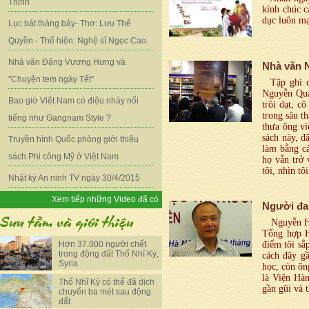
Thịnh
kính chúc c
dục luôn mạ
Lục bát tháng bảy- Thơ: Lưu Thế
Quyền - Thể hiện: Nghệ sĩ Ngọc Cao.
Nhà văn Đặng Vương Hưng và
Nhà văn 
"Chuyện tem ngày Tết"
Tập ghi ch
Nguyễn Qua
Bao giờ Việt Nam có điệu nhảy nổi
trôi dạt, 
trong sâu th
tiếng như Gangnam Style ?
thưa ông vi
sách này, đ
Truyền hình Quốc phòng giới thiệu
làm bằng cá
sách Phi công Mỹ ở Việt Nam
họ vẫn trở
tôi, nhìn tô
Nhật ký An ninh TV ngày 30/4/2015
Xem tiếp những Video đã có
Người đa
Nguyễn Hữu
Tổng hợp Hà
Hơn 37.000 người chết
điểm tôi sắ
trong động đất Thổ Nhĩ Kỳ,
cách đây gầ
Syria
học, còn ô
là Viện Hà
Thổ Nhĩ Kỳ có thể đã dịch
gần gũi và 
chuyển ba mét sau động
đất