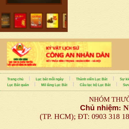
Trang chủ
Lục bát mỗi ngày
Thành viên Lục Bát
Sự ki
Lục Bát quán
Mõ làng Lục Bát
Câu lạc bộ Lục Bát
Sưu
NHÓM THƯỜ
Chủ nhiệm
:
N
(TP. HCM); ĐT: 0903 318 1