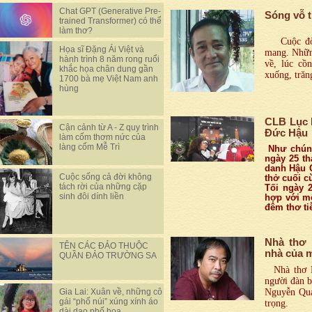
Chat GPT (Generative Pre-
Sóng vỗ 
trained Transformer) có thể
làm thơ?
Cuộc đời 
Họa sĩ Đặng Ái Việt và
mang. Những
hành trình 8 năm rong ruổi
về, lúc cồ
khắc họa chân dung gần
xuống, trăn
1700 bà mẹ Việt Nam anh
hùng
CLB Lục B
Cận cảnh từ A - Z quy trình
Đức Hậu
làm cốm thơm nức của
làng cốm Mễ Trì
Như chúng
ngày 25 th
danh Hậu C
Cuộc sống cả đời không
thở cuối c
tách rời của những cặp
Tối ngày 2
sinh đôi dính liền
hợp với mộ
đêm thơ ti
Nhà thơ 
TÊN CÁC ĐẢO THUỘC
nhà của 
QUẦN ĐẢO TRƯỜNG SA
Nhà thơ 
người đàn b
Gia Lai: Xuân về, những cô
Nguyễn Qua
gái “phố núi” xúng xính áo
trọng.
dài dạo phố hoa