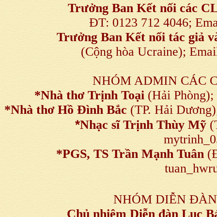
Trưởng Ban Kết nối
các C
ĐT: 0123 712 4046; Em
Trưởng Ban Kết nối tác giả
(Cộng hòa Ucraine); Ema
NHÓM ADMIN CÁC 
*Nhà thơ Trịnh Toại
(Hải Phòng);
*Nhà thơ Hồ Đình Bắc
(TP. Hải Dương)
*
Nhạc sĩ Trịnh Thùy Mỹ
(
mytrinh_
*
PGS, TS Trần Mạnh Tuân
(Đ
tuan_hwru
NHÓM DIỄN ĐÀN
Chủ nhiệm Diễn đàn Lục B