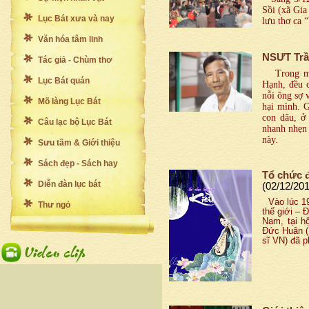
Sồi (xã Gia
Lục Bát xưa và nay
lưu thơ ca 
Văn hóa tâm linh
NSƯT Trầ
Tác giả - Chùm thơ
Trong một 
Lục Bát quán
Hạnh, đều c
nỗi ông sợ 
Mõ làng Lục Bát
hại mình. 
con dâu, ở
Câu lạc bộ Lục Bát
nhanh nhẹn 
này.
Sưu tầm & Giới thiệu
Sách đẹp - Sách hay
Tổ chức 
Diễn đàn lục bát
(02/12/20
Vào lúc 19
Thư ngỏ
thế giới – 
Nam, tại h
Đức Huân (L
sĩ VN) đã 