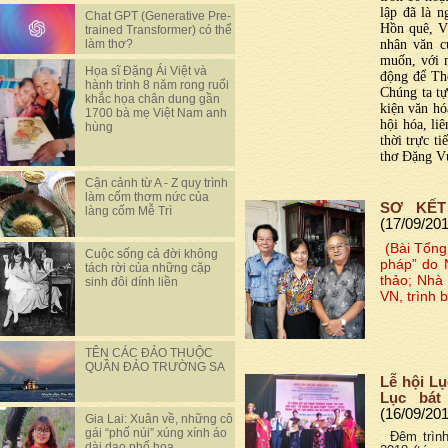
lập đã là n
Chat GPT (Generative Pre-
Hồn quê, Vă
trained Transformer) có thể
nhân văn c
làm thơ?
muốn, với 
Họa sĩ Đặng Ái Việt và
động để Th
hành trình 8 năm rong ruổi
Chúng ta tự
khắc họa chân dung gần
kiện văn hó
1700 bà mẹ Việt Nam anh
hội hóa, li
hùng
thời trực t
thơ Đặng V
Cận cảnh từ A - Z quy trình
làm cốm thơm nức của
SƠ KẾT
làng cốm Mễ Trì
(17/09/20
(Bài Tổng
Cuộc sống cả đời không
pháp” do 
tách rời của những cặp
thảo; Nhà 
sinh đôi dính liền
VN, trình 
TÊN CÁC ĐẢO THUỘC
QUẦN ĐẢO TRƯỜNG SA
Lễ hội Lụ
Lục bát
(16/09/20
Gia Lai: Xuân về, những cô
gái “phố núi” xúng xính áo
Đêm trình 
dài dạo phố hoa