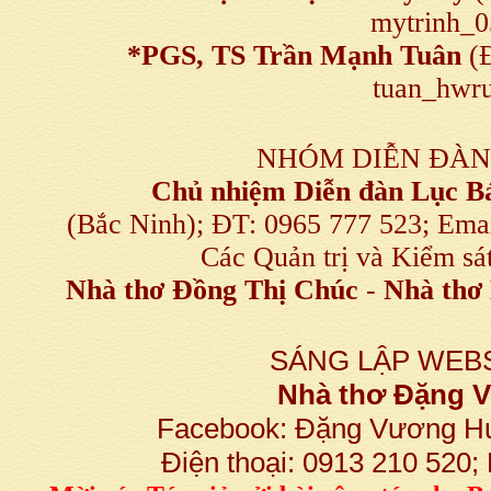
mytrinh_
*
PGS, TS Trần Mạnh Tuân
(Đ
tuan_hwru
NHÓM DIỄN ĐÀN
Chủ nhiệm Diễn đàn Lục B
(Bắc Ninh); ĐT: 0965 777 523; E
Các Quản trị và Kiểm sá
Nhà thơ Đồng Thị Chúc
-
Nhà thơ 
SÁNG LẬP WEBS
Nhà thơ Đặng
Facebook: Đặng Vương H
Điện thoại: 0913 210 520