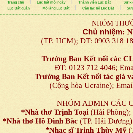
Trang chủ
Lục bát mỗi ngày
Thành viên Lục Bát
Sự ki
Lục Bát quán
Mõ làng Lục Bát
Câu lạc bộ Lục Bát
Sưu
NHÓM THƯỜ
Chủ nhiệm
:
N
(TP. HCM); ĐT: 0903 318 1
Trưởng Ban Kết nối
các C
ĐT: 0123 712 4046; Em
Trưởng Ban Kết nối tác giả
(Cộng hòa Ucraine); Ema
NHÓM ADMIN CÁC 
*Nhà thơ Trịnh Toại
(Hải Phòng);
*Nhà thơ Hồ Đình Bắc
(TP. Hải Dương)
*
Nhạc sĩ Trịnh Thùy Mỹ
(