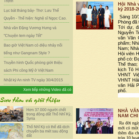
Thịnh
Hội Nhà 
kỳ 2018-2
Lục bát tháng bảy- Thơ: Lưu Thế
Sáng 10/
Quyền - Thể hiện: Nghệ sĩ Ngọc Cao.
Phòng đã 
Tới dự, đ
Nhà văn Đặng Vương Hưng và
Nguyễn Tr
"Chuyện tem ngày Tết"
văn Văn 
phẩm; Nhà
Bao giờ Việt Nam có điệu nhảy nổi
Nam; Nhà 
Hội viên 
tiếng như Gangnam Style ?
phố có: Đ
Truyền hình Quốc phòng giới thiệu
Thể thao;
kịch Tô H
sách Phi công Mỹ ở Việt Nam
VHNT Việ
VHNT Hải 
Nhật ký An ninh TV ngày 30/4/2015
văn Hải P
Xem tiếp những Video đã có
phố.
Hơn 37.000 người chết
NHÀ VĂ
trong động đất Thổ Nhĩ Kỳ,
NAM CHI
Syria
Ra đời ngà
Thổ Nhĩ Kỳ có thể đã dịch
mới có một
chuyển ba mét sau động
thêm địa c
đất
tròn 10 ho