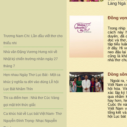
Làng Ngà 
Đồng vọn
Trong nhịp
cách này 
Trương Nam Chi: Lần đầu viết thơ cho
duyên, đã 
đọc và thơ,
thiếu nhi
tập tiểu lu
ở đây. Hi 
Nhà văn Đặng Vương Hưng nói về
neo đậu lại
cũng là kh
Nhật ký chiến trường nhân ngày 27
nhà thơ chu
tháng 7
Dòng sôn
Hẹn nhau Ngày Thơ Lục Bát - Một ca
Ngoài ra, 
khúc ý nghĩa ra đời vào đúng Lễ hội
Viêt Nam cò
hội hóa. V
Lục Bát Nhâm Thìn
xác lập kỷ 
qua nhằm k
Thi ca điểm hẹn : Nhà thơ Cúc Vàng
hay hơn, hi
Cuộc thi n
gọi mặt trời thức giấc
Việt Nam v
tổng kết và
Ca khúc hát về Lục bát Việt Nam- Thơ
hội Lục bát
Nguyễn Đình Trọng- Nhạc Nguyễn