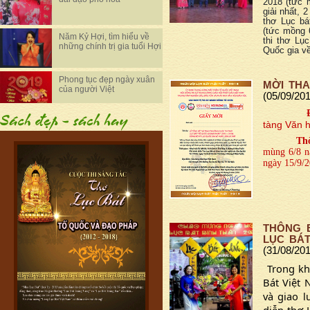
2018 (tức 
giải nhất, 2
thơ Lục bá
(tức mồng 6
Năm Kỷ Hợi, tìm hiểu về
thi thơ Lụ
những chính trị gia tuổi Hợi
Quốc gia về
Phong tục đẹp ngày xuân
MỜI THA
của người Việt
(05/09/20
tàng Văn 
Thờ
mùng 6/8 n
ngày 15/9/2
THÔNG B
LỤC BÁT
(31/08/20
Trong k
Bát Việt 
và giao l
diễn thơ 