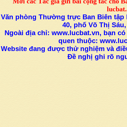
M
ời các Tác giả gửi bài
cộng tác
cho B
lucba
Văn phòng Thường trực Ban Biên tập L
40, phố Võ Thị Sáu,
Ngoài địa chỉ: www.lucbat.vn, bạn có
quen thuộc: www.luc
Website đang được thử nghiệm và điều
Đề nghị ghi rõ ngu