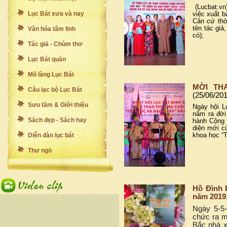
(Lucbat.vn
Lục Bát xưa và nay
việc xuất b
Căn cứ thờ
tên tác giả
Văn hóa tâm linh
có);
Tác giả - Chùm thơ
Lục Bát quán
Mõ làng Lục Bát
MỜI TH
Câu lạc bộ Lục Bát
(25/06/20
Sưu tầm & Giới thiệu
Ngày hội L
năm ra đời
Sách đẹp - Sách hay
hành Cộng 
diện mới củ
Diễn đàn lục bát
khoa học “
Thư ngỏ
Hồ Đình 
năm 2019
Ngày 5-5
chức ra m
Bắc nhà x