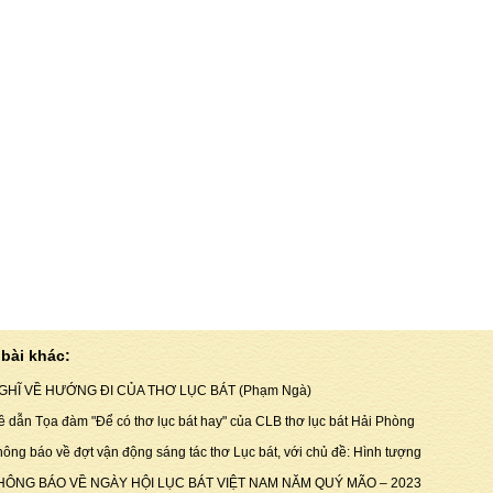
bài khác:
GHĨ VỀ HƯỚNG ĐI CỦA THƠ LỤC BÁT (Phạm Ngà)
ề dẫn Tọa đàm "Để có thơ lục bát hay" của CLB thơ lục bát Hải Phòng
hông báo về đợt vận động sáng tác thơ Lục bát, với chủ đề: Hình tượng
HÔNG BÁO VỀ NGÀY HỘI LỤC BÁT VIỆT NAM NĂM QUÝ MÃO – 2023