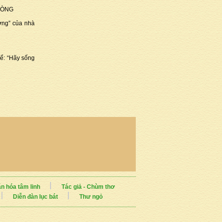
HÒNG
ương” của nhà
ể: “Hãy sống
n hóa tâm linh
Tác giả - Chùm thơ
Diễn đàn lục bát
Thư ngỏ