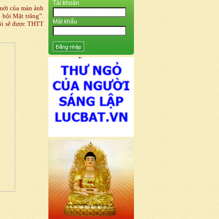
Tài khoản
 mới của màn ảnh
 hội Mặt trăng”.
Mật khẩu
Nội sẽ được THTT