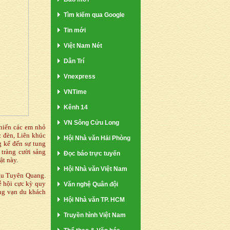
Tìm kiếm qua Google
Tin mới
Việt Nam Nét
Dân Trí
Vnexpress
VNTime
Kênh 14
VN Sông Cửu Long
hiến các em nhỏ
c đèn, Liên khúc
Hội Nhà văn Hải Phòng
g kể đến sự tung
tràng cười sảng
Đọc báo trực tuyến
ật này.
Hội Nhà văn Việt Nam
ầu Tuyên Quang.
ễ hội cực kỳ quy
Văn nghệ Quân đội
àng vạn du khách
Hội Nhà văn TP. HCM
Truyền hình Việt Nam