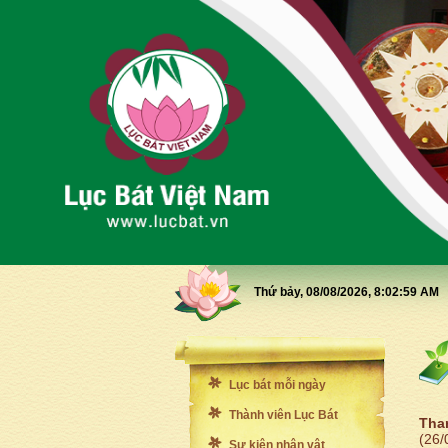
Thứ bảy, 08/08/2026,
8:03:1 AM
Lục bát mỗi ngày
Thành viên Lục Bát
Tha
(26/
Sự kiện nhân vật