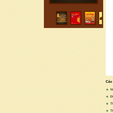
Các 
N
Đ
T
T