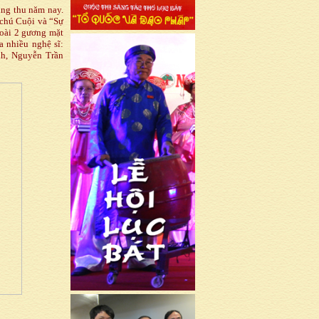
ng thu năm nay.
 chú Cuội và “Sự
goài 2 gương mặt
 nhiều nghệ sĩ:
h, Nguyễn Trần