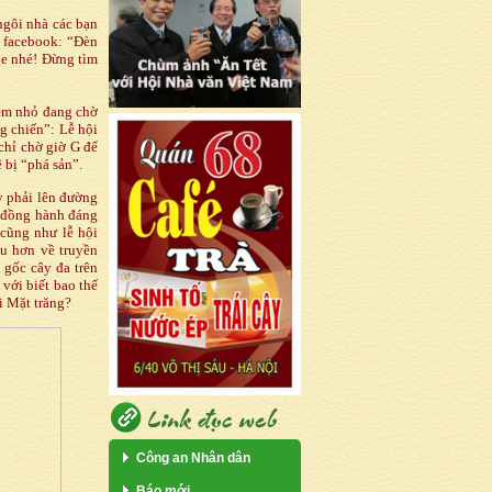
ngôi nhà các bạn
n facebook: “Đèn
òe nhé! Đừng tìm
 em nhỏ đang chờ
g chiến”: Lễ hội
chỉ chờ giờ G để
 bị “phá sản”.
y phải lên đường
n đồng hành đáng
 cũng như lễ hội
ểu hơn về truyền
 gốc cây đa trên
với biết bao thế
i Mặt trăng?
Công an Nhân dân
Báo mới