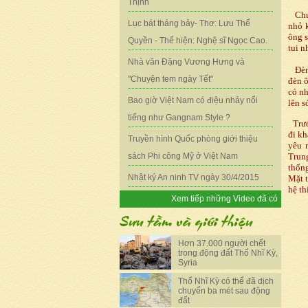
Thịnh
Chuy
Lục bát tháng bảy- Thơ: Lưu Thế
nhỏ k
ông s
Quyền - Thể hiện: Nghệ sĩ Ngọc Cao.
tui 
Nhà văn Đặng Vương Hưng và
Đèn 
"Chuyện tem ngày Tết"
đèn ô
có nh
Bao giờ Việt Nam có điệu nhảy nổi
lên s
tiếng như Gangnam Style ?
Trướ
đi kh
Truyền hình Quốc phòng giới thiệu
yêu 
sách Phi công Mỹ ở Việt Nam
Trun
thống
Nhật ký An ninh TV ngày 30/4/2015
Mặt t
hệ th
Xem tiếp những Video đã có
Hơn 37.000 người chết
trong động đất Thổ Nhĩ Kỳ,
Syria
Thổ Nhĩ Kỳ có thể đã dịch
chuyển ba mét sau động
đất