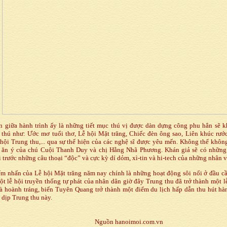
giữa hành trình ấy là những tiết mục thú vị được dàn dựng công phu hẳn sẽ k
 thú như: Ước mơ tuổi thơ, Lễ hội Mặt trăng, Chiếc đèn ông sao, Liên khúc rướ
ội Trung thu,... qua sự thể hiện của các nghệ sĩ được yêu mến. Không thể khôn
 ăn ý của chú Cuội Thanh Duy và chị Hằng Nhã Phương. Khán giả sẽ có những 
 trước những câu thoại “độc” và cực kỳ dí dỏm, xì-tin và hi-tech của những nhân v
 nhấn của Lễ hội Mặt trăng năm nay chính là những hoạt động sôi nổi ở đầu c
t lễ hội truyền thống tự phát của nhân dân giờ đây Trung thu đã trở thành một l
à hoành tráng, biến Tuyên Quang trở thành một điểm du lịch hấp dẫn thu hút h
 dịp Trung thu này.
Nguồn hanoimoi.com.vn