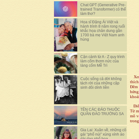
Chat GPT (Generative Pre-
trained Transformer) có thể
làm thơ?
Họa sĩ Đặng Ái Việt và
hành trình 8 năm rong ruổi
khắc họa chân dung gần
1700 bà mẹ Việt Nam anh
hùng
Cận cảnh từ A - Z quy trình
làm cốm thơm nức của
làng cốm Mễ Trì
Xen 
Cuộc sống cả đời không
thích
tách rời của những cặp
Đêm h
sinh đôi dính liền
hứng
khoái
Điểm
TÊN CÁC ĐẢO THUỘC
Từ mộ
QUẦN ĐẢO TRƯỜNG SA
mô v
trong
Gia Lai: Xuân về, những cô
gái “phố núi” xúng xính áo
dài dạo phố hoa