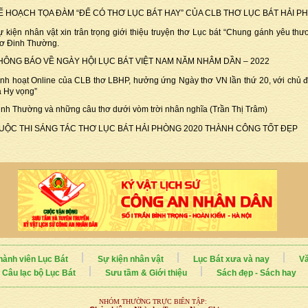
Ế HOẠCH TỌA ĐÀM “ĐỂ CÓ THƠ LỤC BÁT HAY” CỦA CLB THƠ LỤC BÁT HẢI P
ự kiện nhân vật xin trân trọng giới thiệu truyện thơ Lục bát “Chung gánh yêu th
hơ Đinh Thường.
HÔNG BÁO VỀ NGÀY HỘI LỤC BÁT VIỆT NAM NĂM NHÂM DẦN – 2022
inh hoạt Online của CLB thơ LBHP, hưởng ứng Ngày thơ VN lần thứ 20, với chủ đ
à Hy vọng”
inh Thường và những câu thơ dưới vòm trời nhân nghĩa (Trần Thị Trâm)
UỘC THI SÁNG TÁC THƠ LỤC BÁT HẢI PHÒNG 2020 THÀNH CÔNG TỐT ĐẸP
hành viên Lục Bát
Sự kiện nhân vật
Lục Bát xưa và nay
Vă
Câu lạc bộ Lục Bát
Sưu tầm & Giới thiệu
Sách đẹp - Sách hay
NHÓM THƯỜNG TRỰC BIÊN TẬP: