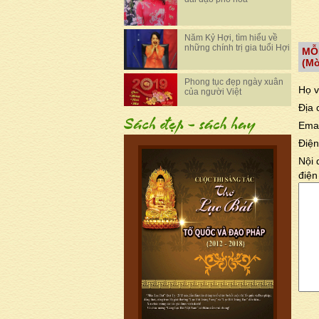
Năm Kỷ Hợi, tìm hiểu về
những chính trị gia tuổi Hợi
MỖ
(Mờ
Phong tục đẹp ngày xuân
Họ v
của người Việt
Địa 
Emai
Điện
Nội 
điện