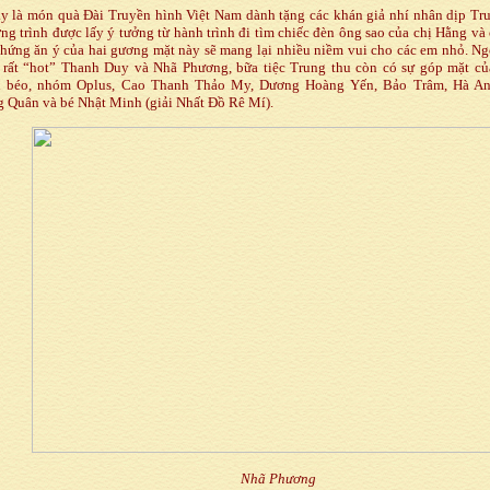
là món quà Đài Truyền hình Việt Nam dành tặng các khán giả nhí nhân dịp Tru
g trình được lấy ý tưởng từ hành trình đi tìm chiếc đèn ông sao của chị Hằng và
 hứng ăn ý của hai gương mặt này sẽ mang lại nhiều niềm vui cho các em nhỏ. N
 rất “hot” Thanh Duy và Nhã Phương, bữa tiệc Trung thu còn có sự góp mặt của
 béo, nhóm Oplus, Cao Thanh Thảo My, Dương Hoàng Yến, Bảo Trâm, Hà An
g Quân và bé Nhật Minh (giải Nhất Đồ Rê Mí).
Nhã Phương