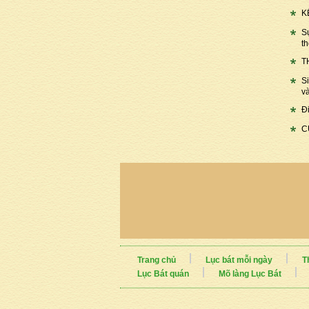
K
S
t
T
S
v
Đ
C
Trang chủ
Lục bát mỗi ngày
T
Lục Bát quán
Mõ làng Lục Bát