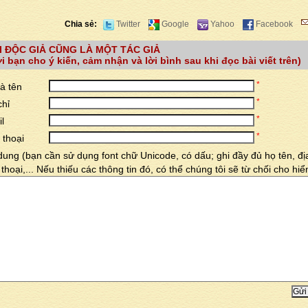
Chia sẻ:
Twitter
Google
Yahoo
Facebook
I ĐỘC GIẢ CŨNG LÀ MỘT TÁC GIẢ
i bạn cho ý kiến, cảm nhận và lời bình sau khi đọc bài viết trên)
*
à tên
*
chỉ
*
l
*
 thoại
dung (bạn cần sử dụng font chữ Unicode, có dấu; ghi đầy đủ họ tên, địa
 thoại,... Nếu thiếu các thông tin đó, có thể chúng tôi sẽ từ chối cho hiển