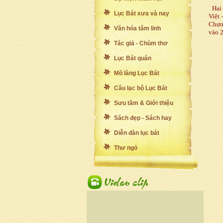
Hai 
Lục Bát xưa và nay
Việt 
Chươ
Văn hóa tâm linh
vào 2
Tác giả - Chùm thơ
Lục Bát quán
Mõ làng Lục Bát
Câu lạc bộ Lục Bát
Sưu tầm & Giới thiệu
Sách đẹp - Sách hay
Diễn đàn lục bát
Thư ngỏ