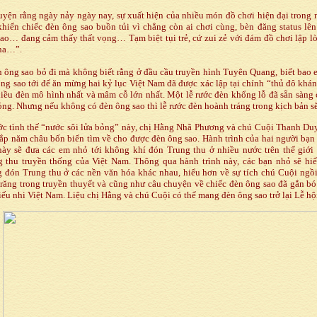
ện rằng ngày nảy ngày nay, sự xuất hiện của nhiều món đồ chơi hiện đại trong 
hiến chiếc đèn ông sao buồn tủi vì chẳng còn ai chơi cùng, bèn đăng status lê
ao… đang cảm thấy thất vọng… Tạm biệt tụi trẻ, cứ zui zẻ với đám đồ chơi lập l
nha…”.
ông sao bỏ đi mà không biết rằng ở đầu cầu truyền hình Tuyên Quang, biết bao
ng sao tới để ăn mừng hai kỷ lục Việt Nam đã được xác lập tại chính “thủ đô khán
iều đèn mô hình nhất và mâm cỗ lớn nhất. Một lễ rước đèn khổng lỗ đã sẵn sàng 
óng. Nhưng nếu không có đèn ông sao thì lễ rước đèn hoành tráng trong kịch bản sẽ
c tình thế “nước sôi lửa bỏng” này, chị Hằng Nhã Phương và chú Cuội Thanh Du
ắp năm châu bốn biển tìm về cho được đèn ông sao. Hành trình của hai người bạ
này sẽ đưa các em nhỏ tới không khí đón Trung thu ở nhiều nước trên thế giới
g thu truyền thống của Việt Nam. Thông qua hành trình này, các bạn nhỏ sẽ hi
 đón Trung thu ở các nền văn hóa khác nhau, hiểu hơn về sự tích chú Cuội ngồi
răng trong truyền thuyết và cũng như câu chuyện về chiếc đèn ông sao đã gắn bó 
iếu nhi Việt Nam. Liệu chị Hằng và chú Cuội có thể mang đèn ông sao trở lại Lễ hộ