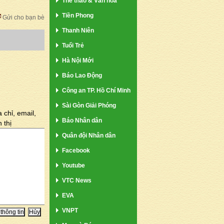
Thể thao & Văn hóa
Tiền Phong
Gửi cho bạn bè
Thanh Niên
Tuổi Trẻ
Hà Nội Mới
Báo Lao Động
Công an TP. Hồ Chí Minh
Sài Gòn Giải Phóng
 chỉ, email,
Báo Nhân dân
 thị
Quân đội Nhân dân
Facebook
Youtube
VTC News
EVA
VNPT