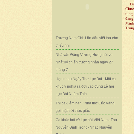
Đây 
Chươn
tung
đang
Minh
Trun
Trương Nam Chi: Lần đầu viết thơ cho
thiếu nhi
Nhà văn Đặng Vương Hưng nói về
Nhật ký chiến trường nhân ngày 27
tháng 7
Hẹn nhau Ngày Thơ Lục Bát - Một ca
khúc ý nghĩa ra đời vào đúng Lễ hội
Lục Bát Nhâm Thìn
Thi ca điểm hẹn : Nhà thơ Cúc Vàng
gọi mặt trời thức giấc
Ca khúc hát về Lục bát Việt Nam- Thơ
Nguyễn Đình Trọng- Nhạc Nguyễn