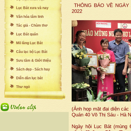
THÔNG BÁO VỀ NGÀY H
Lục Bát xưa và nay
2022
Văn hóa tâm linh
Tác giả - Chùm thơ
Lục Bát quán
Mõ làng Lục Bát
Câu lạc bộ Lục Bát
Sưu tầm & Giới thiệu
Sách đẹp - Sách hay
Diễn đàn lục bát
Thư ngỏ
(Ảnh họp mặt đại diện các 
Quán 40 Võ Thị Sáu - Hà N
Ngày hội Lục Bát (mùng 6