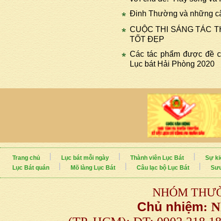
Đinh Thường và những câu
CUỘC THI SÁNG TÁC T
TỐT ĐẸP
Các tác phẩm được đề c
Lục bát Hải Phòng 2020
Trang chủ
Lục bát mỗi ngày
Thành viên Lục Bát
Sự ki
Lục Bát quán
Mõ làng Lục Bát
Câu lạc bộ Lục Bát
Sưu
NHÓM THƯỜ
Chủ nhiệm
:
N