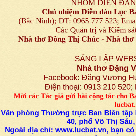
NHÓM DIỄN ĐÀN
Chủ nhiệm Diễn đàn Lục B
(Bắc Ninh); ĐT: 0965 777 523; E
Các Quản trị và Kiểm sá
Nhà thơ Đồng Thị Chúc
-
Nhà thơ 
SÁNG LẬP WEBS
Nhà thơ Đặng
Facebook: Đặng Vương H
Điện thoại: 0913 210 520
M
ời các Tác giả gửi bài
cộng tác
cho B
lucba
Văn phòng Thường trực Ban Biên tập L
40, phố Võ Thị Sáu,
Ngoài địa chỉ: www.lucbat.vn, bạn có