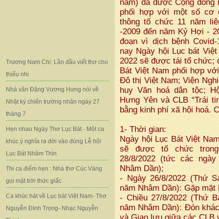
năm) đã được Cộng đồng 
phối hợp với một số cơ 
thông tổ chức 11 năm li
-2009 đến năm Kỷ Hợi - 20
đoạn vì dịch bệnh Covid-
nay Ngày hội Lục bát Vi
2022 sẽ được tái tổ chức;
Trương Nam Chi: Lần đầu viết thơ cho
Bát Việt Nam phối hợp với
thiếu nhi
Đô thị Việt Nam; Viện Nghi
huy Văn hoá dân tộc; H
Nhà văn Đặng Vương Hưng nói về
Hưng Yên và CLB “Trái tim
Nhật ký chiến trường nhân ngày 27
bằng kinh phí xã hội hoá. 
tháng 7
1- Thời gian:
Hẹn nhau Ngày Thơ Lục Bát - Một ca
Ngày hội Lục Bát Việt Na
khúc ý nghĩa ra đời vào đúng Lễ hội
sẽ được tổ chức tron
Lục Bát Nhâm Thìn
28/8/2022 (tức các ngày
Nhâm Dần);
Thi ca điểm hẹn : Nhà thơ Cúc Vàng
- Ngày 26/8/2022 (Thứ S
gọi mặt trời thức giấc
năm Nhâm Dần): Gặp mặt 
Ca khúc hát về Lục bát Việt Nam- Thơ
- Chiều 27/8/2022 (Thứ B
năm Nhâm Dần): Đón khách
Nguyễn Đình Trọng- Nhạc Nguyễn
và Giao lưu giữa các CLB 