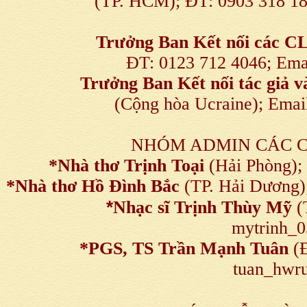
(TP. HCM); ĐT: 0903 318 1
Trưởng Ban Kết nối
các C
ĐT: 0123 712 4046; Em
Trưởng Ban Kết nối tác giả
(Cộng hòa Ucraine); Ema
NHÓM ADMIN CÁC 
*Nhà thơ Trịnh Toại
(Hải Phòng);
*Nhà thơ Hồ Đình Bắc
(TP. Hải Dương)
*
Nhạc sĩ Trịnh Thùy Mỹ
(
mytrinh_
*
PGS, TS Trần Mạnh Tuân
(Đ
tuan_hwru