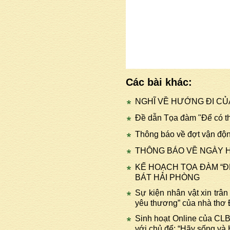
Các bài khác:
NGHĨ VỀ HƯỚNG ĐI CỦA
Đề dẫn Tọa đàm "Để có th
Thông báo về đợt vận động
THÔNG BÁO VỀ NGÀY H
KẾ HOẠCH TỌA ĐÀM “Đ
BÁT HẢI PHÒNG
Sự kiện nhân vật xin trân
yêu thương” của nhà thơ
Sinh hoạt Online của CL
với chủ để: “Hãy sống và