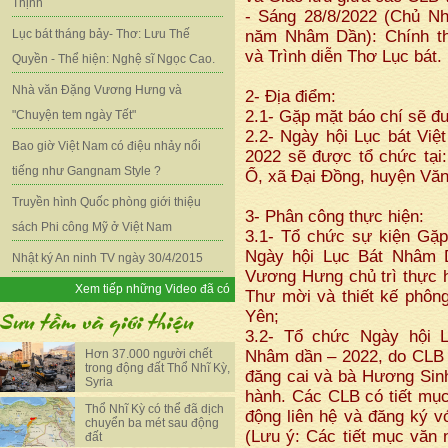
Thịnh
- Sáng 28/8/2022 (Chủ Nh
Lục bát tháng bảy- Thơ: Lưu Thế
năm Nhâm Dần): Chính t
và Trình diễn Thơ Lục bát.
Quyền - Thể hiện: Nghệ sĩ Ngọc Cao.
Nhà văn Đặng Vương Hưng và
2- Địa điểm:
2.1- Gặp mặt báo chí sẽ đ
"Chuyện tem ngày Tết"
2.2- Ngày hội Lục bát Vi
Bao giờ Việt Nam có điệu nhảy nổi
2022 sẽ được tổ chức tại
tiếng như Gangnam Style ?
Ổ, xã Đại Đồng, huyện Vă
Truyền hình Quốc phòng giới thiệu
3- Phân công thực hiện:
sách Phi công Mỹ ở Việt Nam
3.1- Tổ chức sự kiện Gặp 
Ngày hội Lục Bát Nhâm 
Nhật ký An ninh TV ngày 30/4/2015
Vương Hưng chủ trì thực hi
Xem tiếp những Video đã có
Thư mời và thiết kế phông
Yên;
3.2- Tổ chức Ngày hội 
Hơn 37.000 người chết
Nhâm dần – 2022, do CLB 
trong động đất Thổ Nhĩ Kỳ,
đăng cai và bà Hương Sin
Syria
hành. Các CLB có tiết mục 
Thổ Nhĩ Kỳ có thể đã dịch
động liên hệ và đăng ký v
chuyển ba mét sau động
(Lưu ý: Các tiết mục văn n
đất