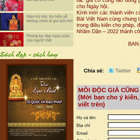
tác giả có công lao đóng 
cho Ngày hội.
Kính mời các thành viên 
Năm Kỷ Hợi, tìm hiểu về
Bát Việt Nam cùng chung t
những chính trị gia tuổi Hợi
trong điều kiện cho phép, 
Nhầm Dần – 2022 thành côn
Phong tục đẹp ngày xuân
của người Việt
BAN TỔ 
Chia sẻ:
Twitter
MỖI ĐỘC GIẢ CŨNG
(Mời bạn cho ý kiến,
viết trên)
Họ và tên
Địa chỉ
Email