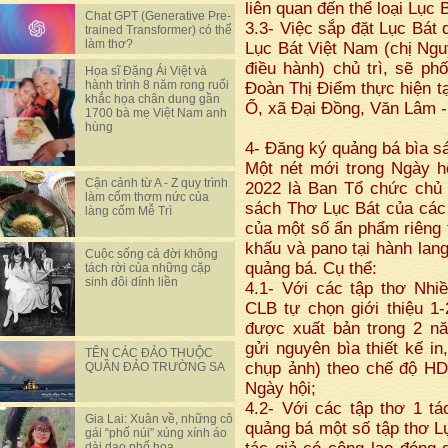
liên quan đến thể loại Lục 
Chat GPT (Generative Pre-
3.3- Việc sắp đặt Lục Bát
trained Transformer) có thể
làm thơ?
Lục Bát Việt Nam (chị Ng
điều hành) chủ trì, sẽ ph
Họa sĩ Đặng Ái Việt và
hành trình 8 năm rong ruổi
Đoàn Thị Điểm thực hiện t
khắc họa chân dung gần
Ổ, xã Đại Đồng, Văn Lâm 
1700 bà mẹ Việt Nam anh
hùng
4- Đăng ký quảng bá bìa s
Một nét mới trong Ngày h
Cận cảnh từ A - Z quy trình
2022 là Ban Tổ chức chủ 
làm cốm thơm nức của
sách Thơ Lục Bát của các 
làng cốm Mễ Trì
của một số ẩn phẩm riêng t
khấu và pano tại hành lan
Cuộc sống cả đời không
quảng bá. Cụ thể:
tách rời của những cặp
sinh đôi dính liền
4.1- Với các tập thơ Nhiề
CLB tự chọn giới thiệu 1-2
được xuất bản trong 2 nă
gửi nguyên bìa thiết kế i
TÊN CÁC ĐẢO THUỘC
chụp ảnh) theo chế độ HD
QUẦN ĐẢO TRƯỜNG SA
Ngày hội;
4.2- Với các tập thơ 1 tá
Gia Lai: Xuân về, những cô
quảng bá một số tập thơ Lụ
gái “phố núi” xúng xính áo
dài dạo phố hoa