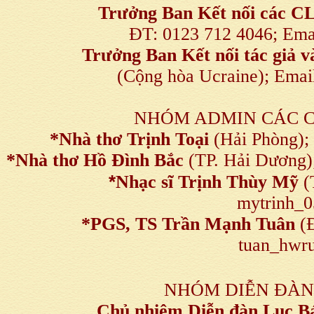
Trưởng Ban Kết nối
các C
ĐT: 0123 712 4046; Em
Trưởng Ban Kết nối tác giả
(Cộng hòa Ucraine); Ema
NHÓM ADMIN CÁC 
*Nhà thơ Trịnh Toại
(Hải Phòng);
*Nhà thơ Hồ Đình Bắc
(TP. Hải Dương)
*
Nhạc sĩ Trịnh Thùy Mỹ
(
mytrinh_
*
PGS, TS Trần Mạnh Tuân
(Đ
tuan_hwru
NHÓM DIỄN ĐÀN
Chủ nhiệm Diễn đàn Lục B