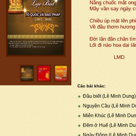
Nắng chuốc mật ong
Mây vần say ngày c
Chiều úp mặt lên phi
Về đâu thơm hương 
Đời lận đận chân tì
Lối đi nào hoa dại l
LMD
Các bài khác:
Đâu biết (Lê Minh Dung)
Nguyện Cầu (Lê Minh D
Miên Khúc (Lê Minh Dun
Đêm ở Huế (Lê Minh Du
Ngày Đông (Lê Minh Du