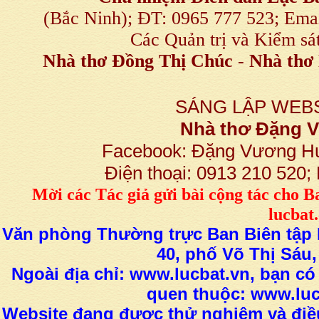
(Bắc Ninh); ĐT: 0965 777 523; E
Các Quản trị và Kiểm sá
Nhà thơ Đồng Thị Chúc
-
Nhà thơ 
SÁNG LẬP WEBS
Nhà thơ Đặng
Facebook: Đặng Vương H
Điện thoại: 0913 210 520
M
ời các Tác giả gửi bài
cộng tác
cho B
lucba
Văn phòng Thường trực Ban Biên tập L
40, phố Võ Thị Sáu,
Ngoài địa chỉ: www.lucbat.vn, bạn có
quen thuộc: www.luc
Website đang được thử nghiệm và điều