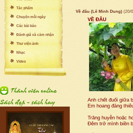
Tác phẩm
Về đâu (Lê Minh Dung)
(20/
Chuyện mỗi ngày
VỀ ĐÂU
Các bài báo
Đánh giá và cảm nhận
Thư viện ảnh
Nhạc
Video
Anh chết đuối giữa b
Em hoang đàng thiêu 
Trăng huyễn hoặc h
Đêm trở mình biền b