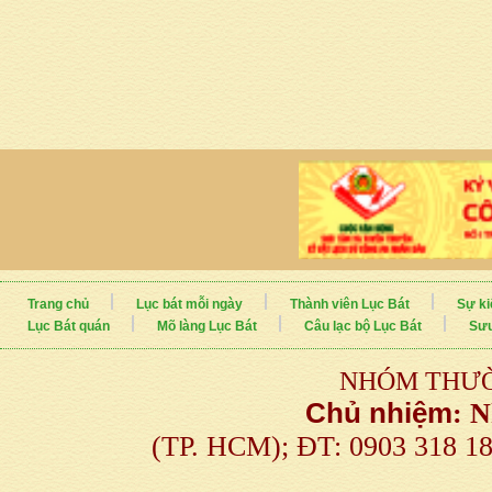
Trang chủ
Lục bát mỗi ngày
Thành viên Lục Bát
Sự ki
Lục Bát quán
Mõ làng Lục Bát
Câu lạc bộ Lục Bát
Sưu
NHÓM THƯỜ
Chủ nhiệm
:
N
(TP. HCM); ĐT: 0903 318 1