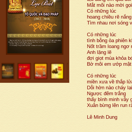
Mắt môi nào mời gọi 
Có những lúc
hoang chiều rẽ nắng
Tìm nhau nơi sóng v
Có những lúc
tình bỗng òa phiên 
Nốt trầm loang ngơ
Anh lặng lẽ
đợi giọt mùa khỏa b
Bờ môi em ướp mật
Có những lúc
miền xưa về thắp lử
Dỗi hờn nào cháy lạ
Ngược đêm trắng
thấy bình minh vẫy 
Xuân bừng lên run 
Lê Minh Dung