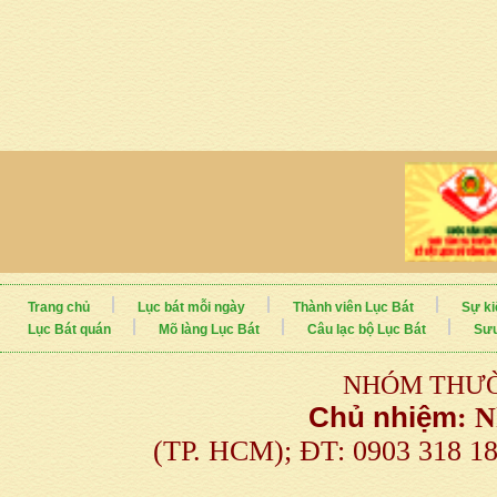
Trang chủ
Lục bát mỗi ngày
Thành viên Lục Bát
Sự ki
Lục Bát quán
Mõ làng Lục Bát
Câu lạc bộ Lục Bát
Sưu
NHÓM THƯỜ
Chủ nhiệm
:
N
(TP. HCM); ĐT: 0903 318 1