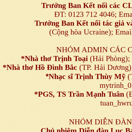
Trưởng Ban Kết nối
các C
ĐT: 0123 712 4046; Em
Trưởng Ban Kết nối tác giả
(Cộng hòa Ucraine); Ema
NHÓM ADMIN CÁC 
*Nhà thơ Trịnh Toại
(Hải Phòng);
*Nhà thơ Hồ Đình Bắc
(TP. Hải Dương)
*
Nhạc sĩ Trịnh Thùy Mỹ
(
mytrinh_
*
PGS, TS Trần Mạnh Tuân
(Đ
tuan_hwru
NHÓM DIỄN ĐÀN
Chủ nhiệm Diễn đàn Lục B