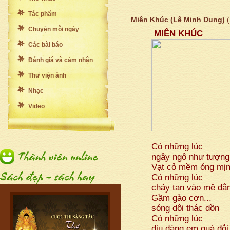
Tác phẩm
Miên Khúc (Lê Minh Dung)
Chuyện mỗi ngày
MIÊN KHÚC
Các bài báo
Đánh giá và cảm nhận
Thư viện ảnh
Nhạc
Video
Có những lúc
ngây ngô như tượng
Vạt cỏ mềm óng mịn
Có những lúc
chảy tan vào mê đắ
Gầm gào cơn...
sóng dội thác dồn
Có những lúc
dịu dàng em quá đỗi