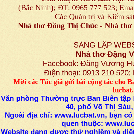
(Bắc Ninh); ĐT: 0965 777 523; E
Các Quản trị và Kiểm sá
Nhà thơ Đồng Thị Chúc
-
Nhà thơ 
SÁNG LẬP WEBS
Nhà thơ Đặng
Facebook: Đặng Vương H
Điện thoại: 0913 210 520
M
ời các Tác giả gửi bài
cộng tác
cho B
lucba
Văn phòng Thường trực Ban Biên tập L
40, phố Võ Thị Sáu,
Ngoài địa chỉ: www.lucbat.vn, bạn có
quen thuộc: www.luc
Website đang được thử nghiệm và điều