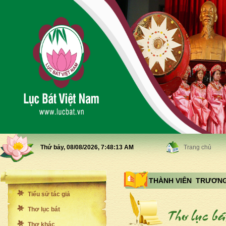
Thứ bảy, 08/08/2026,
7:48:15 AM
Trang chủ
THÀNH VIÊN TRƯƠNG
Tiểu sử tác giả
Thơ lục bát
Thơ khác