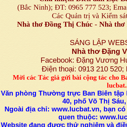
(Bắc Ninh); ĐT: 0965 777 523; E
Các Quản trị và Kiểm sá
Nhà thơ Đồng Thị Chúc
-
Nhà thơ 
SÁNG LẬP WEBS
Nhà thơ Đặng
Facebook: Đặng Vương H
Điện thoại: 0913 210 520
M
ời các Tác giả gửi bài
cộng tác
cho B
lucba
Văn phòng Thường trực Ban Biên tập L
40, phố Võ Thị Sáu,
Ngoài địa chỉ: www.lucbat.vn, bạn có
quen thuộc: www.luc
Website đang được thử nghiệm và điều