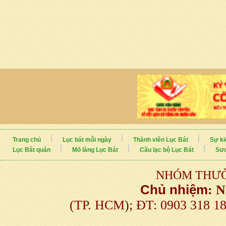
Trang chủ
Lục bát mỗi ngày
Thành viên Lục Bát
Sự ki
Lục Bát quán
Mõ làng Lục Bát
Câu lạc bộ Lục Bát
Sưu
NHÓM THƯỜ
Chủ nhiệm
:
N
(TP. HCM); ĐT: 0903 318 1