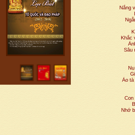
Nắng v
Ngẫm
K
Khắc v
Án
Sâu 
Nụ
G
Áo tà
Con 
B
Nhớ b