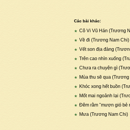
Các bài khác:
Cô Vi Vũ Hán (Trương 
Về đi (Trương Nam Chi)
Vết son địa đàng (Trươ
Trên cao nhìn xuống (T
Chưa ra chuyện gì (Trư
Mùa thu sẽ qua (Trương
Khóc xong hết buồn (Tr
Mốt mai ngoảnh lại (Tr
Đêm rằm "mượn gió bẻ
Mưa (Trương Nam Chi)