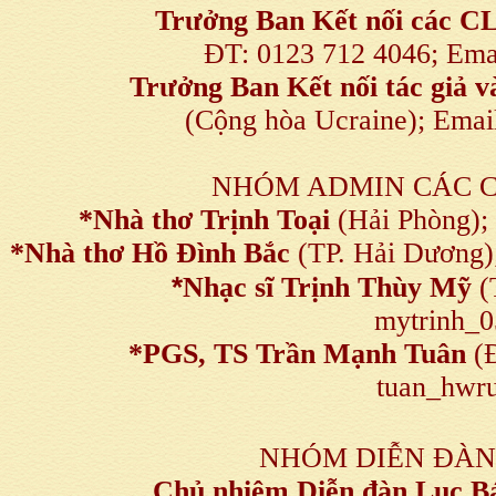
Trưởng Ban Kết nối
các C
ĐT: 0123 712 4046; Em
Trưởng Ban Kết nối tác giả
(Cộng hòa Ucraine); Ema
NHÓM ADMIN CÁC 
*Nhà thơ Trịnh Toại
(Hải Phòng);
*Nhà thơ Hồ Đình Bắc
(TP. Hải Dương)
*
Nhạc sĩ Trịnh Thùy Mỹ
(
mytrinh_
*
PGS, TS Trần Mạnh Tuân
(Đ
tuan_hwru
NHÓM DIỄN ĐÀN
Chủ nhiệm Diễn đàn Lục B