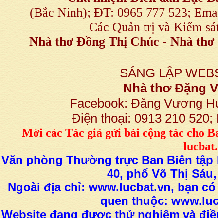
(Bắc Ninh); ĐT: 0965 777 523; E
Các Quản trị và Kiểm sá
Nhà thơ Đồng Thị Chúc
-
Nhà thơ 
SÁNG LẬP WEBS
Nhà thơ Đặng
Facebook: Đặng Vương H
Điện thoại: 0913 210 520
M
ời các Tác giả gửi bài
cộng tác
cho B
lucba
Văn phòng Thường trực Ban Biên tập L
40, phố Võ Thị Sáu,
Ngoài địa chỉ: www.lucbat.vn, bạn có
quen thuộc: www.luc
Website đang được thử nghiệm và điều