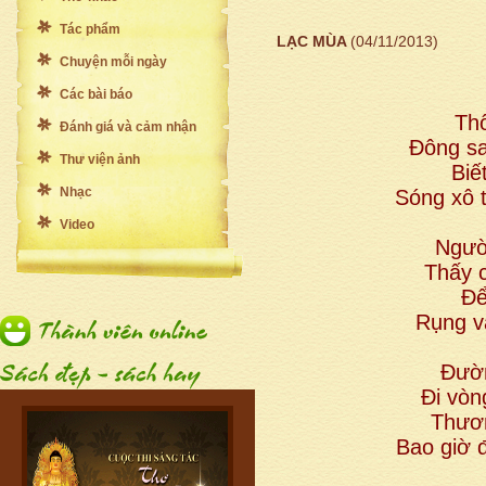
Tác phẩm
LẠC MÙA
(04/11/2013)
Chuyện mỗi ngày
Các bài báo
Thô
Đánh giá và cảm nhận
Đông sa
Thư viện ảnh
Biế
Nhạc
Sóng xô 
Video
Ngườ
Thấy c
Để
Rụng v
Đườ
Đi vòn
Thươn
Bao giờ 