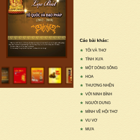
Các bài khác:
TÔI VÀ THƠ
TÌNH XƯA
MỘT DÒNG SÔNG
HOA
THƯƠNG NHỆN
VỚI NINH BÌNH
NGƯỜI DƯNG
MÌNH VỀ HỘI THƠ
VU VƠ
MƯA