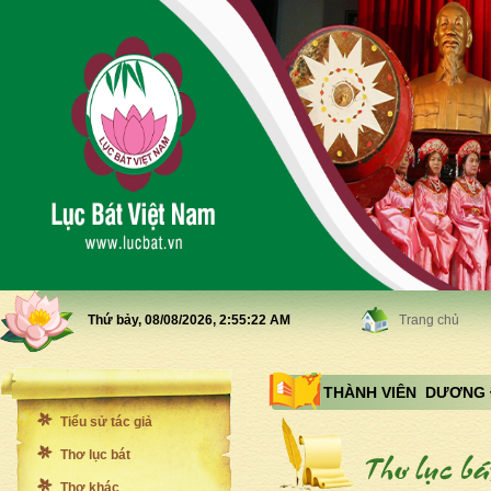
Thứ bảy, 08/08/2026,
2:55:24 AM
Trang chủ
THÀNH VIÊN DƯƠNG
Tiểu sử tác giả
Thơ lục bát
Thơ khác