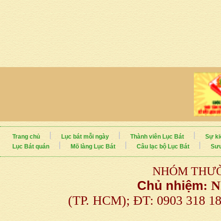
Trang chủ
Lục bát mỗi ngày
Thành viên Lục Bát
Sự ki
Lục Bát quán
Mõ làng Lục Bát
Câu lạc bộ Lục Bát
Sưu
NHÓM THƯỜ
Chủ nhiệm
:
N
(TP. HCM); ĐT: 0903 318 1