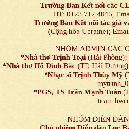
Trưởng Ban Kết nối
các C
ĐT: 0123 712 4046; Em
Trưởng Ban Kết nối tác giả
(Cộng hòa Ucraine); Ema
NHÓM ADMIN CÁC 
*Nhà thơ Trịnh Toại
(Hải Phòng);
*Nhà thơ Hồ Đình Bắc
(TP. Hải Dương)
*
Nhạc sĩ Trịnh Thùy Mỹ
(
mytrinh_
*
PGS, TS Trần Mạnh Tuân
(Đ
tuan_hwru
NHÓM DIỄN ĐÀN
Chủ nhiệm Diễn đàn Lục B