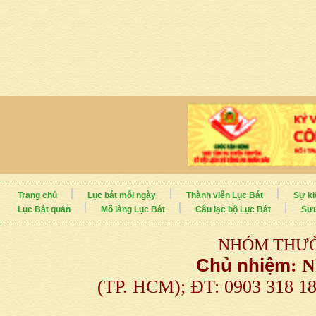
Trang chủ
Lục bát mỗi ngày
Thành viên Lục Bát
Sự ki
Lục Bát quán
Mõ làng Lục Bát
Câu lạc bộ Lục Bát
Sưu
NHÓM THƯỜ
Chủ nhiệm
:
N
(TP. HCM); ĐT: 0903 318 1