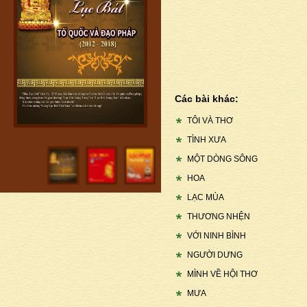
Các bài khác:
TÔI VÀ THƠ
TÌNH XƯA
MỘT DÒNG SÔNG
HOA
LẠC MÙA
THƯƠNG NHỆN
VỚI NINH BÌNH
NGƯỜI DƯNG
MÌNH VỀ HỘI THƠ
MƯA