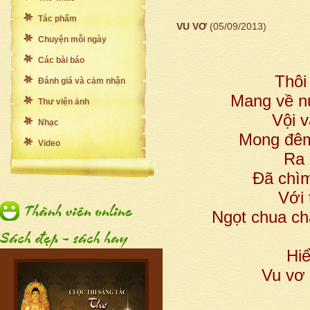
Tác phẩm
VU VƠ
(05/09/2013)
Chuyện mỗi ngày
Các bài báo
Thôi
Đánh giá và cảm nhận
Mang về nu
Thư viện ảnh
Vội 
Nhạc
Mong đêm 
Video
Ra 
Đã chìm
Với 
Ngọt chua c
Hiể
Vu vơ 