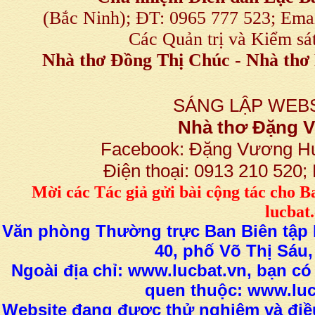
(Bắc Ninh); ĐT: 0965 777 523; E
Các Quản trị và Kiểm sá
Nhà thơ Đồng Thị Chúc
-
Nhà thơ 
SÁNG LẬP WEBS
Nhà thơ Đặng
Facebook: Đặng Vương H
Điện thoại: 0913 210 520
M
ời các Tác giả gửi bài
cộng tác
cho B
lucba
Văn phòng Thường trực Ban Biên tập L
40, phố Võ Thị Sáu,
Ngoài địa chỉ: www.lucbat.vn, bạn có
quen thuộc: www.luc
Website đang được thử nghiệm và điều