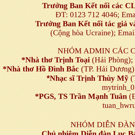
Trưởng Ban Kết nối
các C
ĐT: 0123 712 4046; Em
Trưởng Ban Kết nối tác giả
(Cộng hòa Ucraine); Ema
NHÓM ADMIN CÁC 
*Nhà thơ Trịnh Toại
(Hải Phòng);
*Nhà thơ Hồ Đình Bắc
(TP. Hải Dương)
*
Nhạc sĩ Trịnh Thùy Mỹ
(
mytrinh_
*
PGS, TS Trần Mạnh Tuân
(Đ
tuan_hwru
NHÓM DIỄN ĐÀN
Chủ nhiệm Diễn đàn Lục B