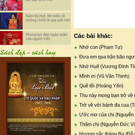
Năm Kỷ Hợi, tìm hiểu về
những chính trị gia tuổi Hợi
Phong tục đẹp ngày xuân
Các bài khác:
của người Việt
Nhớ con (Phạm Tự)
Đưa em qua trận bão ngư
Nhớ Huế (Vương Đình Tỉ
Mình ơi (Vũ Văn Thịnh)
Quê tôi (Hoàng Yến)
Thu này mong bạn trở về
Trở về với bánh đa cua (
Ước mơ của chị (Nguyễn
Thăm chị (Nguyễn Đức V
Hương sắc tháng Ba (Đỗ