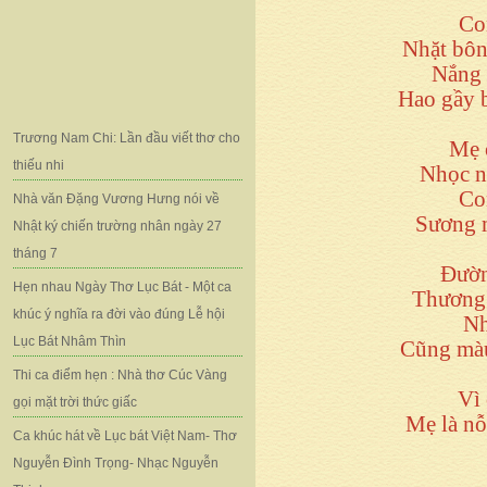
Co
Nhặt bôn
Nắng 
Hao gầy 
Trương Nam Chi: Lần đầu viết thơ cho
Mẹ 
thiếu nhi
Nhọc n
Co
Nhà văn Đặng Vương Hưng nói về
Sương m
Nhật ký chiến trường nhân ngày 27
tháng 7
Đườn
Hẹn nhau Ngày Thơ Lục Bát - Một ca
Thương 
khúc ý nghĩa ra đời vào đúng Lễ hội
Nh
Lục Bát Nhâm Thìn
Cũng màu
Thi ca điểm hẹn : Nhà thơ Cúc Vàng
Vì 
gọi mặt trời thức giấc
Mẹ là nỗ
Ca khúc hát về Lục bát Việt Nam- Thơ
Nguyễn Đình Trọng- Nhạc Nguyễn