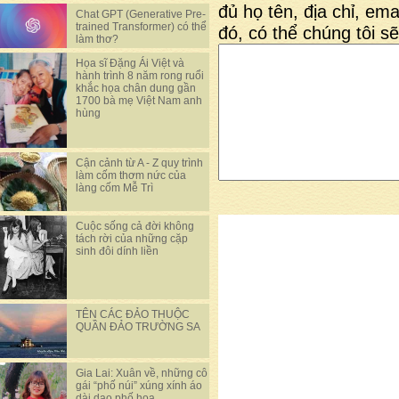
đủ họ tên, địa chỉ, emai
Chat GPT (Generative Pre-
trained Transformer) có thể
đó, có thể chúng tôi sẽ
làm thơ?
Họa sĩ Đặng Ái Việt và
hành trình 8 năm rong ruổi
khắc họa chân dung gần
1700 bà mẹ Việt Nam anh
hùng
Cận cảnh từ A - Z quy trình
làm cốm thơm nức của
làng cốm Mễ Trì
Cuộc sống cả đời không
tách rời của những cặp
sinh đôi dính liền
TÊN CÁC ĐẢO THUỘC
QUẦN ĐẢO TRƯỜNG SA
Gia Lai: Xuân về, những cô
gái “phố núi” xúng xính áo
dài dạo phố hoa