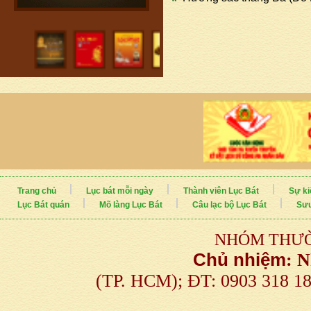
Trang chủ
Lục bát mỗi ngày
Thành viên Lục Bát
Sự ki
Lục Bát quán
Mõ làng Lục Bát
Câu lạc bộ Lục Bát
Sưu
NHÓM THƯỜ
Chủ nhiệm
:
N
(TP. HCM); ĐT: 0903 318 1