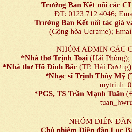
Trưởng Ban Kết nối
các C
ĐT: 0123 712 4046; Em
Trưởng Ban Kết nối tác giả
(Cộng hòa Ucraine); Ema
NHÓM ADMIN CÁC 
*Nhà thơ Trịnh Toại
(Hải Phòng);
*Nhà thơ Hồ Đình Bắc
(TP. Hải Dương)
*
Nhạc sĩ Trịnh Thùy Mỹ
(
mytrinh_
*
PGS, TS Trần Mạnh Tuân
(Đ
tuan_hwru
NHÓM DIỄN ĐÀN
Chủ nhiệm Diễn đàn Lục B