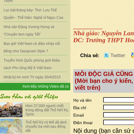
Thịnh
Lục bát tháng bảy- Thơ: Lưu Thế
Quyền - Thể hiện: Nghệ sĩ Ngọc Cao.
_________
Nhà văn Đặng Vương Hưng và
Nhà giáo: Nguyễn La
"Chuyện tem ngày Tết"
ĐC: Trường THPT Hoà
Bao giờ Việt Nam có điệu nhảy nổi
tiếng như Gangnam Style ?
Chia sẻ:
Twitter
Truyền hình Quốc phòng giới thiệu
sách Phi công Mỹ ở Việt Nam
MỖI ĐỘC GIẢ CŨNG
Nhật ký An ninh TV ngày 30/4/2015
(Mời bạn cho ý kiến,
Xem tiếp những Video đã có
viết trên)
Họ và tên
Hơn 37.000 người chết
Địa chỉ
trong động đất Thổ Nhĩ Kỳ,
Syria
Email
Thổ Nhĩ Kỳ có thể đã dịch
Điện thoại
chuyển ba mét sau động
Nội dung (bạn cần sử 
đất