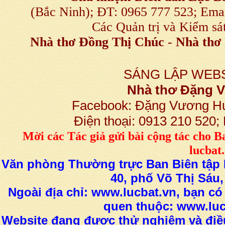
(Bắc Ninh); ĐT: 0965 777 523; E
Các Quản trị và Kiểm sá
Nhà thơ Đồng Thị Chúc
-
Nhà thơ 
SÁNG LẬP WEBS
Nhà thơ Đặng
Facebook: Đặng Vương H
Điện thoại: 0913 210 520
M
ời các Tác giả gửi bài
cộng tác
cho B
lucba
Văn phòng Thường trực Ban Biên tập L
40, phố Võ Thị Sáu,
Ngoài địa chỉ: www.lucbat.vn, bạn có
quen thuộc: www.luc
Website đang được thử nghiệm và điều