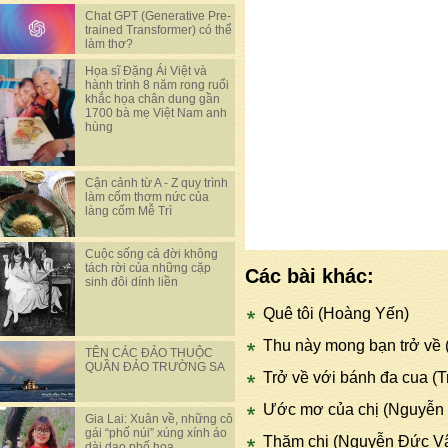
Chat GPT (Generative Pre-
trained Transformer) có thể
làm thơ?
Họa sĩ Đặng Ái Việt và
hành trình 8 năm rong ruổi
khắc họa chân dung gần
1700 bà mẹ Việt Nam anh
hùng
Cận cảnh từ A - Z quy trình
làm cốm thơm nức của
làng cốm Mễ Trì
Cuộc sống cả đời không
tách rời của những cặp
Các bài khác:
sinh đôi dính liền
Quê tôi (Hoàng Yến)
Thu này mong bạn trở về
TÊN CÁC ĐẢO THUỘC
QUẦN ĐẢO TRƯỜNG SA
Trở về với bánh đa cua (
Ước mơ của chị (Nguyễn
Gia Lai: Xuân về, những cô
gái “phố núi” xúng xính áo
Thăm chị (Nguyễn Đức V
dài dạo phố hoa