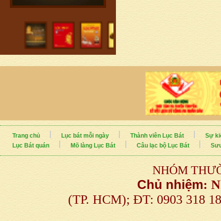
Trang chủ
Lục bát mỗi ngày
Thành viên Lục Bát
Sự ki
Lục Bát quán
Mõ làng Lục Bát
Câu lạc bộ Lục Bát
Sưu
NHÓM THƯỜ
Chủ nhiệm
:
N
(TP. HCM); ĐT: 0903 318 1