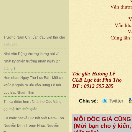
V
Vẫn thườn
V
Vẫn kha
V
Cùng lần 
Trương Nam Chi: Lần đầu viết thơ cho
thiếu nhi
Nhà văn Đặng Vương Hưng nói về
Nhật ký chiến trường nhân ngày 27
tháng 7
Tác giả: Hương Lê
Hẹn nhau Ngày Thơ Lục Bát - Một ca
CLB Lục bát Phú Thọ
khúc ý nghĩa ra đời vào đúng Lễ hội
ĐT : 0912 595 285
Lục Bát Nhâm Thìn
Chia sẻ:
Twitter
Thi ca điểm hẹn : Nhà thơ Cúc Vàng
gọi mặt trời thức giấc
MỖI ĐỘC GIẢ CŨNG
Ca khúc hát về Lục bát Việt Nam- Thơ
(Mời bạn cho ý kiến,
Nguyễn Đình Trọng- Nhạc Nguyễn