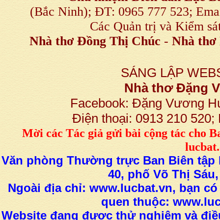
(Bắc Ninh); ĐT: 0965 777 523; E
Các Quản trị và Kiểm sá
Nhà thơ Đồng Thị Chúc
-
Nhà thơ 
SÁNG LẬP WEBS
Nhà thơ Đặng
Facebook: Đặng Vương H
Điện thoại: 0913 210 520
M
ời các Tác giả gửi bài
cộng tác
cho B
lucba
Văn phòng Thường trực Ban Biên tập L
40, phố Võ Thị Sáu,
Ngoài địa chỉ: www.lucbat.vn, bạn có
quen thuộc: www.luc
Website đang được thử nghiệm và điều