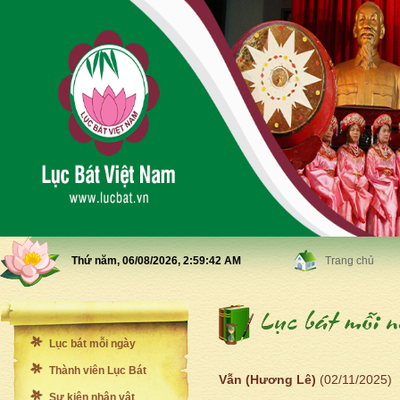
Thứ năm, 06/08/2026,
2:59:44 AM
Trang chủ
Lục bát mỗi ngày
Thành viên Lục Bát
Vẫn (Hương Lê)
(02/11/2025)
Sự kiện nhân vật