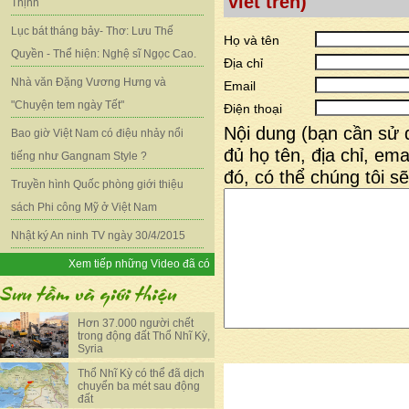
viết trên)
Thịnh
Lục bát tháng bảy- Thơ: Lưu Thế
Họ và tên
Quyền - Thể hiện: Nghệ sĩ Ngọc Cao.
Địa chỉ
Nhà văn Đặng Vương Hưng và
Email
"Chuyện tem ngày Tết"
Điện thoại
Nội dung (bạn cần sử 
Bao giờ Việt Nam có điệu nhảy nổi
đủ họ tên, địa chỉ, emai
tiếng như Gangnam Style ?
đó, có thể chúng tôi sẽ
Truyền hình Quốc phòng giới thiệu
sách Phi công Mỹ ở Việt Nam
Nhật ký An ninh TV ngày 30/4/2015
Xem tiếp những Video đã có
Hơn 37.000 người chết
trong động đất Thổ Nhĩ Kỳ,
Syria
Thổ Nhĩ Kỳ có thể đã dịch
chuyển ba mét sau động
đất