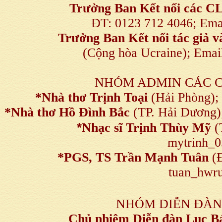
Trưởng Ban Kết nối
các C
ĐT: 0123 712 4046; Em
Trưởng Ban Kết nối tác giả
(Cộng hòa Ucraine); Ema
NHÓM ADMIN CÁC 
*Nhà thơ Trịnh Toại
(Hải Phòng);
*Nhà thơ Hồ Đình Bắc
(TP. Hải Dương)
*
Nhạc sĩ Trịnh Thùy Mỹ
(
mytrinh_
*
PGS, TS Trần Mạnh Tuân
(Đ
tuan_hwru
NHÓM DIỄN ĐÀN
Chủ nhiệm Diễn đàn Lục B