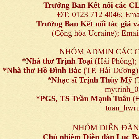
Trưởng Ban Kết nối
các C
ĐT: 0123 712 4046; Em
Trưởng Ban Kết nối tác giả
(Cộng hòa Ucraine); Ema
NHÓM ADMIN CÁC 
*Nhà thơ Trịnh Toại
(Hải Phòng);
*Nhà thơ Hồ Đình Bắc
(TP. Hải Dương)
*
Nhạc sĩ Trịnh Thùy Mỹ
(
mytrinh_
*
PGS, TS Trần Mạnh Tuân
(Đ
tuan_hwru
NHÓM DIỄN ĐÀN
Chủ nhiệm Diễn đàn Lục B