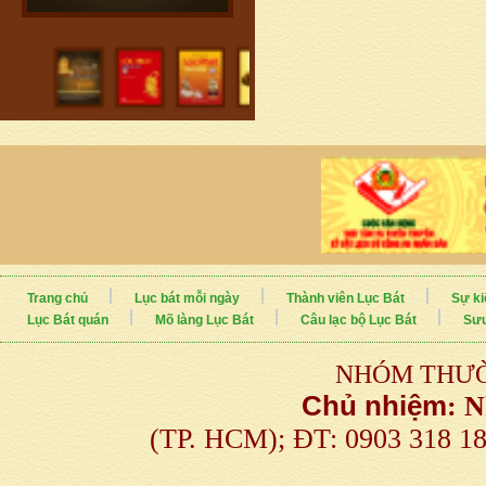
Trang chủ
Lục bát mỗi ngày
Thành viên Lục Bát
Sự ki
Lục Bát quán
Mõ làng Lục Bát
Câu lạc bộ Lục Bát
Sưu
NHÓM THƯỜ
Chủ nhiệm
:
N
(TP. HCM); ĐT: 0903 318 1