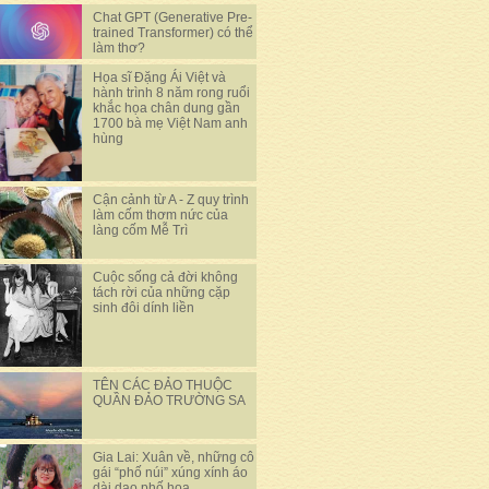
Chat GPT (Generative Pre-
trained Transformer) có thể
làm thơ?
Họa sĩ Đặng Ái Việt và
hành trình 8 năm rong ruổi
khắc họa chân dung gần
1700 bà mẹ Việt Nam anh
hùng
Cận cảnh từ A - Z quy trình
làm cốm thơm nức của
làng cốm Mễ Trì
Cuộc sống cả đời không
tách rời của những cặp
sinh đôi dính liền
TÊN CÁC ĐẢO THUỘC
QUẦN ĐẢO TRƯỜNG SA
Gia Lai: Xuân về, những cô
gái “phố núi” xúng xính áo
dài dạo phố hoa