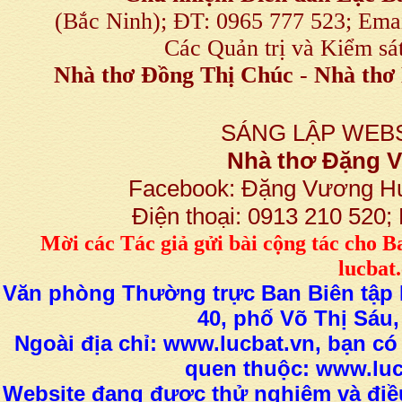
(Bắc Ninh); ĐT: 0965 777 523; E
Các Quản trị và Kiểm sá
Nhà thơ Đồng Thị Chúc
-
Nhà thơ 
SÁNG LẬP WEBS
Nhà thơ Đặng
Facebook: Đặng Vương H
Điện thoại: 0913 210 520
M
ời các Tác giả gửi bài
cộng tác
cho B
lucba
Văn phòng Thường trực Ban Biên tập L
40, phố Võ Thị Sáu,
Ngoài địa chỉ: www.lucbat.vn, bạn có
quen thuộc: www.luc
Website đang được thử nghiệm và điều