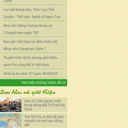
Thịnh
Lục bát tháng bảy- Thơ: Lưu Thế
Quyền - Thể hiện: Nghệ sĩ Ngọc Cao.
Nhà văn Đặng Vương Hưng và
"Chuyện tem ngày Tết"
Bao giờ Việt Nam có điệu nhảy nổi
tiếng như Gangnam Style ?
Truyền hình Quốc phòng giới thiệu
sách Phi công Mỹ ở Việt Nam
Nhật ký An ninh TV ngày 30/4/2015
Xem tiếp những Video đã có
Hơn 37.000 người chết
trong động đất Thổ Nhĩ Kỳ,
Syria
Thổ Nhĩ Kỳ có thể đã dịch
chuyển ba mét sau động
đất