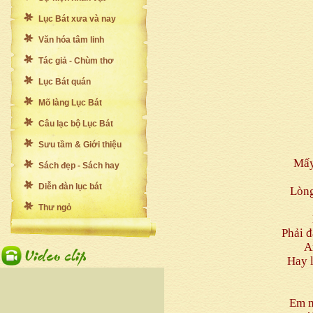
Lục Bát xưa và nay
Văn hóa tâm linh
Tác giả - Chùm thơ
Lục Bát quán
Mõ làng Lục Bát
Câu lạc bộ Lục Bát
Sưu tầm & Giới thiệu
Mấy
Sách đẹp - Sách hay
Diễn đàn lục bát
Lòng
Thư ngỏ
Phải 
A
Hay 
Em m