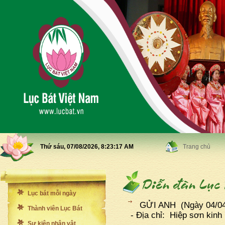
Thứ sáu, 07/08/2026,
8:23:19 AM
Trang chủ
Lục bát mỗi ngày
GỬI ANH
(Ngày 04/0
Thành viên Lục Bát
- Địa chỉ: Hiệp sơn kin
Sự kiện nhân vật