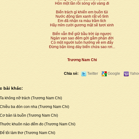
Hôn một lần rồi sóng vội vàng đi
Biển trách gì khiến em buồn tủi
Nước động tâm xanh rất vô tình
Em đã nhận ra màu trầm tích
Hãy mỉm cười gương mặt sẽ tươi xinh
Biển vẫn thế giữ bầu trời úp ngược
Ngàn vạn sao đêm gởi gắm phận đời
Có một người luôn hướng về em đấy
Đừng bận lòng đáy biển chứa sao rơi...
Trương Nam Chi
Chia sẻ:
Twitter
Google
Yaho
c bài khác:
Ta không nỡ trách (Trương Nam Chi)
Chiều ba đón con nha (Trương Nam Chi)
Cơ bản là buồn (Trương Nam Chi)
Thước khuôn nào đếm đo (Trương Nam Chi)
Để tôi làm thơ (Trương Nam Chi)