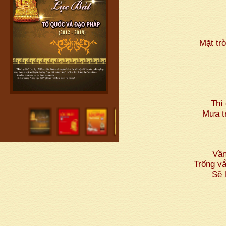
Mặt tr
Thì
Mưa t
Vần
Trống vắ
Sẽ 