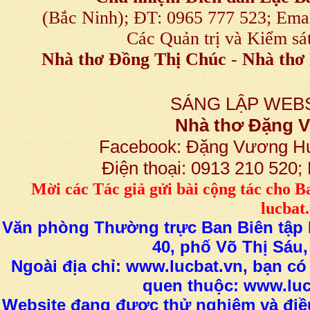
(Bắc Ninh); ĐT: 0965 777 523; E
Các Quản trị và Kiểm sá
Nhà thơ Đồng Thị Chúc
-
Nhà thơ 
SÁNG LẬP WEBS
Nhà thơ Đặng
Facebook: Đặng Vương H
Điện thoại: 0913 210 520
M
ời các Tác giả gửi bài
cộng tác
cho B
lucba
Văn phòng Thường trực Ban Biên tập L
40, phố Võ Thị Sáu,
Ngoài địa chỉ: www.lucbat.vn, bạn có
quen thuộc: www.luc
Website đang được thử nghiệm và điều