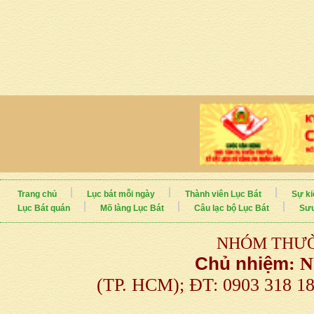
Trang chủ
Lục bát mỗi ngày
Thành viên Lục Bát
Sự ki
Lục Bát quán
Mõ làng Lục Bát
Câu lạc bộ Lục Bát
Sưu
NHÓM THƯỜ
Chủ nhiệm
:
N
(TP. HCM); ĐT: 0903 318 1