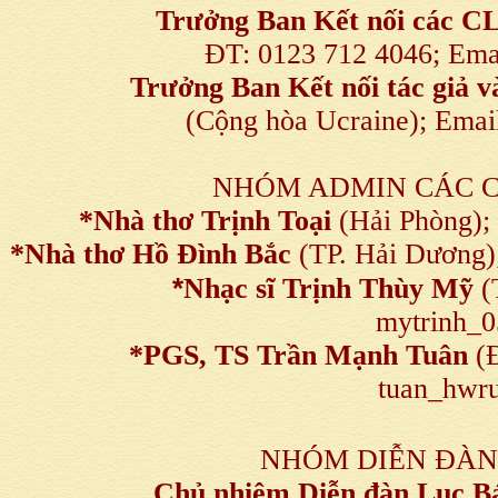
Trưởng Ban Kết nối
các C
ĐT: 0123 712 4046; Em
Trưởng Ban Kết nối tác giả
(Cộng hòa Ucraine); Ema
NHÓM ADMIN CÁC 
*Nhà thơ Trịnh Toại
(Hải Phòng);
*Nhà thơ Hồ Đình Bắc
(TP. Hải Dương)
*
Nhạc sĩ Trịnh Thùy Mỹ
(
mytrinh_
*
PGS, TS Trần Mạnh Tuân
(Đ
tuan_hwru
NHÓM DIỄN ĐÀN
Chủ nhiệm Diễn đàn Lục B