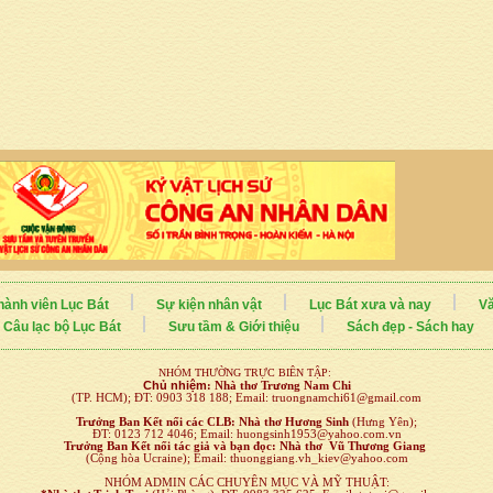
hành viên Lục Bát
Sự kiện nhân vật
Lục Bát xưa và nay
Vă
Câu lạc bộ Lục Bát
Sưu tầm & Giới thiệu
Sách đẹp - Sách hay
NHÓM THƯỜNG TRỰC BIÊN TẬP:
Chủ nhiệm
:
Nhà thơ Trương Nam Chi
(TP. HCM); ĐT: 0903 318 188; Email: truongnamchi61@gmail.com
Trưởng Ban Kết nối
các CLB:
Nhà thơ Hương Sinh
(Hưng Yên);
ĐT: 0123 712 4046; Email: huongsinh1953@yahoo.com.vn
Trưởng Ban Kết nối tác giả và bạn đọc: Nhà thơ Vũ Thương Giang
(Cộng hòa Ucraine); Email: thuonggiang.vh_kiev@yahoo.com
NHÓM ADMIN CÁC CHUYÊN MỤC VÀ MỸ THUẬT: