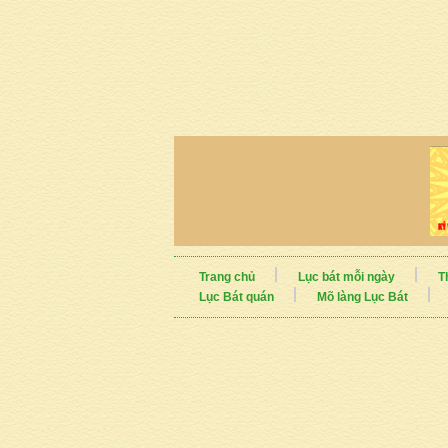
Trang chủ
Lục bát mỗi ngày
T
Lục Bát quán
Mõ làng Lục Bát