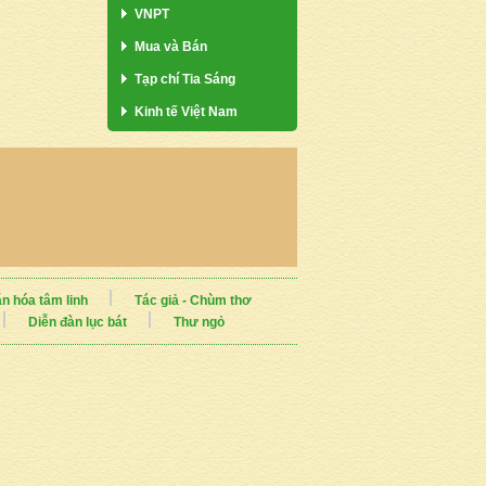
VNPT
Mua và Bán
Tạp chí Tia Sáng
Kinh tế Việt Nam
n hóa tâm linh
Tác giả - Chùm thơ
Diễn đàn lục bát
Thư ngỏ