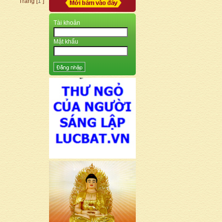
Trang [
1
]
Tài khoản
Mật khẩu