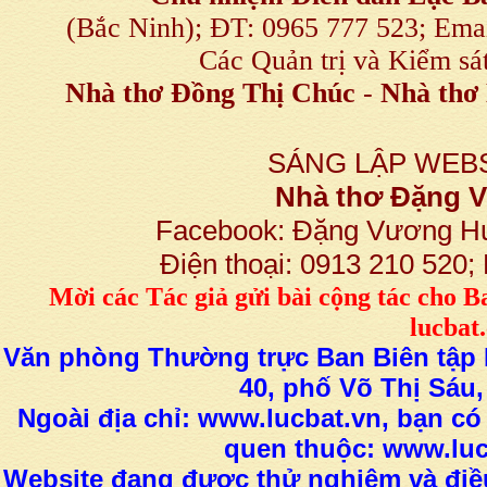
(Bắc Ninh); ĐT: 0965 777 523; E
Các Quản trị và Kiểm sá
Nhà thơ Đồng Thị Chúc
-
Nhà thơ 
SÁNG LẬP WEBS
Nhà thơ Đặng
Facebook: Đặng Vương H
Điện thoại: 0913 210 520
M
ời các Tác giả gửi bài
cộng tác
cho B
lucba
Văn phòng Thường trực Ban Biên tập L
40, phố Võ Thị Sáu,
Ngoài địa chỉ: www.lucbat.vn, bạn có
quen thuộc: www.luc
Website đang được thử nghiệm và điều