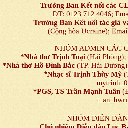
Trưởng Ban Kết nối
các C
ĐT: 0123 712 4046; Em
Trưởng Ban Kết nối tác giả
(Cộng hòa Ucraine); Ema
NHÓM ADMIN CÁC 
*Nhà thơ Trịnh Toại
(Hải Phòng);
*Nhà thơ Hồ Đình Bắc
(TP. Hải Dương)
*
Nhạc sĩ Trịnh Thùy Mỹ
(
mytrinh_
*
PGS, TS Trần Mạnh Tuân
(Đ
tuan_hwru
NHÓM DIỄN ĐÀN
Chủ nhiệm Diễn đàn Lục B