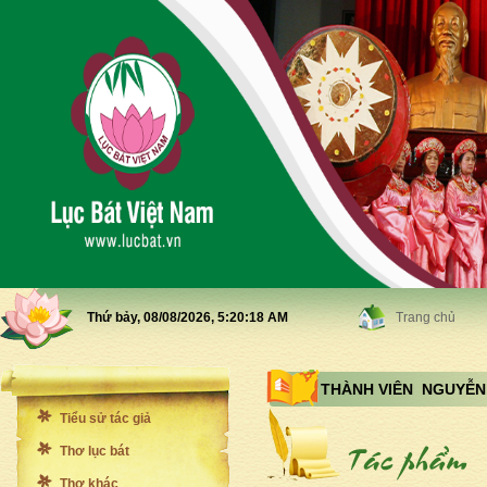
Thứ bảy, 08/08/2026,
5:20:20 AM
Trang chủ
THÀNH VIÊN NGUYỄN
Tiểu sử tác giả
Thơ lục bát
Thơ khác