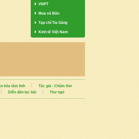
VNPT
Mua và Bán
Tạp chí Tia Sáng
Kinh tế Việt Nam
n hóa tâm linh
Tác giả - Chùm thơ
Diễn đàn lục bát
Thư ngỏ