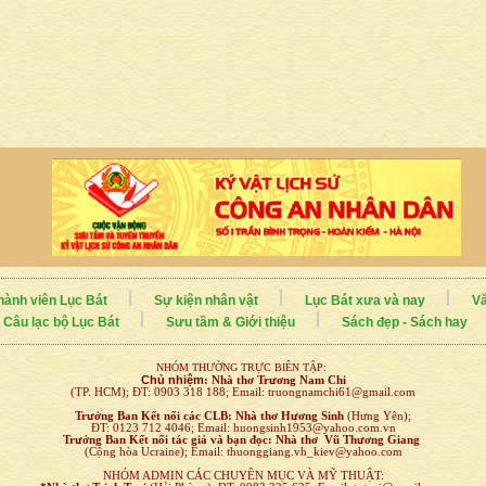
hành viên Lục Bát
Sự kiện nhân vật
Lục Bát xưa và nay
Vă
Câu lạc bộ Lục Bát
Sưu tầm & Giới thiệu
Sách đẹp - Sách hay
NHÓM THƯỜNG TRỰC BIÊN TẬP:
Chủ nhiệm
:
Nhà thơ Trương Nam Chi
(TP. HCM); ĐT: 0903 318 188; Email: truongnamchi61@gmail.com
Trưởng Ban Kết nối
các CLB:
Nhà thơ Hương Sinh
(Hưng Yên);
ĐT: 0123 712 4046; Email: huongsinh1953@yahoo.com.vn
Trưởng Ban Kết nối tác giả và bạn đọc: Nhà thơ Vũ Thương Giang
(Cộng hòa Ucraine); Email: thuonggiang.vh_kiev@yahoo.com
NHÓM ADMIN CÁC CHUYÊN MỤC VÀ MỸ THUẬT: