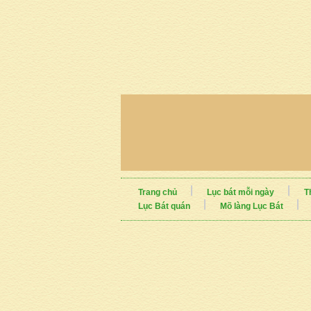
Trang chủ
Lục bát mỗi ngày
T
Lục Bát quán
Mõ làng Lục Bát