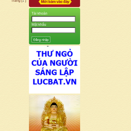
Trang [
1
]
Tài khoản
Mật khẩu