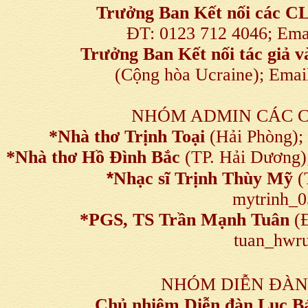
Trưởng Ban Kết nối
các C
ĐT: 0123 712 4046; Em
Trưởng Ban Kết nối tác giả
(Cộng hòa Ucraine); Ema
NHÓM ADMIN CÁC 
*Nhà thơ Trịnh Toại
(Hải Phòng);
*Nhà thơ Hồ Đình Bắc
(TP. Hải Dương)
*
Nhạc sĩ Trịnh Thùy Mỹ
(
mytrinh_
*
PGS, TS Trần Mạnh Tuân
(Đ
tuan_hwru
NHÓM DIỄN ĐÀN
Chủ nhiệm Diễn đàn Lục B