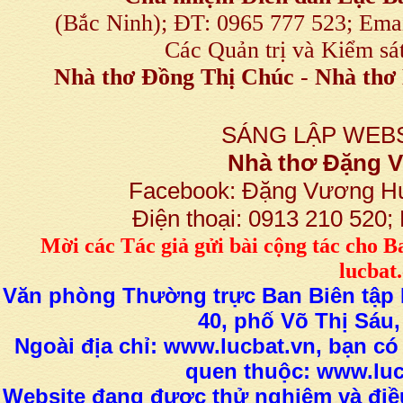
(Bắc Ninh); ĐT: 0965 777 523; E
Các Quản trị và Kiểm sá
Nhà thơ Đồng Thị Chúc
-
Nhà thơ 
SÁNG LẬP WEBS
Nhà thơ Đặng
Facebook: Đặng Vương H
Điện thoại: 0913 210 520
M
ời các Tác giả gửi bài
cộng tác
cho B
lucba
Văn phòng Thường trực Ban Biên tập L
40, phố Võ Thị Sáu,
Ngoài địa chỉ: www.lucbat.vn, bạn có
quen thuộc: www.luc
Website đang được thử nghiệm và điều