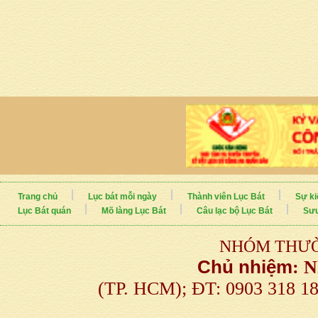
Trang chủ
Lục bát mỗi ngày
Thành viên Lục Bát
Sự ki
Lục Bát quán
Mõ làng Lục Bát
Câu lạc bộ Lục Bát
Sưu
NHÓM THƯỜ
Chủ nhiệm
:
N
(TP. HCM); ĐT: 0903 318 1