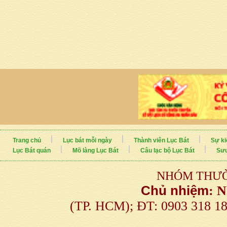
Trang chủ
Lục bát mỗi ngày
Thành viên Lục Bát
Sự ki
Lục Bát quán
Mõ làng Lục Bát
Câu lạc bộ Lục Bát
Sưu
NHÓM THƯỜ
Chủ nhiệm
:
N
(TP. HCM); ĐT: 0903 318 1