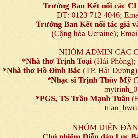
Trưởng Ban Kết nối
các C
ĐT: 0123 712 4046; Em
Trưởng Ban Kết nối tác giả
(Cộng hòa Ucraine); Ema
NHÓM ADMIN CÁC 
*Nhà thơ Trịnh Toại
(Hải Phòng);
*Nhà thơ Hồ Đình Bắc
(TP. Hải Dương)
*
Nhạc sĩ Trịnh Thùy Mỹ
(
mytrinh_
*
PGS, TS Trần Mạnh Tuân
(Đ
tuan_hwru
NHÓM DIỄN ĐÀN
Chủ nhiệm Diễn đàn Lục B