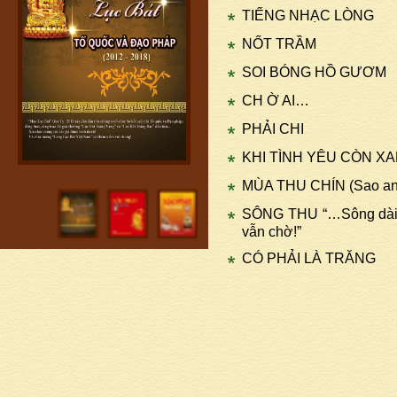
TIẾNG NHẠC LÒNG
NỐT TRẦM
SOI BÓNG HỒ GƯƠM
CH Ờ AI…
PHẢI CHI
KHI TÌNH YÊU CÒN XAN
MÙA THU CHÍN (Sao anh n
SÔNG THU “…Sông dài c
vẫn chờ!”
CÓ PHẢI LÀ TRĂNG