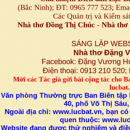
(Bắc Ninh); ĐT: 0965 777 523; E
Các Quản trị và Kiểm sá
Nhà thơ Đồng Thị Chúc
-
Nhà thơ 
SÁNG LẬP WEBS
Nhà thơ Đặng
Facebook: Đặng Vương H
Điện thoại: 0913 210 520
M
ời các Tác giả gửi bài
cộng tác
cho B
lucba
Văn phòng Thường trực Ban Biên tập L
40, phố Võ Thị Sáu,
Ngoài địa chỉ: www.lucbat.vn, bạn có
quen thuộc: www.luc
Website đang được thử nghiệm và điều