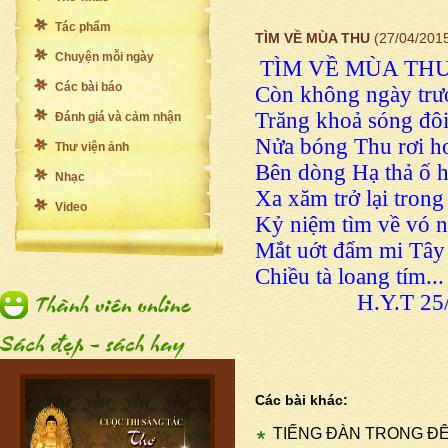
Tác phẩm
TÌM VỀ MÙA THU
(27/04/201
Chuyện mỗi ngày
TÌM VỀ MÙA TH
Các bài báo
Còn không ngày trư
Trăng khoả sóng đôi
Đánh giá và cảm nhận
Nửa bóng Thu rơi ho
Thư viện ảnh
Bên dòng Hạ thả ố 
Nhạc
Xa xăm trở lại tro
Video
Kỷ niệm tìm về vó 
Mắt uớt đẩm mi Tây 
Chiều tà loang tím...
H.Y.T 25/3/
Các bài khác:
TIẾNG ĐÀN TRONG Đ