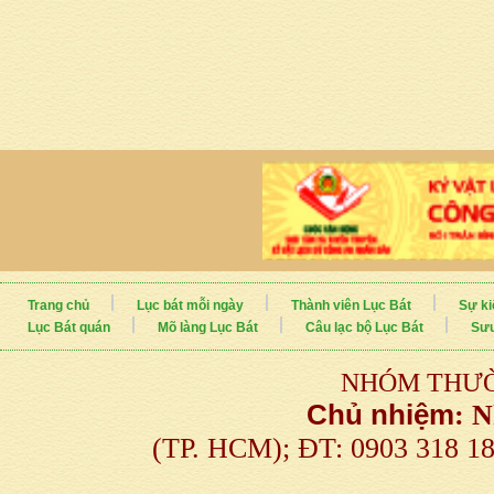
Trang chủ
Lục bát mỗi ngày
Thành viên Lục Bát
Sự ki
Lục Bát quán
Mõ làng Lục Bát
Câu lạc bộ Lục Bát
Sưu
NHÓM THƯỜ
Chủ nhiệm
:
N
(TP. HCM); ĐT: 0903 318 1