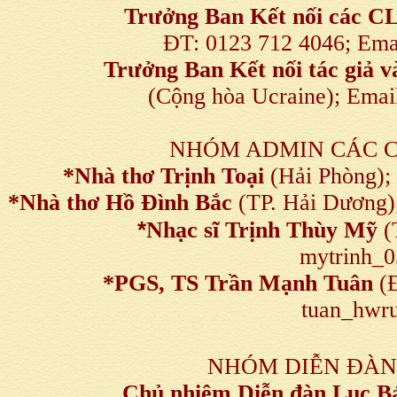
Trưởng Ban Kết nối
các C
ĐT: 0123 712 4046; Em
Trưởng Ban Kết nối tác giả
(Cộng hòa Ucraine); Ema
NHÓM ADMIN CÁC 
*Nhà thơ Trịnh Toại
(Hải Phòng);
*Nhà thơ Hồ Đình Bắc
(TP. Hải Dương)
*
Nhạc sĩ Trịnh Thùy Mỹ
(
mytrinh_
*
PGS, TS Trần Mạnh Tuân
(Đ
tuan_hwru
NHÓM DIỄN ĐÀN
Chủ nhiệm Diễn đàn Lục B