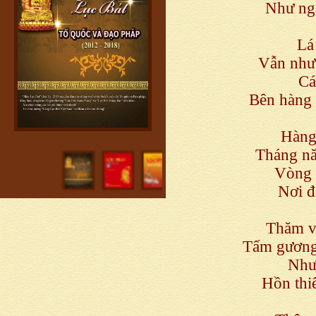
Như ngà
Lá
Vẫn như
Cá
Bên hàng 
Hàng
Tháng nă
Vòng 
Nơi đ
Thăm vư
Tấm gương 
Như 
Hồn thiê