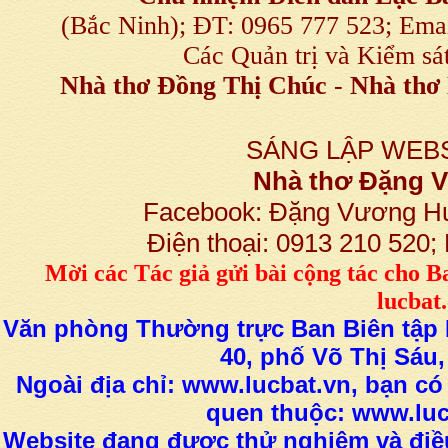
(Bắc Ninh); ĐT: 0965 777 523; E
Các Quản trị và Kiểm sá
Nhà thơ Đồng Thị Chúc
-
Nhà thơ 
SÁNG LẬP WEBS
Nhà thơ Đặng
Facebook: Đặng Vương H
Điện thoại: 0913 210 520
M
ời các Tác giả gửi bài
cộng tác
cho B
lucba
Văn phòng Thường trực Ban Biên tập L
40, phố Võ Thị Sáu,
Ngoài địa chỉ: www.lucbat.vn, bạn có
quen thuộc: www.luc
Website đang được thử nghiệm và điều