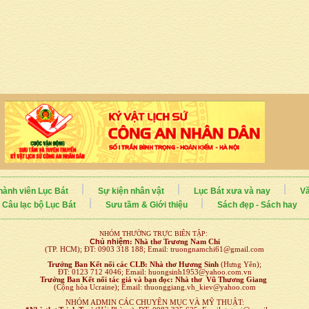
hành viên Lục Bát
Sự kiện nhân vật
Lục Bát xưa và nay
Vă
Câu lạc bộ Lục Bát
Sưu tầm & Giới thiệu
Sách đẹp - Sách hay
NHÓM THƯỜNG TRỰC BIÊN TẬP:
Chủ nhiệm
:
Nhà thơ Trương Nam Chi
(TP. HCM); ĐT: 0903 318 188; Email: truongnamchi61@gmail.com
Trưởng Ban Kết nối
các CLB:
Nhà thơ Hương Sinh
(Hưng Yên);
ĐT: 0123 712 4046; Email: huongsinh1953@yahoo.com.vn
Trưởng Ban Kết nối tác giả và bạn đọc: Nhà thơ Vũ Thương Giang
(Cộng hòa Ucraine); Email: thuonggiang.vh_kiev@yahoo.com
NHÓM ADMIN CÁC CHUYÊN MỤC VÀ MỸ THUẬT: