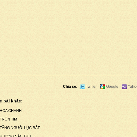
Chia sẻ:
Twitter
Google
Yaho
c bài khác:
HOA CHANH
TRỐN TÌM
TẶNG NGƯỜI LỤC BÁT
HƯƠNG SẮC THU