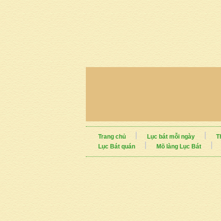
Trang chủ
Lục bát mỗi ngày
T
Lục Bát quán
Mõ làng Lục Bát