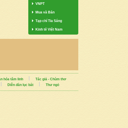
VNPT
Mua và Bán
Tạp chí Tia Sáng
Kinh tế Việt Nam
n hóa tâm linh
Tác giả - Chùm thơ
Diễn đàn lục bát
Thư ngỏ