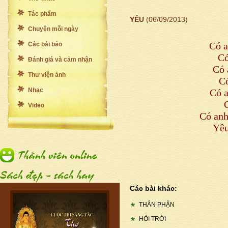
Tác phẩm
YÊU
(06/09/2013)
Chuyện mỗi ngày
Có a
Các bài báo
Có
Đánh giá và cảm nhận
Có 
Thư viện ảnh
Có
Nhạc
Có a
Video
Có anh
Yêu
Các bài khác:
THÂN PHẬN
HỎI TRỜI