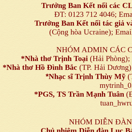
Trưởng Ban Kết nối
các C
ĐT: 0123 712 4046; Em
Trưởng Ban Kết nối tác giả
(Cộng hòa Ucraine); Ema
NHÓM ADMIN CÁC 
*Nhà thơ Trịnh Toại
(Hải Phòng);
*Nhà thơ Hồ Đình Bắc
(TP. Hải Dương)
*
Nhạc sĩ Trịnh Thùy Mỹ
(
mytrinh_
*
PGS, TS Trần Mạnh Tuân
(Đ
tuan_hwru
NHÓM DIỄN ĐÀN
Chủ nhiệm Diễn đàn Lục B