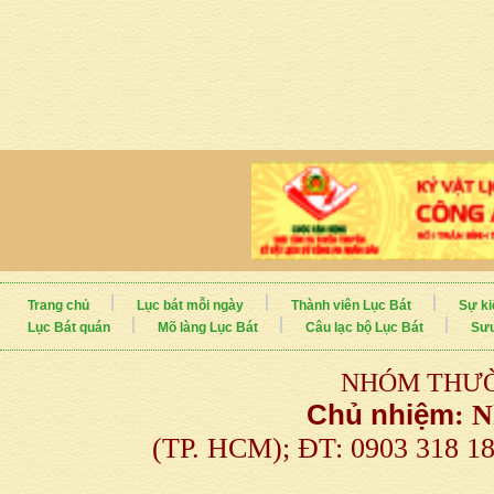
Trang chủ
Lục bát mỗi ngày
Thành viên Lục Bát
Sự ki
Lục Bát quán
Mõ làng Lục Bát
Câu lạc bộ Lục Bát
Sưu
NHÓM THƯỜ
Chủ nhiệm
:
N
(TP. HCM); ĐT: 0903 318 1