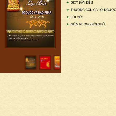
GIỌT ĐẦY ĐÊM
THƯƠNG CON CÁ LỘI NGƯỢ
LỜI MỜI
NIÊM PHONG NỖI NHỚ