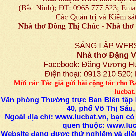
(Bắc Ninh); ĐT: 0965 777 523; E
Các Quản trị và Kiểm sá
Nhà thơ Đồng Thị Chúc
-
Nhà thơ 
SÁNG LẬP WEBS
Nhà thơ Đặng
Facebook: Đặng Vương H
Điện thoại: 0913 210 520
M
ời các Tác giả gửi bài
cộng tác
cho B
lucba
Văn phòng Thường trực Ban Biên tập L
40, phố Võ Thị Sáu,
Ngoài địa chỉ: www.lucbat.vn, bạn có
quen thuộc: www.luc
Website đang được thử nghiệm và điều