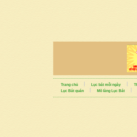
Trang chủ
Lục bát mỗi ngày
T
Lục Bát quán
Mõ làng Lục Bát