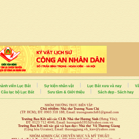
hành viên Lục Bát
Sự kiện nhân vật
Lục Bát xưa và nay
Vă
Câu lạc bộ Lục Bát
Sưu tầm & Giới thiệu
Sách đẹp - Sách hay
NHÓM THƯỜNG TRỰC BIÊN TẬP:
Chủ nhiệm
:
Nhà thơ Trương Nam Chi
(TP. HCM); ĐT: 0903 318 188; Email: truongnamchi61@gmail.com
Trưởng Ban Kết nối
các CLB:
Nhà thơ Hương Sinh
(Hưng Yên);
ĐT: 0123 712 4046; Email: huongsinh1953@yahoo.com.vn
Trưởng Ban Kết nối tác giả và bạn đọc: Nhà thơ Vũ Thương Giang
(Cộng hòa Ucraine); Email: thuonggiang.vh_kiev@yahoo.com
NHÓM ADMIN CÁC CHUYÊN MỤC VÀ MỸ THUẬT: