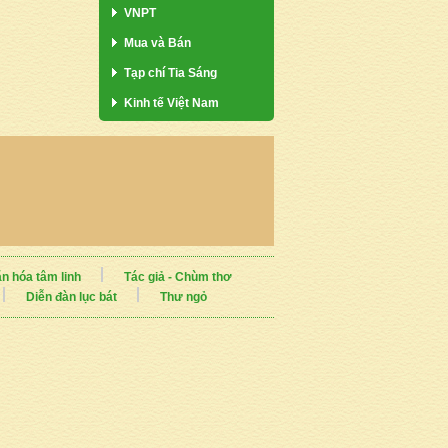
VNPT
Mua và Bán
Tạp chí Tia Sáng
Kinh tế Việt Nam
n hóa tâm linh
Tác giả - Chùm thơ
Diễn đàn lục bát
Thư ngỏ