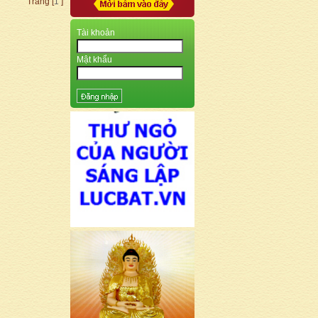
Trang [
1
]
Tài khoản
Mật khẩu