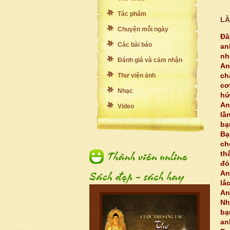
Tác phẩm
LẦ
Chuyện mỗi ngày
Đâ
Các bài báo
an
nh
Đánh giá và cảm nhận
An
ch
Thư viện ảnh
cơ
Nhạc
hứ
An
Video
lầ
bạ
Bạ
ch
th
đỏ
An
lắ
An
Nh
bạ
an