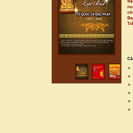
Bạ
nụ
ch
Bạ
Tr
Cá