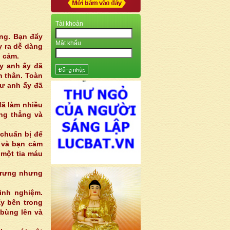
Tài khoản
ứng. Bạn đẩy
Mật khẩu
y ra dễ dàng
g cảm.
y anh ấy đã
n thân. Toàn
hư anh
ấy đã
đã làm nhiều
ăng thẳng và
chuẩn bị để
. và bạn cảm
 một tia máu
 rưng nhưng
inh nghiệm.
ấy bên trong
 bùng lên và