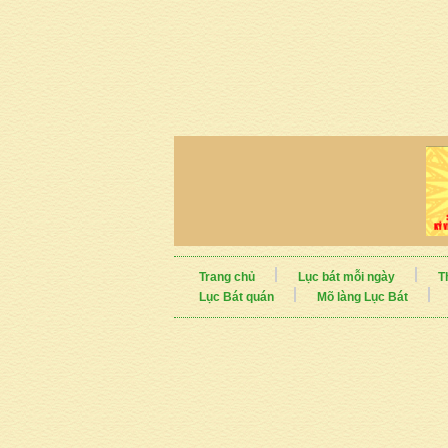
Trang chủ
Lục bát mỗi ngày
T
Lục Bát quán
Mõ làng Lục Bát