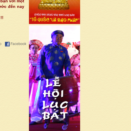
 bạn với một
rước đến nay
!!
o
Facebook