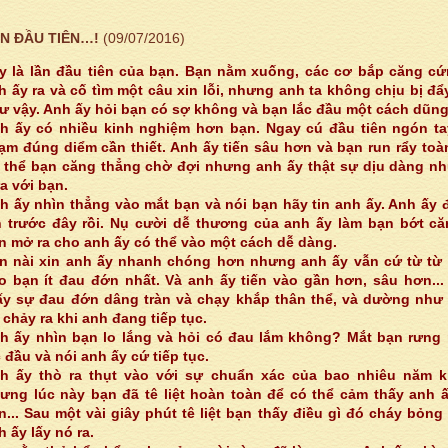
N ĐẦU TIÊN…!
(09/07/2016)
y là lần đầu tiên của bạn. Bạn nằm xuống, các cơ bắp căng c
h ấy ra và cố tìm một câu xin lỗi, nhưng anh ta không chịu bị đẩ
ư vậy. Anh ấy hỏi bạn có sợ không và bạn lắc đầu một cách dũn
h ấy có nhiều kinh nghiệm hơn bạn. Ngay cú đầu tiên ngón ta
ạm đúng diểm cần thiết. Anh ấy tiến sâu hơn và bạn run rẩy toà
 thể bạn căng thẳng chờ đợi nhưng anh ấy thật sự dịu dàng n
a với bạn.
h ấy nhìn thẳng vào mắt bạn và nói bạn hãy tin anh ấy. Anh ấy 
n trước đây rồi. Nụ cười dễ thương của anh ấy làm bạn bớt c
n mở ra cho anh ấy có thể vào một cách dễ dàng.
n nài xin anh ấy nhanh chóng hơn nhưng anh ấy vẫn cứ từ từ 
o bạn ít đau đớn nhất. Và anh ấy tiến vào gần hơn, sâu hơn..
ấy sự đau đớn dâng tràn và chạy khắp thân thể, và dường như
 chảy ra khi anh đang tiếp tục.
h ấy nhìn bạn lo lắng và hỏi có đau lắm không? Mắt bạn rưng
c đầu và nói anh ấy cứ tiếp tục.
h ấy thò ra thụt vào với sự chuẩn xác của bao nhiêu năm k
ưng lúc này bạn đã tê liệt hoàn toàn để có thể cảm thấy anh 
n... Sau một vài giây phút tê liệt bạn thấy điều gì đó cháy bỏng
h ấy lấy nó ra.