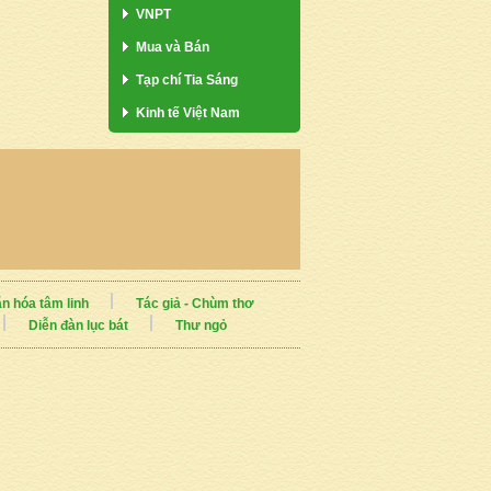
VNPT
Mua và Bán
Tạp chí Tia Sáng
Kinh tế Việt Nam
n hóa tâm linh
Tác giả - Chùm thơ
Diễn đàn lục bát
Thư ngỏ