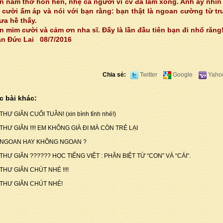
n nằm thở hổn hển, nhẹ cả người vì cv đã làm xong. Anh ấy nhìn
 cười ấm áp và nói với bạn rằng: bạn thật là ngoan cường từ t
ưa hề thấy.
n mỉm cười và cảm ơn nha sĩ. Đấy là lần đầu tiên bạn đi nhổ răng!
ần Đức Lai
08/7/2016
Chia sẻ:
Twitter
Google
Yaho
c bài khác:
THƯ GIÃN CUỐI TUẦN! (xin bình tỉnh nhé!)
THƯ GIÃN !!!! EM KHÔNG GIÀ ĐI MÀ CÒN TRẺ LẠI
NGOAN HAY KHÔNG NGOAN ?
THƯ GIÃN ?????? HỌC TIẾNG VIỆT : PHÂN BIỆT TỪ “CON” VÀ “CÁI”.
THƯ GIÃN CHÚT NHÉ !!!!
THƯ GIÃN CHÚT NHÉ!