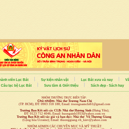
hành viên Lục Bát
Sự kiện nhân vật
Lục Bát xưa và nay
Vă
Câu lạc bộ Lục Bát
Sưu tầm & Giới thiệu
Sách đẹp - Sách hay
NHÓM THƯỜNG TRỰC BIÊN TẬP:
Chủ nhiệm
:
Nhà thơ Trương Nam Chi
(TP. HCM); ĐT: 0903 318 188; Email: truongnamchi61@gmail.com
Trưởng Ban Kết nối
các CLB:
Nhà thơ Hương Sinh
(Hưng Yên);
ĐT: 0123 712 4046; Email: huongsinh1953@yahoo.com.vn
Trưởng Ban Kết nối tác giả và bạn đọc: Nhà thơ Vũ Thương Giang
(Cộng hòa Ucraine); Email: thuonggiang.vh_kiev@yahoo.com
NHÓM ADMIN CÁC CHUYÊN MỤC VÀ MỸ THUẬT: