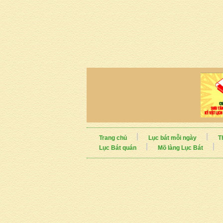
Trang chủ
Lục bát mỗi ngày
T
Lục Bát quán
Mõ làng Lục Bát