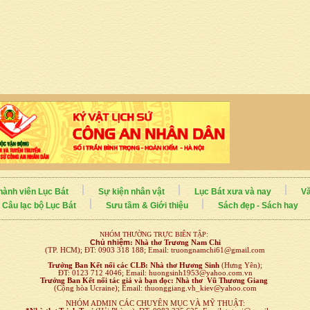
hành viên Lục Bát
Sự kiện nhân vật
Lục Bát xưa và nay
Vă
Câu lạc bộ Lục Bát
Sưu tầm & Giới thiệu
Sách đẹp - Sách hay
NHÓM THƯỜNG TRỰC BIÊN TẬP:
Chủ nhiệm
:
Nhà thơ Trương Nam Chi
(TP. HCM); ĐT: 0903 318 188; Email: truongnamchi61@gmail.com
Trưởng Ban Kết nối
các CLB:
Nhà thơ Hương Sinh
(Hưng Yên);
ĐT: 0123 712 4046; Email: huongsinh1953@yahoo.com.vn
Trưởng Ban Kết nối tác giả và bạn đọc: Nhà thơ Vũ Thương Giang
(Cộng hòa Ucraine); Email: thuonggiang.vh_kiev@yahoo.com
NHÓM ADMIN CÁC CHUYÊN MỤC VÀ MỸ THUẬT: