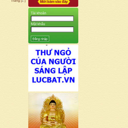
Trang [
1
]
Tài khoản
Mật khẩu