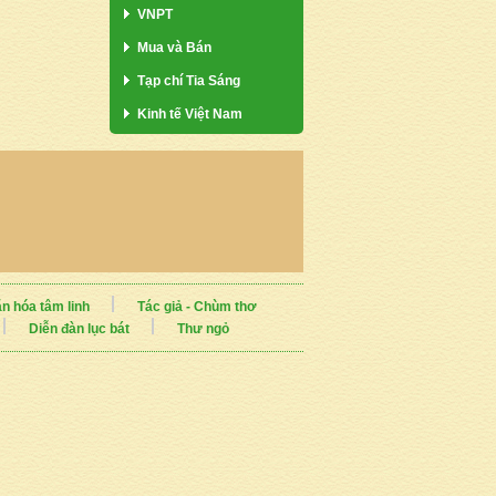
VNPT
Mua và Bán
Tạp chí Tia Sáng
Kinh tế Việt Nam
n hóa tâm linh
Tác giả - Chùm thơ
Diễn đàn lục bát
Thư ngỏ