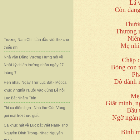
Lá 
Còn đang 
Thươn
Thương m
Niềm
Trương Nam Chi: Lần đầu viết thơ cho
Mẹ nhìn
thiếu nhi
Nhà văn Đặng Vương Hưng nói về
Chập c
Nhật ký chiến trường nhân ngày 27
Bóng con 
tháng 7
Phả
Dỗ dành 
Hẹn nhau Ngày Thơ Lục Bát - Một ca
khúc ý nghĩa ra đời vào đúng Lễ hội
Mẹ 
Lục Bát Nhâm Thìn
Giật mình, n
Thi ca điểm hẹn : Nhà thơ Cúc Vàng
Bầu 
gọi mặt trời thức giấc
Ngỡ ngàng
Ca khúc hát về Lục bát Việt Nam- Thơ
Bình m
Nguyễn Đình Trọng- Nhạc Nguyễn