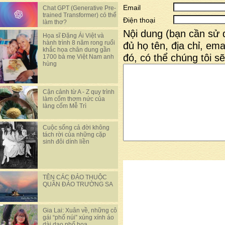
Email
Chat GPT (Generative Pre-
trained Transformer) có thể
Điện thoại
làm thơ?
Nội dung (bạn cần sử 
Họa sĩ Đặng Ái Việt và
hành trình 8 năm rong ruổi
đủ họ tên, địa chỉ, emai
khắc họa chân dung gần
đó, có thể chúng tôi sẽ
1700 bà mẹ Việt Nam anh
hùng
Cận cảnh từ A - Z quy trình
làm cốm thơm nức của
làng cốm Mễ Trì
Cuộc sống cả đời không
tách rời của những cặp
sinh đôi dính liền
TÊN CÁC ĐẢO THUỘC
QUẦN ĐẢO TRƯỜNG SA
Gia Lai: Xuân về, những cô
gái “phố núi” xúng xính áo
dài dạo phố hoa