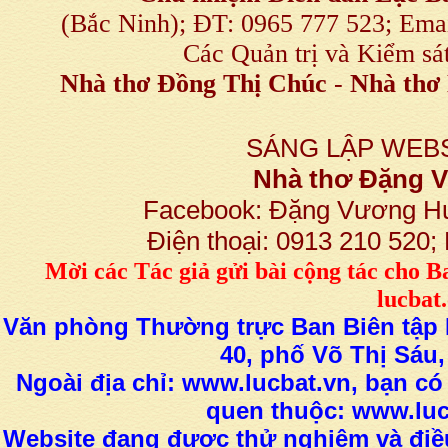
(Bắc Ninh); ĐT: 0965 777 523; E
Các Quản trị và Kiểm sá
Nhà thơ Đồng Thị Chúc
-
Nhà thơ 
SÁNG LẬP WEBS
Nhà thơ Đặng
Facebook: Đặng Vương H
Điện thoại: 0913 210 520
M
ời các Tác giả gửi bài
cộng tác
cho B
lucba
Văn phòng Thường trực Ban Biên tập L
40, phố Võ Thị Sáu,
Ngoài địa chỉ: www.lucbat.vn, bạn có
quen thuộc: www.luc
Website đang được thử nghiệm và điều