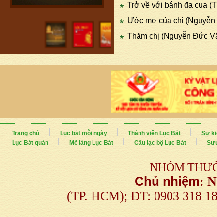
Trở về với bánh đa cua (
Ước mơ của chị (Nguyễn
Thăm chị (Nguyễn Đức V
Trang chủ
Lục bát mỗi ngày
Thành viên Lục Bát
Sự ki
Lục Bát quán
Mõ làng Lục Bát
Câu lạc bộ Lục Bát
Sưu
NHÓM THƯỜ
Chủ nhiệm
:
N
(TP. HCM); ĐT: 0903 318 1