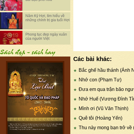
Năm Kỷ Hợi, tìm hiểu về
những chính trị gia tuổi Hợi
Phong tục đẹp ngày xuân
của người Việt
Các bài khác:
Bắc ghế hầu thánh (Ánh 
Nhớ con (Phạm Tự)
Đưa em qua trận bão ngư
Nhớ Huế (Vương Đình Tỉ
Mình ơi (Vũ Văn Thịnh)
Quê tôi (Hoàng Yến)
Thu này mong bạn trở về