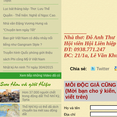
Thịnh
Lục bát tháng bảy- Thơ: Lưu Thế
Quyền - Thể hiện: Nghệ sĩ Ngọc Cao.
Nhà văn Đặng Vương Hưng và
"Chuyện tem ngày Tết"
________
Nhà thơ: Đỗ Anh Thư
Bao giờ Việt Nam có điệu nhảy nổi
Hội viên Hội Liên hi
tiếng như Gangnam Style ?
ĐT: 0938.771.247
Truyền hình Quốc phòng giới thiệu
ĐC: 21/1a, Lê Văn Kh
sách Phi công Mỹ ở Việt Nam
Nhật ký An ninh TV ngày 30/4/2015
Chia sẻ:
Twitter
Xem tiếp những Video đã có
MỖI ĐỘC GIẢ CŨNG
(Mời bạn cho ý kiến,
Hơn 37.000 người chết
viết trên)
trong động đất Thổ Nhĩ Kỳ,
Syria
Thổ Nhĩ Kỳ có thể đã dịch
Họ và tên
chuyển ba mét sau động
đất
Địa chỉ