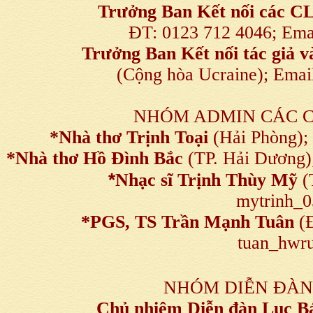
Trưởng Ban Kết nối
các C
ĐT: 0123 712 4046; Em
Trưởng Ban Kết nối tác giả
(Cộng hòa Ucraine); Ema
NHÓM ADMIN CÁC 
*Nhà thơ Trịnh Toại
(Hải Phòng);
*Nhà thơ Hồ Đình Bắc
(TP. Hải Dương)
*
Nhạc sĩ Trịnh Thùy Mỹ
(
mytrinh_
*
PGS, TS Trần Mạnh Tuân
(Đ
tuan_hwru
NHÓM DIỄN ĐÀN
Chủ nhiệm Diễn đàn Lục B