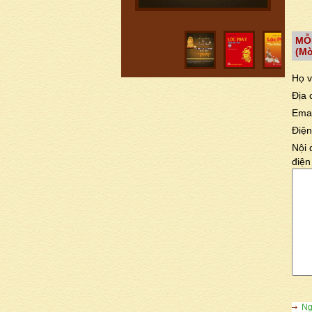
MỖ
(Mờ
Họ v
Địa 
Emai
Điện
Nội 
điện
Ngu