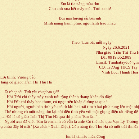
Em là tia nắng mùa thu
Cho anh xua hết mây mù...Trời xanh!
Bốn mùa hương sắc bên anh
Mình mang hạnh phúc ngọt lành trao nhau
heo "Lục bát mỗi ngày"
Ngày 26.6.2021
Nhà giáo: Trần Thị Thu 
ĐT: 0919.652.989
Email: Tranhataydo@gma
CQ: Trường THCS Tây 
Vĩnh Lộc, Thanh Hóa
 bình: Vương bảo
 tặng cô giáo: Trần Thị Thu Hà
Ta cứ tự hỏi: Tình yêu có tự bao giờ?
-
Hỏi Trời chỉ thấy mây xanh trải rộng thênh thang khắp đó đây!
- Hỏi Đất chỉ thấy hoa thơm, cỏ ngọt trên khắp đường ta qua!
- Hỏi người, người bảo tình yêu có từ khi hai trái tim ở hai phía rung lên một nh
Thế nhưng có một nàng thơ lại nói đến tình yêu với một giọng điệu rất riêng để
 ta. Đó là cô giáo Trần Thị Thu Hà qua thi phẩm "Em là..."
Người xưa đã viết "Em là em, anh cứ vẫn là anh/ Có thể nào qua Vạn Lý Trường
rụ chứa đầy bí mật" (Xa cách - Xuân Diệu). Còn nàng thơ Thu Hà có một trái tim đa 
:
Em là tấm áo mùa đông