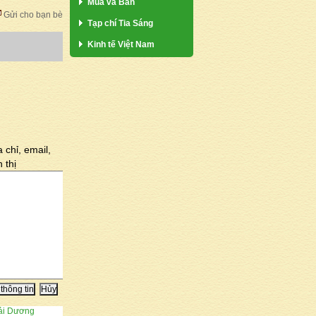
Mua và Bán
Gửi cho bạn bè
Tạp chí Tia Sáng
Kinh tế Việt Nam
 chỉ, email,
 thị
Hải Dương