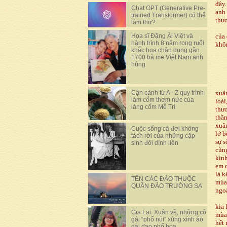
đây.
Chat GPT (Generative Pre-
anh 
trained Transformer) có thể
thươ
làm thơ?
Họa sĩ Đặng Ái Việt và
của 
hành trình 8 năm rong ruổi
khôn
khắc họa chân dung gần
1700 bà mẹ Việt Nam anh
hùng
Cận cảnh từ A - Z quy trình
xuân
làm cốm thơm nức của
loài
làng cốm Mễ Trì
thư
thầm
xuâ
Cuộc sống cả đời không
lở b
tách rời của những cặp
sự s
sinh đôi dính liền
cũng
kinh
em d
là k
TÊN CÁC ĐẢO THUỘC
mùa 
QUẦN ĐẢO TRƯỜNG SA
ngoà
kia 
Gia Lai: Xuân về, những cô
mùa 
gái “phố núi” xúng xính áo
hết 
dài dạo phố hoa