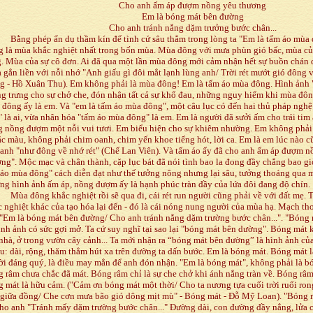
Cho anh ấm áp đượm nồng yêu thương
Em là bóng mát bên đường
Cho anh tránh nắng dặm trưởng bước chân...
Bằng phép ẩn dụ thầm kín để tình cứ sâu thẳm trong lòng ta "Em là tấm áo mùa
g là mùa khắc nghiệt nhất trong bốn mùa. Mùa đông với mưa phùn gió bấc, mùa củ
. Mùa của sự cô đơn. Ai đã qua một lần mùa đông mới cảm nhận hết sự buồn chán 
gắn liền với nỗi nhớ "Anh giấu gì đôi mắt lạnh lùng anh/ Trời rét mướt gió đông 
g - Hồ Xuân Thu). Em không phải là mùa đông! Em là tấm áo mùa đông. Hình ảnh 
g trưng cho sự chở che, đón nhận tất cả sự khổ đau, những nguy hiểm khi mùa đô
đông ấy là em. Và "em là tấm áo mùa đông", một câu lục có đến hai thủ pháp nghệ 
 là ai, vừa nhân hóa "tấm áo mùa đông" là em. Em là người đã sưởi ấm cho trái tim
g nồng đượm một nỗi vui tươi. Em biểu hiện cho sự khiêm nhường. Em không phải 
ắc màu, không phải chim oanh, chim yến khoe tiếng hót, lời ca. Em là em lúc nào 
anh "như đông về nhớ rét" (Chế Lan Viên). Và tấm áo ấy đã cho anh ấm áp đượm n
ng". Mộc mạc và chân thành, cặp lục bát đã nói tình bao la đong đầy chẳng bao gi
áo mùa đông" cách diễn đạt như thế tưởng nông nhưng lại sâu, tưởng thoáng qua mà
g hình ảnh ấm áp, nồng đượm ấy là hạnh phúc tràn đầy của lứa đôi đang độ chín.
Mùa đông khắc nghiệt rồi sẽ qua đi, cái rét run người cũng phải về với đất mẹ.
 nghiệt khác của tạo hóa lại đến - đó là cái nóng nung người của mùa hạ. Mạch thơ
 "Em là bóng mát bên đường/ Cho anh tránh nắng dặm trường bước chân...". "Bóng
ình ảnh có sức gợi mở. Ta cứ suy nghĩ tại sao lại "bóng mát bên dường". Bóng mát 
nhà, ở trong vườn cây cảnh... Ta mới nhận ra “bóng mát bên đường” là hình ảnh củ
u: dài, rộng, thăm thẳm hút xa trên đường ta dấn bước. Em là bóng mát. Bóng mát l
i đáng quý, là điều may mắn để anh đón nhận. "Em là bóng mát", không phải là bó
 râm chưa chắc đã mát. Bóng râm chỉ là sự che chở khi ánh nắng tràn về. Bóng râm
 mát là hữu cảm. ("Cảm ơn bóng mát một thời/ Cho ta nương tựa cuối trời ruổi ro
 giữa đồng/ Che cơn mưa bão gió dông mịt mù" - Bóng mát - Đỗ Mỹ Loan). "Bóng 
ho anh "Tránh mấy dặm trường bước chân..." Đường dài, con đường đầy nắng, lửa c