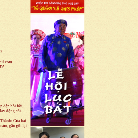
Hà
il.com
Đô,
ịp đập bồi hồi,
 lay động cõi
 Thành/ Của hai
cảm, gần gũi lại