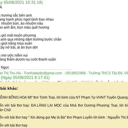
y 05/08/2021 10:31:18)
À
à hương sắc bên anh
ang hạnh phúc ngọt lành trao nhau
 nhuộm bùn, áo nhuộm nâu
ho anh ấm, trọn màu quê hương
à gió mát muôn phương
 anh qua những dặm trường bước chân
à giọt nắng mùa xuân
ây nở trái, ái ân trọn đời
à mơ ước niềm vui
dàng thắm đượm nụ cười thanh xuân
 Ngọc
n Thị Thu Hà - Tranhataydo@gmai.com - 0919652989 - Trường THCS Tây Đô, Vĩ
(Ngày 05/08/2021 8:17:41)
a
à chân thành cảm ơn tác giả Vương Bảo với những lời bình rất sâu sắc, chân thự
 yêu thương dành cho bài thơ "Em là..." của Thu Hà! Bài thơ là cảm xúc rất thật từ t
bài khác:
đời thường của Thu Hà và bài bình của tác giả Vương Bảo đã đã chắp thêm đôi c
Hà đến được với đông đảo bạn đọc!
BỀNH BỒNG HOẠ MI" thơ Trịnh Toại, lời bình của NT Phạm Tự VHNT Tuyên Quang
yễn xuân Ngọc - NgocNx1939@gmail.com - 0377225720 - Hiệp sơn kinh Môn,
y 05/08/2021 0:23:03)
ến với bài thơ hay: ĐA LÀNG LẠI MỌC của Nhà thơ Dương Phượng Toại, lời 
À
ăn Chữ
ến với bài thơ hay " Xin đừng gọi Mẹ là Bà" thơ Phạm Luyến lời bình : Nguyễn Thị 
à hương sắc bên anh
ang hạnh phúc ngọt lành trao nhau
ến với bài thơ hay
 nhuộm bùn, áo nhuộm nâu