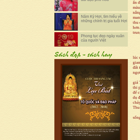
ẩn d
màu 
nắng
Năm Kỷ Hợi, tìm hiểu về
mang
những chính trị gia tuổi Hợi
thu 
hơn.
trun
Phong tục đẹp ngày xuân
của người Việt
lúc 
gian
đất 
ngọt
giả 
thi 
để c
dụ đ
chảy
Thu
sốn
Hả