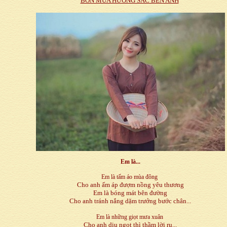
BỐN MÙA HƯƠNG SẮC BÊN ANH
Em là...
Em là tấm áo mùa đông
Cho anh ấm áp đượm nồng yêu thương
Em là bóng mát bên đường
Cho anh tránh nắng dặm trưởng bước chân...
Em là những giọt mưa xuân
Cho anh dịu ngọt thì thầm lời ru...