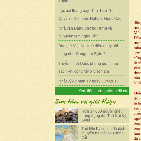
Thịnh
Lục bát tháng bảy- Thơ: Lưu Thế
Quyền - Thể hiện: Nghệ sĩ Ngọc Cao.
đôn
rụng
Nhà văn Đặng Vương Hưng và
Mùa 
"Chuyện tem ngày Tết"
Đôn
tượn
Bao giờ Việt Nam có điệu nhảy nổi
mùa 
"em"
tiếng như Gangnam Style ?
cũn
rỡ s
Truyền hình Quốc phòng giới thiệu
yêu 
sách Phi công Mỹ ở Việt Nam
thươ
tấm 
Nhật ký An ninh TV ngày 30/4/2015
Nhữn
Xem tiếp những Video đã có
khắc
trôi
là h
sân 
Hơn 37.000 người chết
chiề
trong động đất Thổ Nhĩ Kỳ,
ngườ
Syria
bóng
bóng
Thổ Nhĩ Kỳ có thể đã dịch
chuyển ba mét sau động
hạn
đất
đã c