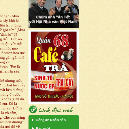
 đông" - Mùa
a cây khô lá
đến lạnh lùng.
về gọi cửa" (Mùa
"tấm áo" đã
ng đến. Tấm áo
thuật: vừa nói
 anh lúc nào
là vườn hoa rực
cũng gần gũi nhớ
ồng yêu
ờ cạn. "Em là
 lại lặn sâu.
 Thế nhưng một
 lục bát lại chảy
 mát bên đường"
không ở trước
a không gian đa
à em. Đó là
ng râm. Bởi lẽ
 là vô cảm,
ng/ Che cơn nắng
Công an Nhân dân
mát bên đường"
ủa trời đổ về
Báo mới