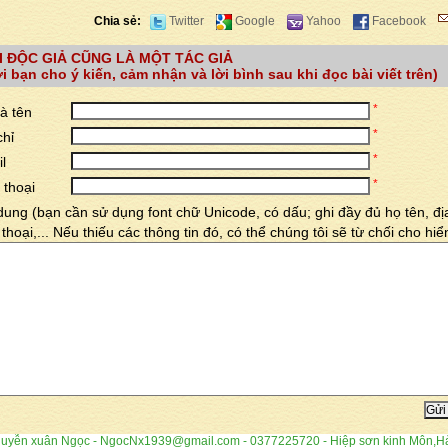
Chia sẻ:
Twitter
Google
Yahoo
Facebook
I ĐỘC GIẢ CŨNG LÀ MỘT TÁC GIẢ
i bạn cho ý kiến, cảm nhận và lời bình sau khi đọc bài viết trên)
*
à tên
*
chỉ
*
l
*
 thoại
dung (bạn cần sử dụng font chữ Unicode, có dấu; ghi đầy đủ họ tên, địa
 thoại,... Nếu thiếu các thông tin đó, có thể chúng tôi sẽ từ chối cho hiển
yễn xuân Ngọc - NgocNx1939@gmail.com - 0377225720 - Hiệp sơn kinh Môn,