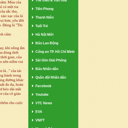
Thể thao & Văn hóa
 năm. Mùa của
ỉ có một tia
Tiền Phong
của sắc thu,
 xào xạc của lá
Thanh Niên
vui hơn, yêu đời
p. Đúng là "Thi
Tuổi Trẻ
ình cảm:
Hà Nội Mới
Báo Lao Động
gay, khi nồng ấm
Công an TP. Hồ Chí Minh
ủa dòng thời
 thời gian, của
Sài Gòn Giải Phóng
ạo nên niềm vui
Báo Nhân dân
 là..." của tác
ong hành trong
Quân đội Nhân dân
hặng đường khác
uật ẩn dụ, hoán
Facebook
cứ kéo dài mãi
hơ của cô giáo
Youtube
 thêm cho cuộc
VTC News
EVA
VNPT