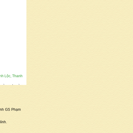
nh Lộc, Thanh
c và ngọt ngào
rái tim, từ cuộc
ánh cho thơ của
Hải Dương
bình GS Phạm
Bình.