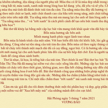
ụ khiêm nhường, dịu dàng của người phụ nữ. Mùa thu có lẽ là mùa đẹp nhất trong
vàng bất từ, màu xanh, xanh mãi trong lòng bao kẻ đang yêu, đã yêu và sẽ yêu. Ch
 mùa thu mà tình đã đánh thức trái tim đa cảm. Tia nắng mùa thu đầy đủ hương vị 
 theo một chút se lạnh, một chút thanh cao của bầu trời trong sáng, một chút tiếng
cuộn tròn trên mặt đất. Tia nắng mùa thu mà em mang lại cho anh sẽ làm lòng anh 
 "Tia nắng mùa thu..." và "trời xanh" là cách phối cảnh để tạo nên bức tranh thu đẹ
g hữu họa"!
Bài thơ đã khép lại bằng một cặp lục bát vừa mang tính khải quát vừa dãi bày t
Bốn mùa hương sắc bên anh
Mình mang hạnh phúc ngọt lành trao nhau
Bốn mùa là hành trình của một năm. Với bao biến đổi khi thì khốc liệt, lúc gắt 
dịu dàng. Cũng như sự rộn ràng của trái tim đa cảm. Bốn mùa cứ theo ngày tháng c
 bất tử chảy trôi thành một mạch dài đủ cả cay đắng, ngọt bùi. Có là hương sắc của
trời mới mang lại cho anh hạnh phúc lứa đôi của sự hồi hộp đợi chờ. Em là người t
 lành để cùng nhau sánh bước.
Thơ là nhạc, là họa, là tiếng hát của trái tim. Thơ chính là em! Bài thơ lục bát "Em
Trần Thị Thu Hà đã mang lại niềm vui cho cuộc sống lứa đôi. Những cặp lục bát s
phẩm cứ chảy trôi theo thời gian, không gian, neo đậu hết chặng đường này đến c
uối cùng thăng hoa ở nơi bến đỗ. Bài thơ thành công qua những biện pháp nghệ th
ã xuyên thấm vào lòng độc giả sâu sắc. Những dấu ba chấm (chấm lửng) như tình 
 mãi trong trái tim ta. Chỉ một dấu chấm than "trời xanh!" mà xanh mãi trong bài t
 Hà
Cảm ơn tác giả đã cho tôi được thưởng thức một thi phẩm hay và đẹp, góp phần
g một niềm vui để "Xua hết mây mù” của những mảnh đời còn cực khổ.
i Phòng ngày 5 tháng 7 năm 2021
VƯƠNG BẢO