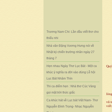
Trương Nam Chi: Lần đầu viết thơ cho
T
thiếu nhi
Nhà văn Đặng Vương Hưng nói về
Nhật ký chiến trường nhân ngày 27
tháng 7
Lời
Hẹn nhau Ngày Thơ Lục Bát - Một ca
Quý
khúc ý nghĩa ra đời vào đúng Lễ hội
Lục Bát Nhâm Thìn
Thi ca điểm hẹn : Nhà thơ Cúc Vàng
gọi mặt trời thức giấc
lòng
Ca khúc hát về Lục bát Việt Nam- Thơ
vũ t
viết
Nguyễn Đình Trọng- Nhạc Nguyễn