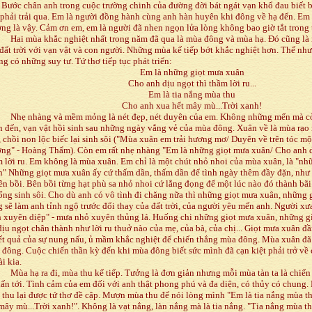
 Bước chân anh trong cuộc trường chinh của đường đời bát ngát vạn khổ đau biết 
phải trải qua. Em là người đồng hành cùng anh hàn huyên khi đông về hạ đến. Em
ng là vậy. Cảm ơn em, em là người đã nhen ngọn lửa lòng không bao giờ tắt trong t
Hai mùa khắc nghiệt nhất trong năm đã qua là mùa đông và mùa hạ. Đó cũng là
đất trời với vạn vật và con người. Những mùa kế tiếp bớt khắc nghiệt hơn. Thế n
g có những suy tư. Tứ thơ tiếp tục phát triển:
Em là những giọt mưa xuân
Cho anh dịu ngọt thì thầm lời ru...
Em là tia nắng mùa thu
Cho anh xua hết mây mù...Trời xanh!
Nhẹ nhàng và mềm mỏng là nét đẹp, nét duyên của em. Không những mến mà cò
 đến, vạn vật hồi sinh sau những ngày vắng vẻ của mùa đông. Xuân về là mùa rạo
, chồi non lộc biếc lại sinh sôi ("Mùa xuân em trải hương mơ/ Duyên về trên tóc m
ơng" - Hoàng Thẩm). Còn em rất nhẹ nhàng "Em là những giọt mưa xuân/ Cho anh d
 lời ru. Em không là mùa xuân. Em chỉ là một chút nhỏ nhoi của mùa xuân, là "nh
n" Những giọt mưa xuân ấy cứ thấm dần, thấm dần để tình ngày thêm đầy đặn, như
ên bồi. Bên bồi từng hạt phù sa nhỏ nhoi cứ lắng đọng để một lúc nào đó thành bã
ống sinh sôi. Cho dù anh có vô tình đi chăng nữa thì những giọt mưa xuân, những 
 sẽ làm anh tỉnh ngộ trước đổi thay của đất trời, của người yêu mến anh. Người xưa
 xuyên diệp" - mưa nhỏ xuyên thủng lá. Huống chi những giọt mưa xuân, những gi
ịu ngọt chân thành như lời ru thuở nào của mẹ, của bà, của chị... Giọt mưa xuân đ
ết quả của sự nung nấu, ủ mầm khắc nghiệt để chiến thắng mùa đông. Mùa xuân đã
đông. Cuộc chiến thần kỳ đến khi mùa đông biết sức mình đã cạn kiệt phải trở về 
i kia.
Mùa hạ ra đi, mùa thu kế tiếp. Tưởng là đơn giản nhưng mỗi mùa tàn ta là chiế
lấn tới. Tình cảm của em đối với anh thật phong phú và đa diện, có thủy có chung.
thu lại được tứ thơ đề cập. Mượn mùa thu để nói lòng mình "Em là tia nắng mùa t
mây mù...Trời xanh!". Không là vạt nắng, làn nắng mà là tia nắng. "Tia nắng mùa th