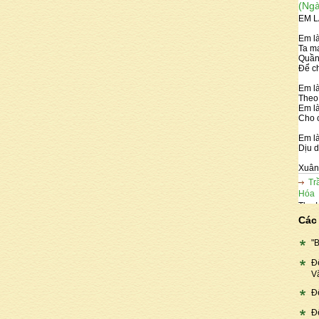
(Ngà
EM L
Em l
Ta m
Quần
Để c
Em l
Theo
Em l
Cho c
Em l
Dịu 
Xuân
Trầ
Hó
Thu H
ấm áp
Các 
sống 
Thu 
"
Ngu
(Ngà
Đ
EM L
V
Đ
Em l
Ta m
Đ
Quần