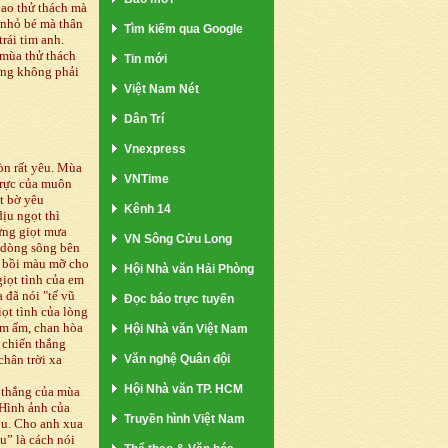
bao thử thách mà
 nhỏ bé mà thân
Tìm kiếm qua Google
rái tim anh.
 mùa thử thách
Tin mới
hưng không phải
Việt Nam Nét
Dân Trí
Vnexpress
n rất yêu. Mùa
VNTime
 rực của muôn
ột bờ yêu
Kênh 14
ịu ngọt thì
ững giọt mưa
VN Sông Cửu Long
 dòng sông bên
i bồi màu mỡ cho
Hội Nhà văn Hải Phòng
giọt tình của em
 đã nói "tế vũ
Đọc báo trực tuyến
ọt tình của lòng
ầm ấm, chan hòa
Hội Nhà văn Việt Nam
 chiến thắng
Văn nghệ Quân đội
chân trời xa
Hội Nhà văn TP. HCM
n thắng của mùa
 Hình ảnh của
Truyền hình Việt Nam
hu. Cho anh xua
u” là cách nói