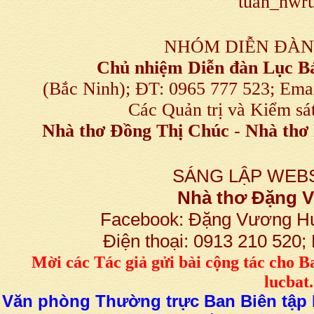
tuan_hwru
NHÓM DIỄN ĐÀN
Chủ nhiệm Diễn đàn Lục B
(Bắc Ninh); ĐT: 0965 777 523; E
Các Quản trị và Kiểm sá
Nhà thơ Đồng Thị Chúc
-
Nhà thơ 
SÁNG LẬP WEBS
Nhà thơ Đặng
Facebook: Đặng Vương H
Điện thoại: 0913 210 520
M
ời các Tác giả gửi bài
cộng tác
cho B
lucba
Văn phòng Thường trực Ban Biên tập L