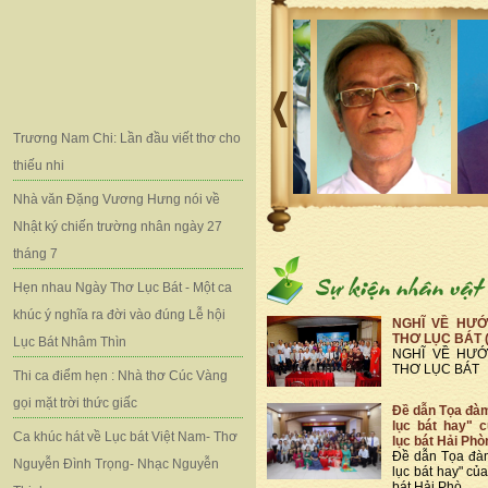
Trương Nam Chi: Lần đầu viết thơ cho
thiếu nhi
Nhà văn Đặng Vương Hưng nói về
Nhật ký chiến trường nhân ngày 27
tháng 7
Hẹn nhau Ngày Thơ Lục Bát - Một ca
khúc ý nghĩa ra đời vào đúng Lễ hội
NGHĨ VỀ HƯỚ
THƠ LỤC BÁT 
Lục Bát Nhâm Thìn
NGHĨ VỀ HƯỚ
THƠ LỤC BÁT
Thi ca điểm hẹn : Nhà thơ Cúc Vàng
gọi mặt trời thức giấc
Đề dẫn Tọa đà
lục bát hay" 
Ca khúc hát về Lục bát Việt Nam- Thơ
lục bát Hải Phò
Đề dẫn Tọa đà
Nguyễn Đình Trọng- Nhạc Nguyễn
lục bát hay" củ
bát Hải Phò