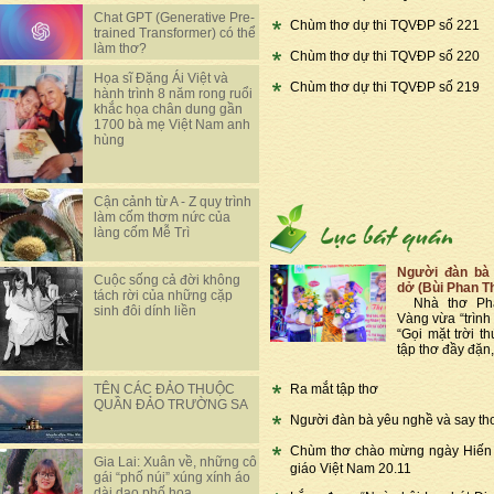
Chat GPT (Generative Pre-
Chùm thơ dự thi TQVĐP số 221
trained Transformer) có thể
làm thơ?
Chùm thơ dự thi TQVĐP số 220
Họa sĩ Đặng Ái Việt và
Chùm thơ dự thi TQVĐP số 219
hành trình 8 năm rong ruổi
khắc họa chân dung gần
1700 bà mẹ Việt Nam anh
hùng
Cận cảnh từ A - Z quy trình
làm cốm thơm nức của
làng cốm Mễ Trì
Người đàn bà 
Cuộc sống cả đời không
dở (Bùi Phan T
tách rời của những cặp
Nhà thơ Phạ
sinh đôi dính liền
Vàng vừa “trình 
“Gọi mặt trời th
tập thơ đầy đặn,
Ra mắt tập thơ
TÊN CÁC ĐẢO THUỘC
QUẦN ĐẢO TRƯỜNG SA
Người đàn bà yêu nghề và say th
Chùm thơ chào mừng ngày Hiến
Gia Lai: Xuân về, những cô
giáo Việt Nam 20.11
gái “phố núi” xúng xính áo
dài dạo phố hoa