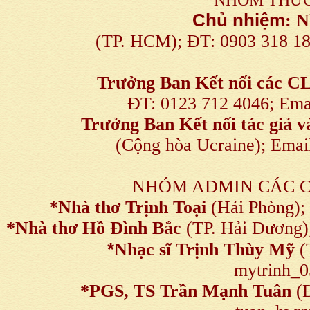
Chủ nhiệm
:
N
(TP. HCM); ĐT: 0903 318 1
Trưởng Ban Kết nối
các C
ĐT: 0123 712 4046; Em
Trưởng Ban Kết nối tác giả
(Cộng hòa Ucraine); Ema
NHÓM ADMIN CÁC 
*Nhà thơ Trịnh Toại
(Hải Phòng);
*Nhà thơ Hồ Đình Bắc
(TP. Hải Dương)
*
Nhạc sĩ Trịnh Thùy Mỹ
(
mytrinh_
*
PGS, TS Trần Mạnh Tuân
(Đ