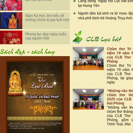
Lắng đọng “Ngày hội Lục bát Đi
tại Hưng Yên
Người đàn bà sinh ra từ mưa- tậ
Năm Kỷ Hợi, tìm hiểu về
nhà phê bình trẻ Hoàng Thụy Anh
những chính trị gia tuổi Hợi
Phong tục đẹp ngày xuân
của người Việt
Chùm thơ Tri
niệm 79 năm 
của CLB Thơ 
Phòng
Chùm thơ Tri
niệm 79 năm 
của CLB Thơ 
Phòng, tại gia
ngày
“Những vần thơ
chùm thơ th
2025 của CLB 
Hải Phòng
“Những vần th
chùm thơ thán
của CLB Thơ 
Phòng, gồm c
Trịnh Toại, Mai