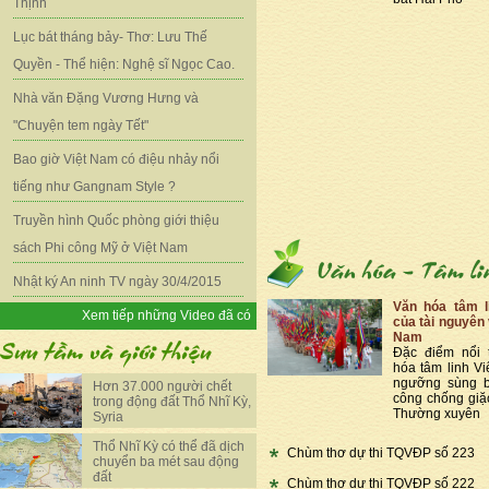
Thịnh
Lục bát tháng bảy- Thơ: Lưu Thế
Quyền - Thể hiện: Nghệ sĩ Ngọc Cao.
Nhà văn Đặng Vương Hưng và
"Chuyện tem ngày Tết"
Bao giờ Việt Nam có điệu nhảy nổi
tiếng như Gangnam Style ?
Truyền hình Quốc phòng giới thiệu
sách Phi công Mỹ ở Việt Nam
Nhật ký An ninh TV ngày 30/4/2015
Văn hóa tâm l
Xem tiếp những Video đã có
của tài nguyên 
Nam
Đặc điểm nổi 
hóa tâm linh Vi
ngưỡng sùng b
Hơn 37.000 người chết
công chống giặ
trong động đất Thổ Nhĩ Kỳ,
Thường xuyên
Syria
Thổ Nhĩ Kỳ có thể đã dịch
Chùm thơ dự thi TQVĐP số 223
chuyển ba mét sau động
đất
Chùm thơ dự thi TQVĐP số 222