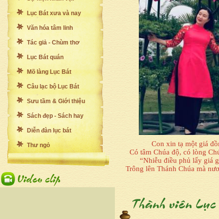
Lục Bát xưa và nay
Văn hóa tâm linh
Tác giả - Chùm thơ
Lục Bát quán
Mõ làng Lục Bát
Câu lạc bộ Lục Bát
Sưu tầm & Giới thiệu
Sách đẹp - Sách hay
Diễn đàn lục bát
Con xin tạ một giá đ
Thư ngỏ
Có tâm Chúa độ, có lòng Ch
“Nhiễu điều phủ lấy giá 
Trông lên Thánh Chúa mà nươ