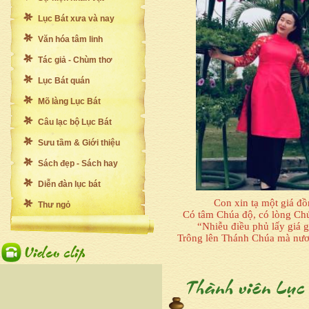
Lục Bát xưa và nay
Văn hóa tâm linh
Tác giả - Chùm thơ
Lục Bát quán
Mõ làng Lục Bát
Câu lạc bộ Lục Bát
Sưu tầm & Giới thiệu
Sách đẹp - Sách hay
Diễn đàn lục bát
Con xin tạ một giá đ
Thư ngỏ
Có tâm Chúa độ, có lòng Ch
“Nhiễu điều phủ lấy giá 
Trông lên Thánh Chúa mà nươ