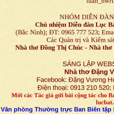
tuan_hwru
NHÓM DIỄN ĐÀN
Chủ nhiệm Diễn đàn Lục B
(Bắc Ninh); ĐT: 0965 777 523; E
Các Quản trị và Kiểm sá
Nhà thơ Đồng Thị Chúc
-
Nhà thơ 
SÁNG LẬP WEBS
Nhà thơ Đặng
Facebook: Đặng Vương H
Điện thoại: 0913 210 520
M
ời các Tác giả gửi bài
cộng tác
cho B
lucba
Văn phòng Thường trực Ban Biên tập L