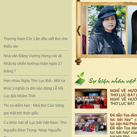
Trương Nam Chi: Lần đầu viết thơ cho
thiếu nhi
Nhà văn Đặng Vương Hưng nói về
Nhật ký chiến trường nhân ngày 27
tháng 7
Hẹn nhau Ngày Thơ Lục Bát - Một ca
khúc ý nghĩa ra đời vào đúng Lễ hội
NGHĨ VỀ HƯỚ
THƠ LỤC BÁT 
Lục Bát Nhâm Thìn
NGHĨ VỀ HƯỚ
THƠ LỤC BÁT
Thi ca điểm hẹn : Nhà thơ Cúc Vàng
gọi mặt trời thức giấc
Đề dẫn Tọa đà
lục bát hay" 
Ca khúc hát về Lục bát Việt Nam- Thơ
lục bát Hải Phò
Đề dẫn Tọa đà
Nguyễn Đình Trọng- Nhạc Nguyễn
lục bát hay" củ
bát Hải Phò