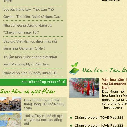
Thịnh
Lục bát tháng bảy- Thơ: Lưu Thế
Quyền - Thể hiện: Nghệ sĩ Ngọc Cao.
Nhà văn Đặng Vương Hưng và
"Chuyện tem ngày Tết"
Bao giờ Việt Nam có điệu nhảy nổi
tiếng như Gangnam Style ?
Truyền hình Quốc phòng giới thiệu
sách Phi công Mỹ ở Việt Nam
Nhật ký An ninh TV ngày 30/4/2015
Văn hóa tâm l
Xem tiếp những Video đã có
của tài nguyên 
Nam
Đặc điểm nổi 
hóa tâm linh Vi
ngưỡng sùng b
Hơn 37.000 người chết
công chống giặ
trong động đất Thổ Nhĩ Kỳ,
Thường xuyên
Syria
Thổ Nhĩ Kỳ có thể đã dịch
Chùm thơ dự thi TQVĐP số 223
chuyển ba mét sau động
đất
Chùm thơ dự thi TQVĐP số 222