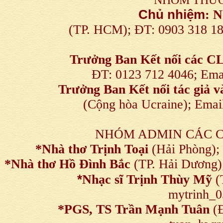
Chủ nhiệm
:
N
(TP. HCM); ĐT: 0903 318 1
Trưởng Ban Kết nối
các C
ĐT: 0123 712 4046; Em
Trưởng Ban Kết nối tác giả
(Cộng hòa Ucraine); Ema
NHÓM ADMIN CÁC 
*Nhà thơ Trịnh Toại
(Hải Phòng);
*Nhà thơ Hồ Đình Bắc
(TP. Hải Dương)
*
Nhạc sĩ Trịnh Thùy Mỹ
(
mytrinh_
*
PGS, TS Trần Mạnh Tuân
(Đ