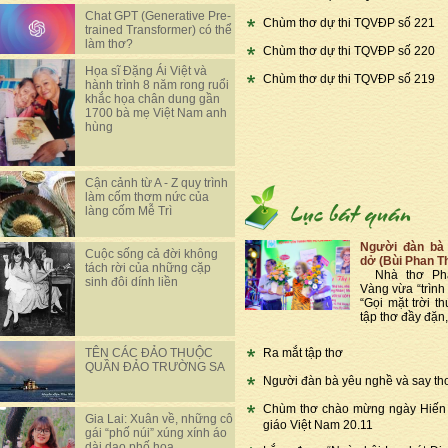
Chat GPT (Generative Pre-
Chùm thơ dự thi TQVĐP số 221
trained Transformer) có thể
làm thơ?
Chùm thơ dự thi TQVĐP số 220
Họa sĩ Đặng Ái Việt và
Chùm thơ dự thi TQVĐP số 219
hành trình 8 năm rong ruổi
khắc họa chân dung gần
1700 bà mẹ Việt Nam anh
hùng
Cận cảnh từ A - Z quy trình
làm cốm thơm nức của
làng cốm Mễ Trì
Người đàn bà 
Cuộc sống cả đời không
dở (Bùi Phan T
tách rời của những cặp
Nhà thơ Phạ
sinh đôi dính liền
Vàng vừa “trình 
“Gọi mặt trời th
tập thơ đầy đặn,
Ra mắt tập thơ
TÊN CÁC ĐẢO THUỘC
QUẦN ĐẢO TRƯỜNG SA
Người đàn bà yêu nghề và say th
Chùm thơ chào mừng ngày Hiến
Gia Lai: Xuân về, những cô
giáo Việt Nam 20.11
gái “phố núi” xúng xính áo
dài dạo phố hoa