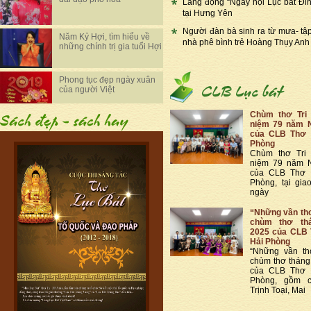
Lắng đọng “Ngày hội Lục bát Đi
tại Hưng Yên
Người đàn bà sinh ra từ mưa- tậ
Năm Kỷ Hợi, tìm hiểu về
nhà phê bình trẻ Hoàng Thụy Anh
những chính trị gia tuổi Hợi
Phong tục đẹp ngày xuân
của người Việt
Chùm thơ Tri
niệm 79 năm 
của CLB Thơ 
Phòng
Chùm thơ Tri
niệm 79 năm 
của CLB Thơ 
Phòng, tại gia
ngày
“Những vần thơ
chùm thơ th
2025 của CLB 
Hải Phòng
“Những vần th
chùm thơ thán
của CLB Thơ 
Phòng, gồm c
Trịnh Toại, Mai