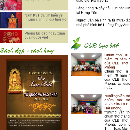
giáo Việt Nam 20.11
Lắng đọng “Ngày hội Lục bát Đi
tại Hưng Yên
Năm Kỷ Hợi, tìm hiểu về
những chính trị gia tuổi Hợi
Người đàn bà sinh ra từ mưa- tậ
nhà phê bình trẻ Hoàng Thụy Anh
Phong tục đẹp ngày xuân
của người Việt
Chùm thơ Tri
niệm 79 năm 
của CLB Thơ 
Phòng
Chùm thơ Tri
niệm 79 năm 
của CLB Thơ 
Phòng, tại gia
ngày
“Những vần thơ
chùm thơ th
2025 của CLB 
Hải Phòng
“Những vần th
chùm thơ thán
của CLB Thơ 
Phòng, gồm c
Trịnh Toại, Mai