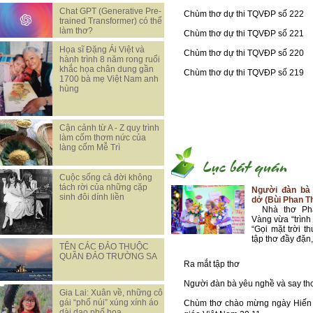
Chat GPT (Generative Pre-
Chùm thơ dự thi TQVĐP số 222
trained Transformer) có thể
làm thơ?
Chùm thơ dự thi TQVĐP số 221
Họa sĩ Đặng Ái Việt và
Chùm thơ dự thi TQVĐP số 220
hành trình 8 năm rong ruổi
khắc họa chân dung gần
Chùm thơ dự thi TQVĐP số 219
1700 bà mẹ Việt Nam anh
hùng
Cận cảnh từ A - Z quy trình
làm cốm thơm nức của
làng cốm Mễ Trì
Cuộc sống cả đời không
tách rời của những cặp
Người đàn bà 
sinh đôi dính liền
dở (Bùi Phan T
Nhà thơ Phạ
Vàng vừa “trình 
“Gọi mặt trời th
tập thơ đầy đặn,
TÊN CÁC ĐẢO THUỘC
QUẦN ĐẢO TRƯỜNG SA
Ra mắt tập thơ
Người đàn bà yêu nghề và say th
Gia Lai: Xuân về, những cô
gái “phố núi” xúng xính áo
Chùm thơ chào mừng ngày Hiến
dài dạo phố hoa