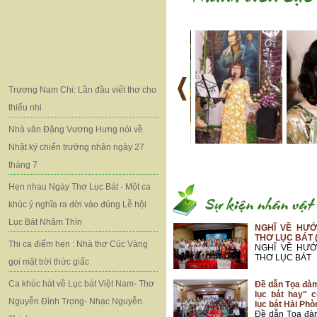
Trương Nam Chi: Lần đầu viết thơ cho
thiếu nhi
Nhà văn Đặng Vương Hưng nói về
Nhật ký chiến trường nhân ngày 27
tháng 7
Hẹn nhau Ngày Thơ Lục Bát - Một ca
khúc ý nghĩa ra đời vào đúng Lễ hội
Lục Bát Nhâm Thìn
NGHĨ VỀ HƯỚ
THƠ LỤC BÁT 
Thi ca điểm hẹn : Nhà thơ Cúc Vàng
NGHĨ VỀ HƯỚ
THƠ LỤC BÁT
gọi mặt trời thức giấc
Ca khúc hát về Lục bát Việt Nam- Thơ
Đề dẫn Tọa đà
lục bát hay" 
Nguyễn Đình Trọng- Nhạc Nguyễn
lục bát Hải Phò
Đề dẫn Tọa đà