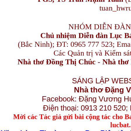
tuan_hwru
NHÓM DIỄN ĐÀN
Chủ nhiệm Diễn đàn Lục B
(Bắc Ninh); ĐT: 0965 777 523; E
Các Quản trị và Kiểm sá
Nhà thơ Đồng Thị Chúc
-
Nhà thơ 
SÁNG LẬP WEBS
Nhà thơ Đặng
Facebook: Đặng Vương H
Điện thoại: 0913 210 520
M
ời các Tác giả gửi bài
cộng tác
cho B
lucba