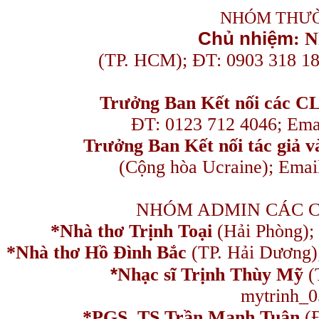
NHÓM THƯỜ
Chủ nhiệm
:
N
(TP. HCM); ĐT: 0903 318 1
Trưởng Ban Kết nối
các C
ĐT: 0123 712 4046; Em
Trưởng Ban Kết nối tác giả
(Cộng hòa Ucraine); Ema
NHÓM ADMIN CÁC 
*Nhà thơ Trịnh Toại
(Hải Phòng);
*Nhà thơ Hồ Đình Bắc
(TP. Hải Dương)
*
Nhạc sĩ Trịnh Thùy Mỹ
(
mytrinh_
*
PGS, TS Trần Mạnh Tuân
(Đ