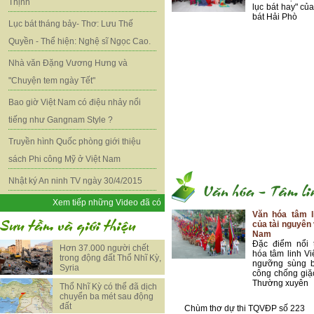
Thịnh
lục bát hay" củ
bát Hải Phò
Lục bát tháng bảy- Thơ: Lưu Thế
Quyền - Thể hiện: Nghệ sĩ Ngọc Cao.
Nhà văn Đặng Vương Hưng và
"Chuyện tem ngày Tết"
Bao giờ Việt Nam có điệu nhảy nổi
tiếng như Gangnam Style ?
Truyền hình Quốc phòng giới thiệu
sách Phi công Mỹ ở Việt Nam
Nhật ký An ninh TV ngày 30/4/2015
Xem tiếp những Video đã có
Văn hóa tâm l
của tài nguyên 
Nam
Đặc điểm nổi 
Hơn 37.000 người chết
hóa tâm linh Vi
trong động đất Thổ Nhĩ Kỳ,
ngưỡng sùng b
Syria
công chống giặ
Thường xuyên
Thổ Nhĩ Kỳ có thể đã dịch
chuyển ba mét sau động
đất
Chùm thơ dự thi TQVĐP số 223