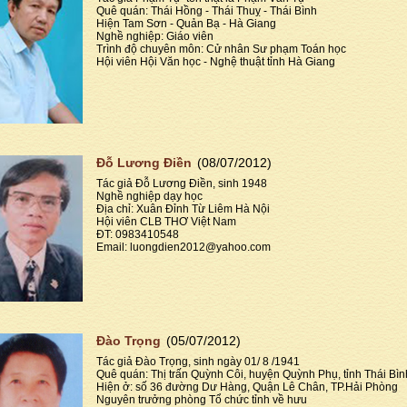
Quê quán: Thái Hồng - Thái Thuỵ - Thái Bình
Hiện Tam Sơn - Quản Bạ - Hà Giang
Nghề nghiệp: Giáo viên
Trình độ chuyên môn: Cử nhân Sư phạm Toán học
Hội viên Hội Văn học - Nghệ thuật tỉnh Hà Giang
Đỗ Lương Điền
(08/07/2012)
Tác giả Đỗ Lương Điền, sinh 1948
Nghề nghiệp dạy học
Địa chỉ: Xuân Đỉnh Từ Liêm Hà Nội
Hội viên CLB THƠ Việt Nam
ĐT: 0983410548
Email: luongdien2012@yahoo.com
Đào Trọng
(05/07/2012)
Tác giả Đào Trọng, sinh ngày 01/ 8 /1941
Quê quán: Thị trấn Quỳnh Côi, huyện Quỳnh Phụ, tỉnh Thái Bìn
Hiện ở: số 36 đường Dư Hàng, Quận Lê Chân, TP.Hải Phòng
Nguyên trưởng phòng Tổ chức tỉnh về hưu