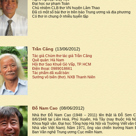
Đại học sư phạm Toán
Chủ nhiệm CLB thơ VN huyện Lâm Thao
Đã có một số bài thơ in trên báo Trung ương và địa phương
Có thơ in chung ở nhiều tuyển tập
Trần Căng
(13/06/2012)
Tác giả Chùm thơ tác giả Trần Căng
Quê quán: Hà Nam
Hội thơ Sao Khuê Gò Vấp, TP. HCM
Điện thoại: 0989018661
Tác phẩm đã xuất bản:
Sướng vô biên (thơ). NXB Thanh Niên
Đỗ Nam Cao
(08/06/2012)
Nhà thơ Đỗ Nam Cao (1948 – 2011) tên thật là Đỗ Sơn C
8/6/1948 tại Liên Hoà, Phú Xuyên, Hà Tây (nay thuộc Hà Nộ
Khoa Ngữ văn, Đại học Tổng hợp Hà Nội và Trường Viết văn 
Nhà văn Việt Nam). Năm 1971, ông vào chiến trường Nam B
Ban Văn nghệ Trung ương Cục miền Nam.