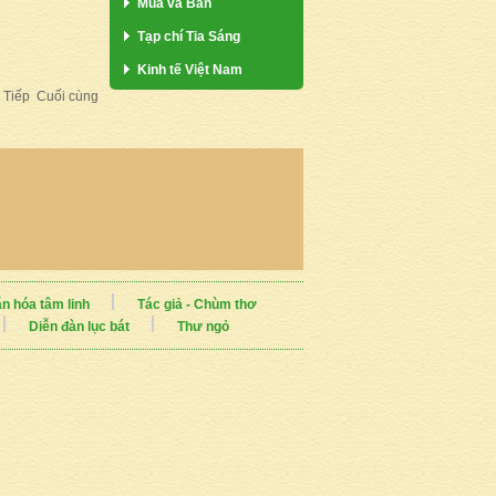
Mua và Bán
Tạp chí Tia Sáng
Kinh tế Việt Nam
Tiếp
Cuối cùng
n hóa tâm linh
Tác giả - Chùm thơ
Diễn đàn lục bát
Thư ngỏ