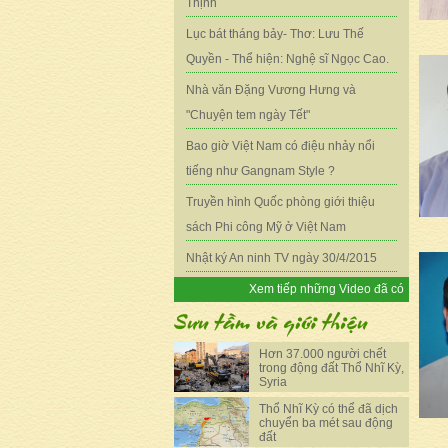
Thịnh
Lục bát tháng bảy- Thơ: Lưu Thế
Quyền - Thể hiện: Nghệ sĩ Ngọc Cao.
Nhà văn Đặng Vương Hưng và
"Chuyện tem ngày Tết"
Bao giờ Việt Nam có điệu nhảy nổi
tiếng như Gangnam Style ?
Truyền hình Quốc phòng giới thiệu
sách Phi công Mỹ ở Việt Nam
Nhật ký An ninh TV ngày 30/4/2015
Xem tiếp những Video đã có
Hơn 37.000 người chết
trong động đất Thổ Nhĩ Kỳ,
Syria
Thổ Nhĩ Kỳ có thể đã dịch
chuyển ba mét sau động
đất