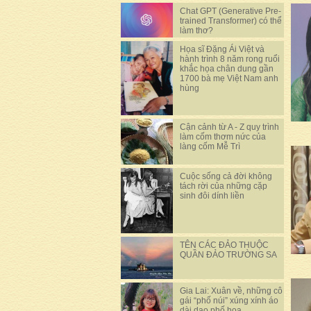
Chat GPT (Generative Pre-
trained Transformer) có thể
làm thơ?
Họa sĩ Đặng Ái Việt và
hành trình 8 năm rong ruổi
khắc họa chân dung gần
1700 bà mẹ Việt Nam anh
hùng
Cận cảnh từ A - Z quy trình
làm cốm thơm nức của
làng cốm Mễ Trì
Cuộc sống cả đời không
tách rời của những cặp
sinh đôi dính liền
TÊN CÁC ĐẢO THUỘC
QUẦN ĐẢO TRƯỜNG SA
Gia Lai: Xuân về, những cô
gái “phố núi” xúng xính áo
dài dạo phố hoa