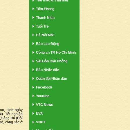
Thể thao & Văn hóa
Tiền Phong
Thanh Niên
Tuổi Trẻ
Hà Nội Mới
Báo Lao Động
Công an TP. Hồ Chí Minh
Sài Gòn Giải Phóng
Báo Nhân dân
Quân đội Nhân dân
Facebook
Youtube
VTC News
ao, sinh ngày
EVA
i). Tốt nghiệp
Quảng Bá (Hội
ộ, công tác ở
VNPT