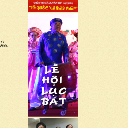
978
Định.