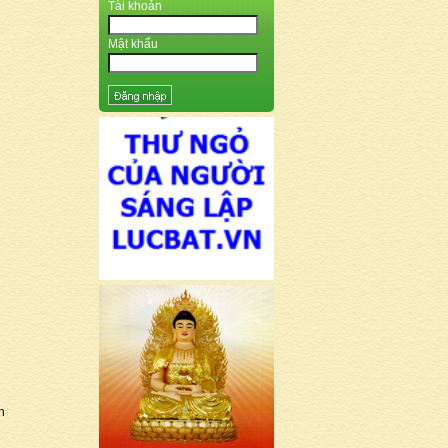
Tài khoản
Mật khẩu
h