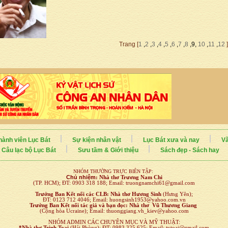
Trang [
1
,
2
,
3
,
4
,
5
,
6
,
7
,
8
,9,
10
,
11
,
12
]
hành viên Lục Bát
Sự kiện nhân vật
Lục Bát xưa và nay
Vă
Câu lạc bộ Lục Bát
Sưu tầm & Giới thiệu
Sách đẹp - Sách hay
NHÓM THƯỜNG TRỰC BIÊN TẬP:
Chủ nhiệm
:
Nhà thơ Trương Nam Chi
(TP. HCM); ĐT: 0903 318 188; Email: truongnamchi61@gmail.com
Trưởng Ban Kết nối
các CLB:
Nhà thơ Hương Sinh
(Hưng Yên);
ĐT: 0123 712 4046; Email: huongsinh1953@yahoo.com.vn
Trưởng Ban Kết nối tác giả và bạn đọc: Nhà thơ Vũ Thương Giang
(Cộng hòa Ucraine); Email: thuonggiang.vh_kiev@yahoo.com
NHÓM ADMIN CÁC CHUYÊN MỤC VÀ MỸ THUẬT:
*Nhà thơ Trịnh Toại
(Hải Phòng); ĐT: 0983 325 625; Email: tvtoai@gmail.com