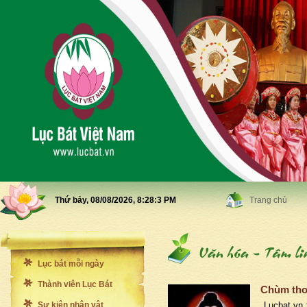
Thứ bảy, 08/08/2026,
8:28:5 PM
Trang chủ
Lục bát mỗi ngày
Thành viên Lục Bát
Chùm thơ
Sự kiện nhân vật
Lucbat.vn t