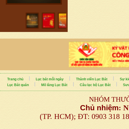
Trang chủ
Lục bát mỗi ngày
Thành viên Lục Bát
Sự ki
Lục Bát quán
Mõ làng Lục Bát
Câu lạc bộ Lục Bát
Sưu
NHÓM THƯỜ
Chủ nhiệm
:
N
(TP. HCM); ĐT: 0903 318 1