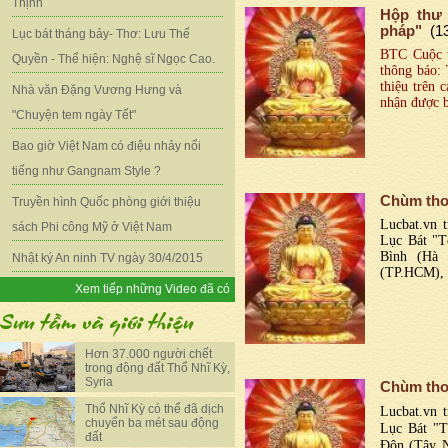
Thịnh
Hộp thư 
pháp"
(1
Lục bát tháng bảy- Thơ: Lưu Thế
BTC Cuộc t
Quyền - Thể hiện: Nghệ sĩ Ngọc Cao.
thông báo: 
thiệu trên 
Nhà văn Đặng Vương Hưng và
nhận được bà
"Chuyện tem ngày Tết"
Bao giờ Việt Nam có điệu nhảy nổi
tiếng như Gangnam Style ?
Chùm thơ
Truyền hình Quốc phòng giới thiệu
Lucbat.vn t
sách Phi công Mỹ ở Việt Nam
Lục Bát "T
Bình (Hà
Nhật ký An ninh TV ngày 30/4/2015
(TP.HCM), 
Xem tiếp những Video đã có
Hơn 37.000 người chết
trong động đất Thổ Nhĩ Kỳ,
Syria
Chùm thơ
Thổ Nhĩ Kỳ có thể đã dịch
Lucbat.vn t
chuyển ba mét sau động
Lục Bát "T
đất
Đôn (Tây N