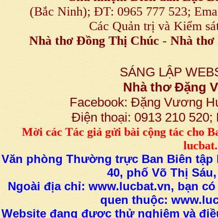
(Bắc Ninh); ĐT: 0965 777 523; E
Các Quản trị và Kiểm sá
Nhà thơ Đồng Thị Chúc
-
Nhà thơ 
SÁNG LẬP WEBS
Nhà thơ Đặng
Facebook: Đặng Vương H
Điện thoại: 0913 210 520
M
ời các Tác giả gửi bài
cộng tác
cho B
lucba
Văn phòng Thường trực Ban Biên tập L
40, phố Võ Thị Sáu,
Ngoài địa chỉ: www.lucbat.vn, bạn có
quen thuộc: www.luc
Website đang được thử nghiệm và điều