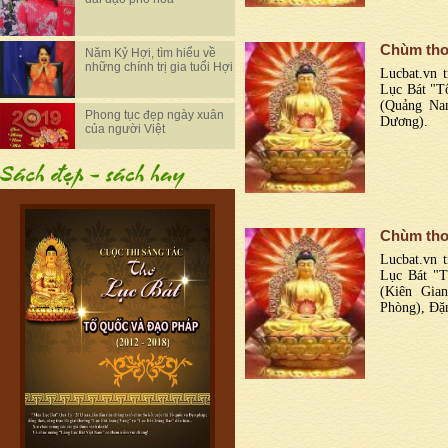
Chùm thơ
Năm Kỷ Hợi, tìm hiểu về
những chính trị gia tuổi Hợi
Lucbat.vn t
Lục Bát "T
(Quảng Na
Phong tục đẹp ngày xuân
Dương).
của người Việt
Chùm thơ
Lucbat.vn t
Lục Bát "T
(Kiên Gia
Phòng), Đặ