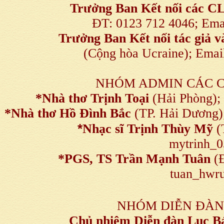
Trưởng Ban Kết nối
các C
ĐT: 0123 712 4046; Em
Trưởng Ban Kết nối tác giả
(Cộng hòa Ucraine); Ema
NHÓM ADMIN CÁC 
*Nhà thơ Trịnh Toại
(Hải Phòng);
*Nhà thơ Hồ Đình Bắc
(TP. Hải Dương)
*
Nhạc sĩ Trịnh Thùy Mỹ
(
mytrinh_
*
PGS, TS Trần Mạnh Tuân
(Đ
tuan_hwru
NHÓM DIỄN ĐÀN
Chủ nhiệm Diễn đàn Lục B