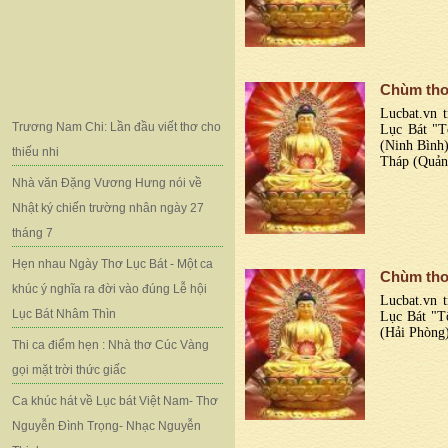
Chùm thơ
Lucbat.vn t
Trương Nam Chi: Lần đầu viết thơ cho
Lục Bát "T
(Ninh Bình
thiếu nhi
Tháp (Quản
Nhà văn Đặng Vương Hưng nói về
Nhật ký chiến trường nhân ngày 27
tháng 7
Hẹn nhau Ngày Thơ Lục Bát - Một ca
Chùm thơ
khúc ý nghĩa ra đời vào đúng Lễ hội
Lucbat.vn t
Lục Bát Nhâm Thìn
Lục Bát "T
(Hải Phòng)
Thi ca điểm hẹn : Nhà thơ Cúc Vàng
gọi mặt trời thức giấc
Ca khúc hát về Lục bát Việt Nam- Thơ
Nguyễn Đình Trọng- Nhạc Nguyễn