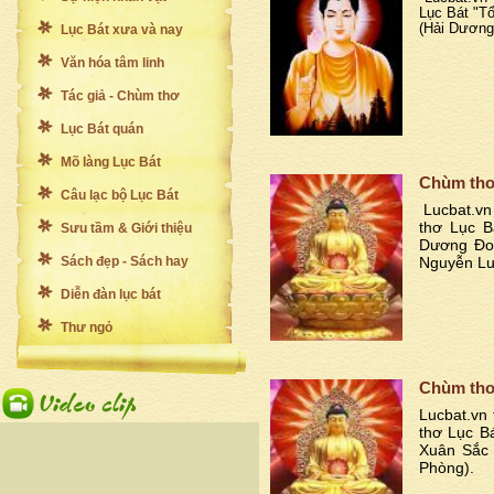
Lục Bát "T
(Hải Dương
Lục Bát xưa và nay
Văn hóa tâm linh
Tác giả - Chùm thơ
Lục Bát quán
Mõ làng Lục Bát
Chùm thơ
Câu lạc bộ Lục Bát
Lucbat.vn
thơ Lục B
Sưu tầm & Giới thiệu
Dương Đoà
Sách đẹp - Sách hay
Nguyễn Lư
Diễn đàn lục bát
Thư ngỏ
Chùm thơ
Lucbat.vn 
thơ Lục B
Xuân Sắc 
Phòng).