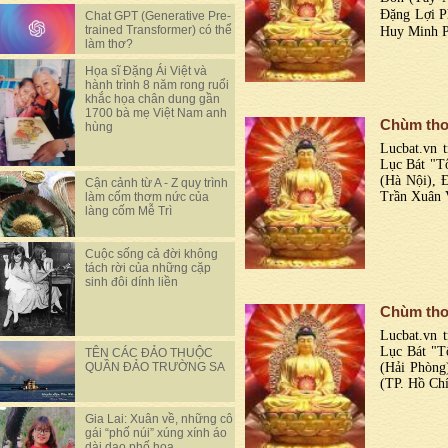
Đặng Lợi P
Chat GPT (Generative Pre-
trained Transformer) có thể
Huy Minh P
làm thơ?
Họa sĩ Đặng Ái Việt và
hành trình 8 năm rong ruổi
khắc họa chân dung gần
1700 bà mẹ Việt Nam anh
Chùm thơ
hùng
Lucbat.vn t
Lục Bát "Tổ
(Hà Nội), 
Cận cảnh từ A - Z quy trình
Trần Xuân 
làm cốm thơm nức của
làng cốm Mễ Trì
Cuộc sống cả đời không
tách rời của những cặp
sinh đôi dính liền
Chùm thơ
Lucbat.vn t
Lục Bát "T
TÊN CÁC ĐẢO THUỘC
(Hải Phòng
QUẦN ĐẢO TRƯỜNG SA
(TP. Hồ Ch
Gia Lai: Xuân về, những cô
gái “phố núi” xúng xính áo
dài dạo phố hoa