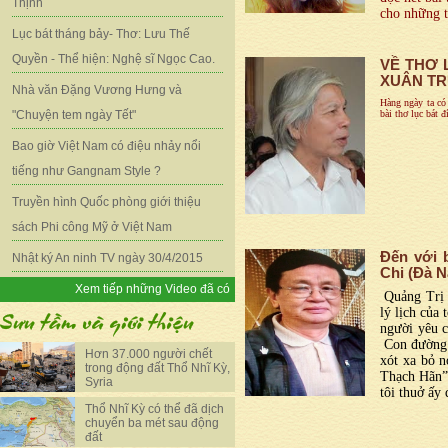
Thịnh
cho những t
Lục bát tháng bảy- Thơ: Lưu Thế
Quyền - Thể hiện: Nghệ sĩ Ngọc Cao.
VỀ THƠ 
XUÂN TR
Nhà văn Đặng Vương Hưng và
Hàng ngày ta có
bài thơ lục bát 
"Chuyện tem ngày Tết"
Bao giờ Việt Nam có điệu nhảy nổi
tiếng như Gangnam Style ?
Truyền hình Quốc phòng giới thiệu
sách Phi công Mỹ ở Việt Nam
Đến với 
Nhật ký An ninh TV ngày 30/4/2015
Chi (Đà N
Xem tiếp những Video đã có
Quảng Trị 
lý lịch của
người yêu c
Con đường 
Hơn 37.000 người chết
xót xa bỏ n
trong động đất Thổ Nhĩ Kỳ,
Thạch Hãn” 
Syria
tôi thuở ấy
Thổ Nhĩ Kỳ có thể đã dịch
chuyển ba mét sau động
đất