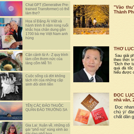
Chat GPT (Generative Pre-
"Vào thu
trained Transformer) có thể
Thành Ph
làm thơ?
Họa sĩ Đặng Ái Việt và
hành trình 8 năm rong ruổi
khắc họa chân dung gần
1700 bà mẹ Việt Nam anh
hùng
THƠ LỤC
Cận cảnh từ A - Z quy trình
Sau giải p
làm cốm thơm nức của
theo thời t
làng cốm Mễ Trì
“Dịch thơ t
quá đà tốc
hiểu được c
Cuộc sống cả đời không
tách rời của những cặp
sinh đôi dính liền
ĐỌC LỤC 
nhà văn, 
TÊN CÁC ĐẢO THUỘC
Đọc nhanh
QUẦN ĐẢO TRƯỜNG SA
chú ý/ đá
chất dân g
Gia Lai: Xuân về, những cô
gái “phố núi” xúng xính áo
dài dạo phố hoa