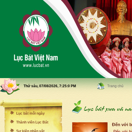
Thứ sáu, 07/08/2026,
7:25:2 PM
Trang chủ
Lục bát mỗi ngày
Thành viên Lục Bát
Đến với b
Sự kiện nhân vật
Đến với bà