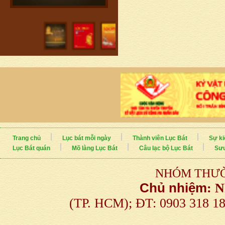
Trang chủ
Lục bát mỗi ngày
Thành viên Lục Bát
Sự ki
Lục Bát quán
Mõ làng Lục Bát
Câu lạc bộ Lục Bát
Sưu
NHÓM THƯỜ
Chủ nhiệm
:
N
(TP. HCM); ĐT: 0903 318 1