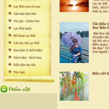
sao da diết
Lục Bát xưa và nay
biển, thích
biển là xúc 
Văn hóa tâm linh
Tác giả - Chùm thơ
Vài điều v
thơ Bến 
Lục Bát quán
Bài thơ rấ
Mõ làng Lục Bát
chuyển tải 
xã hội và 
Câu lạc bộ Lục Bát
điều quan 
tải đạo" (
Sưu tầm & Giới thiệu
mà người 
Sách đẹp - Sách hay
Diễn đàn lục bát
Thư ngỏ
Đến với b