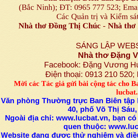
(Bắc Ninh); ĐT: 0965 777 523; E
Các Quản trị và Kiểm sá
Nhà thơ Đồng Thị Chúc
-
Nhà thơ 
SÁNG LẬP WEBS
Nhà thơ Đặng
Facebook: Đặng Vương H
Điện thoại: 0913 210 520
M
ời các Tác giả gửi bài
cộng tác
cho B
lucba
Văn phòng Thường trực Ban Biên tập L
40, phố Võ Thị Sáu,
Ngoài địa chỉ: www.lucbat.vn, bạn có
quen thuộc: www.luc
Website đang được thử nghiệm và điều