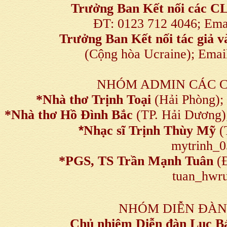
Trưởng Ban Kết nối
các C
ĐT: 0123 712 4046; Em
Trưởng Ban Kết nối tác giả
(Cộng hòa Ucraine); Ema
NHÓM ADMIN CÁC 
*Nhà thơ Trịnh Toại
(Hải Phòng);
*Nhà thơ Hồ Đình Bắc
(TP. Hải Dương)
*
Nhạc sĩ Trịnh Thùy Mỹ
(
mytrinh_
*
PGS, TS Trần Mạnh Tuân
(Đ
tuan_hwru
NHÓM DIỄN ĐÀN
Chủ nhiệm Diễn đàn Lục B