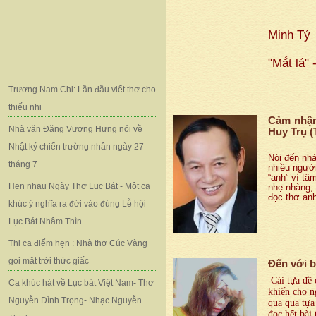
Minh Tý
"Mắt lá" 
Trương Nam Chi: Lần đầu viết thơ cho
thiếu nhi
Cảm nhận
Nhà văn Đặng Vương Hưng nói về
Huy Trụ (
Nhật ký chiến trường nhân ngày 27
Nói đến nhà
tháng 7
nhiều
người
“anh” vì t
Hẹn nhau Ngày Thơ Lục Bát - Một ca
nhẹ nhàng,
đọc thơ an
khúc ý nghĩa ra đời vào đúng Lễ hội
Lục Bát Nhâm Thìn
Thi ca điểm hẹn : Nhà thơ Cúc Vàng
gọi mặt trời thức giấc
Đến với b
Cái tựa đề
Ca khúc hát về Lục bát Việt Nam- Thơ
khiến cho n
Nguyễn Đình Trọng- Nhạc Nguyễn
qua qua tựa 
đọc hết bài