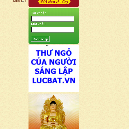
Trang [
1
]
Tài khoản
Mật khẩu