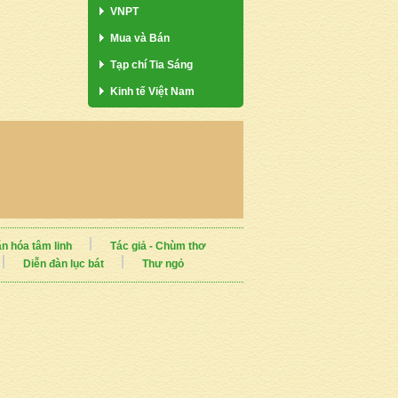
VNPT
Mua và Bán
Tạp chí Tia Sáng
Kinh tế Việt Nam
n hóa tâm linh
Tác giả - Chùm thơ
Diễn đàn lục bát
Thư ngỏ