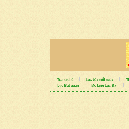
Trang chủ
Lục bát mỗi ngày
T
Lục Bát quán
Mõ làng Lục Bát