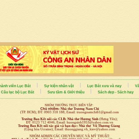
hành viên Lục Bát
Sự kiện nhân vật
Lục Bát xưa và nay
Vă
Câu lạc bộ Lục Bát
Sưu tầm & Giới thiệu
Sách đẹp - Sách hay
NHÓM THƯỜNG TRỰC BIÊN TẬP:
Chủ nhiệm
:
Nhà thơ Trương Nam Chi
(TP. HCM); ĐT: 0903 318 188; Email: truongnamchi61@gmail.com
Trưởng Ban Kết nối
các CLB:
Nhà thơ Hương Sinh
(Hưng Yên);
ĐT: 0123 712 4046; Email: huongsinh1953@yahoo.com.vn
Trưởng Ban Kết nối tác giả và bạn đọc: Nhà thơ Vũ Thương Giang
(Cộng hòa Ucraine); Email: thuonggiang.vh_kiev@yahoo.com
NHÓM ADMIN CÁC CHUYÊN MỤC VÀ MỸ THUẬT: