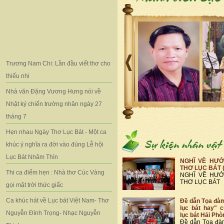
Trương Nam Chi: Lần đầu viết thơ cho
thiếu nhi
Nhà văn Đặng Vương Hưng nói về
Nhật ký chiến trường nhân ngày 27
tháng 7
Hẹn nhau Ngày Thơ Lục Bát - Một ca
khúc ý nghĩa ra đời vào đúng Lễ hội
Lục Bát Nhâm Thìn
NGHĨ VỀ HƯỚ
THƠ LỤC BÁT 
Thi ca điểm hẹn : Nhà thơ Cúc Vàng
NGHĨ VỀ HƯỚ
THƠ LỤC BÁT
gọi mặt trời thức giấc
Ca khúc hát về Lục bát Việt Nam- Thơ
Đề dẫn Tọa đà
lục bát hay" 
Nguyễn Đình Trọng- Nhạc Nguyễn
lục bát Hải Phò
Đề dẫn Tọa đà