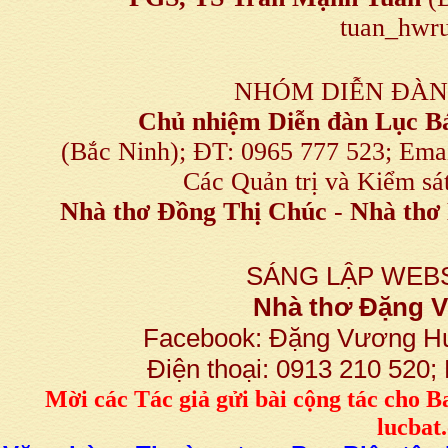
tuan_hwru
NHÓM DIỄN ĐÀN
Chủ nhiệm Diễn đàn Lục B
(Bắc Ninh); ĐT: 0965 777 523; E
Các Quản trị và Kiểm sá
Nhà thơ Đồng Thị Chúc
-
Nhà thơ 
SÁNG LẬP WEBS
Nhà thơ Đặng
Facebook: Đặng Vương H
Điện thoại: 0913 210 520
M
ời các Tác giả gửi bài
cộng tác
cho B
lucba