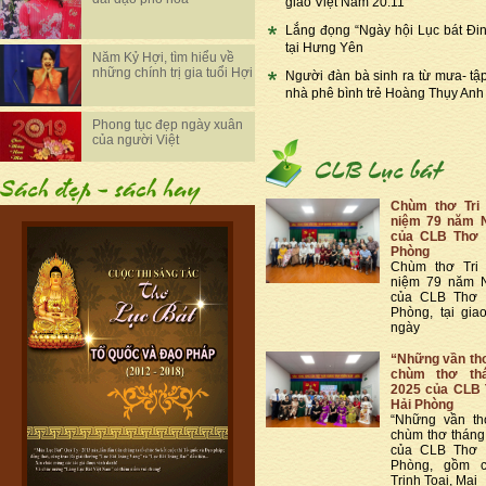
giáo Việt Nam 20.11
Lắng đọng “Ngày hội Lục bát Đi
tại Hưng Yên
Năm Kỷ Hợi, tìm hiểu về
những chính trị gia tuổi Hợi
Người đàn bà sinh ra từ mưa- tậ
nhà phê bình trẻ Hoàng Thụy Anh
Phong tục đẹp ngày xuân
của người Việt
Chùm thơ Tri
niệm 79 năm 
của CLB Thơ 
Phòng
Chùm thơ Tri
niệm 79 năm 
của CLB Thơ 
Phòng, tại gia
ngày
“Những vần thơ
chùm thơ th
2025 của CLB 
Hải Phòng
“Những vần th
chùm thơ thán
của CLB Thơ 
Phòng, gồm c
Trịnh Toại, Mai