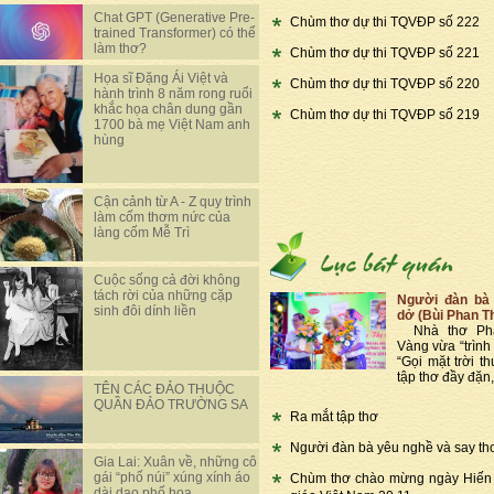
Chat GPT (Generative Pre-
Chùm thơ dự thi TQVĐP số 222
trained Transformer) có thể
làm thơ?
Chùm thơ dự thi TQVĐP số 221
Họa sĩ Đặng Ái Việt và
Chùm thơ dự thi TQVĐP số 220
hành trình 8 năm rong ruổi
khắc họa chân dung gần
Chùm thơ dự thi TQVĐP số 219
1700 bà mẹ Việt Nam anh
hùng
Cận cảnh từ A - Z quy trình
làm cốm thơm nức của
làng cốm Mễ Trì
Cuộc sống cả đời không
tách rời của những cặp
Người đàn bà 
sinh đôi dính liền
dở (Bùi Phan T
Nhà thơ Phạ
Vàng vừa “trình 
“Gọi mặt trời th
tập thơ đầy đặn,
TÊN CÁC ĐẢO THUỘC
QUẦN ĐẢO TRƯỜNG SA
Ra mắt tập thơ
Người đàn bà yêu nghề và say th
Gia Lai: Xuân về, những cô
gái “phố núi” xúng xính áo
Chùm thơ chào mừng ngày Hiến
dài dạo phố hoa