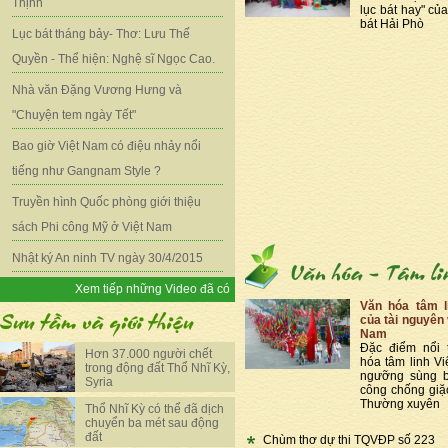
Thịnh
lục bát hay" củ
bát Hải Phò
Lục bát tháng bảy- Thơ: Lưu Thế
Quyền - Thể hiện: Nghệ sĩ Ngọc Cao.
Nhà văn Đặng Vương Hưng và
"Chuyện tem ngày Tết"
Bao giờ Việt Nam có điệu nhảy nổi
tiếng như Gangnam Style ?
Truyền hình Quốc phòng giới thiệu
sách Phi công Mỹ ở Việt Nam
Nhật ký An ninh TV ngày 30/4/2015
Xem tiếp những Video đã có
Văn hóa tâm l
của tài nguyên 
Nam
Đặc điểm nổi 
Hơn 37.000 người chết
hóa tâm linh Vi
trong động đất Thổ Nhĩ Kỳ,
ngưỡng sùng b
Syria
công chống giặ
Thường xuyên
Thổ Nhĩ Kỳ có thể đã dịch
chuyển ba mét sau động
đất
Chùm thơ dự thi TQVĐP số 223