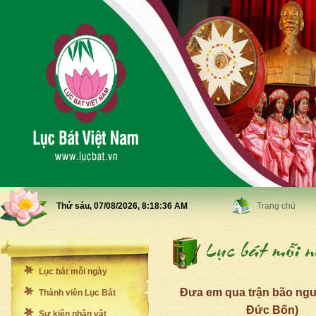
Thứ sáu, 07/08/2026,
8:18:38 AM
Trang chủ
Lục bát mỗi ngày
Đưa em qua trận bão ng
Thành viên Lục Bát
Đức Bốn)
Sự kiện nhân vật