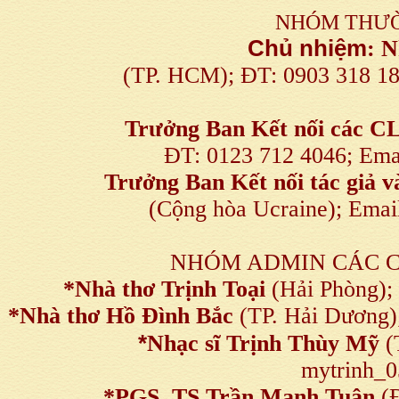
NHÓM THƯỜ
Chủ nhiệm
:
N
(TP. HCM); ĐT: 0903 318 1
Trưởng Ban Kết nối
các C
ĐT: 0123 712 4046; Em
Trưởng Ban Kết nối tác giả
(Cộng hòa Ucraine); Ema
NHÓM ADMIN CÁC 
*Nhà thơ Trịnh Toại
(Hải Phòng);
*Nhà thơ Hồ Đình Bắc
(TP. Hải Dương)
*
Nhạc sĩ Trịnh Thùy Mỹ
(
mytrinh_
*
PGS, TS Trần Mạnh Tuân
(Đ