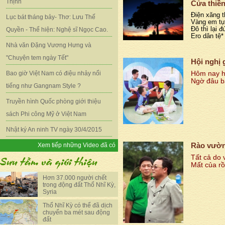
Thịnh
Cửa thiền
Điện xăng t
Lục bát tháng bảy- Thơ: Lưu Thế
Vàng em tụ
Đô thì lại 
Quyền - Thể hiện: Nghệ sĩ Ngọc Cao.
Ero dân tệ*
Nhà văn Đặng Vương Hưng và
"Chuyện tem ngày Tết"
Hội nghị 
Hôm nay hộ
Bao giờ Việt Nam có điệu nhảy nổi
Ngờ đâu bà
tiếng như Gangnam Style ?
Truyền hình Quốc phòng giới thiệu
sách Phi công Mỹ ở Việt Nam
Nhật ký An ninh TV ngày 30/4/2015
Xem tiếp những Video đã có
Rào vườn
Tất cả do v
Mất của rồ
Hơn 37.000 người chết
trong động đất Thổ Nhĩ Kỳ,
Syria
Thổ Nhĩ Kỳ có thể đã dịch
chuyển ba mét sau động
đất