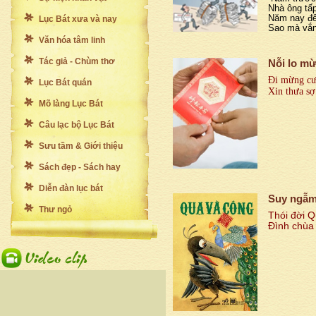
Nhà ông tấp
Năm nay đế
Lục Bát xưa và nay
Sao mà vắn
Văn hóa tâm linh
Tác giả - Chùm thơ
Nỗi lo m
Đi mừng cướ
Lục Bát quán
Xin thưa sợ
Mõ làng Lục Bát
Câu lạc bộ Lục Bát
Sưu tầm & Giới thiệu
Sách đẹp - Sách hay
Diễn đàn lục bát
Suy ngẫm
Thư ngỏ
Thói đời 
Đình chùa 