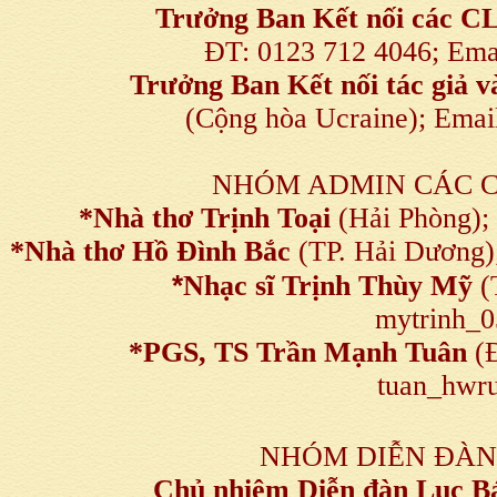
Trưởng Ban Kết nối
các C
ĐT: 0123 712 4046; Em
Trưởng Ban Kết nối tác giả
(Cộng hòa Ucraine); Ema
NHÓM ADMIN CÁC 
*Nhà thơ Trịnh Toại
(Hải Phòng);
*Nhà thơ Hồ Đình Bắc
(TP. Hải Dương)
*
Nhạc sĩ Trịnh Thùy Mỹ
(
mytrinh_
*
PGS, TS Trần Mạnh Tuân
(Đ
tuan_hwru
NHÓM DIỄN ĐÀN
Chủ nhiệm Diễn đàn Lục B