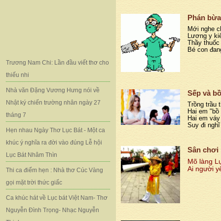
Phán bừa
Mới nghe c
Lương y ki
Thầy thuốc
Bé con đang
Trương Nam Chi: Lần đầu viết thơ cho
thiếu nhi
Nhà văn Đặng Vương Hưng nói về
Sếp và bồ
Nhật ký chiến trường nhân ngày 27
Trồng trầu 
Hai em "bồ
tháng 7
Hai em váy
Suy đi ngh
Hẹn nhau Ngày Thơ Lục Bát - Một ca
khúc ý nghĩa ra đời vào đúng Lễ hội
Sân chơi 
Lục Bát Nhâm Thìn
Mõ làng Lụ
Ai người yê
Thi ca điểm hẹn : Nhà thơ Cúc Vàng
gọi mặt trời thức giấc
Ca khúc hát về Lục bát Việt Nam- Thơ
Nguyễn Đình Trọng- Nhạc Nguyễn