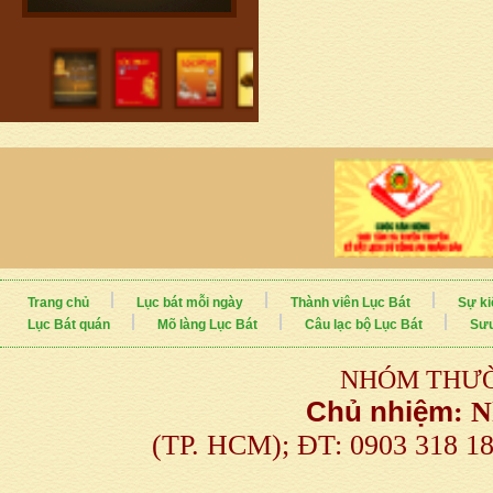
Trang chủ
Lục bát mỗi ngày
Thành viên Lục Bát
Sự ki
Lục Bát quán
Mõ làng Lục Bát
Câu lạc bộ Lục Bát
Sưu
NHÓM THƯỜ
Chủ nhiệm
:
N
(TP. HCM); ĐT: 0903 318 1