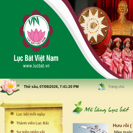
Thứ sáu, 07/08/2026,
7:41:22 PM
Trang chủ
Lục bát mỗi ngày
Thành viên Lục Bát
Hưu rồi (
Sự kiện nhân vật
Năm trước 