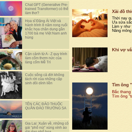
Chat GPT (Generative Pre-
trained Transformer) có thể
Xài đồ th
làm thơ?
Thời nay qu
Họa sĩ Đặng Ái Việt và
Ưa sửa sắc
hành trình 8 năm rong ruổi
Làm y như 
khắc họa chân dung gần
Nâng mông 
1700 bà mẹ Việt Nam anh
hùng
Khi vợ v
Cận cảnh từ A - Z quy trình
làm cốm thơm nức của
làng cốm Mễ Trì
Cuộc sống cả đời không
tách rời của những cặp
sinh đôi dính liền
Tìm ông "
Bắc thang 
Tìm ông "t
TÊN CÁC ĐẢO THUỘC
QUẦN ĐẢO TRƯỜNG SA
Gia Lai: Xuân về, những cô
gái “phố núi” xúng xính áo
dài dạo phố hoa