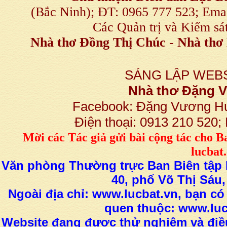
(Bắc Ninh); ĐT: 0965 777 523; E
Các Quản trị và Kiểm sá
Nhà thơ Đồng Thị Chúc
-
Nhà thơ 
SÁNG LẬP WEBS
Nhà thơ Đặng
Facebook: Đặng Vương H
Điện thoại: 0913 210 520
M
ời các Tác giả gửi bài
cộng tác
cho B
lucba
Văn phòng Thường trực Ban Biên tập L
40, phố Võ Thị Sáu,
Ngoài địa chỉ: www.lucbat.vn, bạn có
quen thuộc: www.luc
Website đang được thử nghiệm và điều