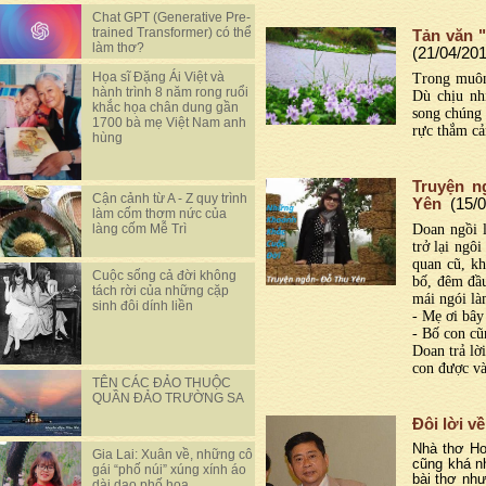
Chat GPT (Generative Pre-
trained Transformer) có thể
Tản văn 
làm thơ?
(21/04/20
Họa sĩ Đặng Ái Việt và
Trong muôn 
hành trình 8 năm rong ruổi
Dù chịu nh
khắc họa chân dung gần
song chúng 
1700 bà mẹ Việt Nam anh
rực thắm cả
hùng
Truyện n
Cận cảnh từ A - Z quy trình
Yên
(15/
làm cốm thơm nức của
Doan ngồi l
làng cốm Mễ Trì
trở lại ngô
quan cũ, kh
Cuộc sống cả đời không
bố, đêm đầu
tách rời của những cặp
mái ngói là
sinh đôi dính liền
- Mẹ ơi bây
- Bố con cũ
Doan trả lờ
con được và
TÊN CÁC ĐẢO THUỘC
QUẦN ĐẢO TRƯỜNG SA
Đôi lời v
Nhà thơ Ho
Gia Lai: Xuân về, những cô
cũng khá nh
gái “phố núi” xúng xính áo
bài thơ như
dài dạo phố hoa