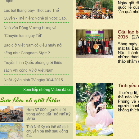
Thịnh
Ngày giỗ t
quốc lễ củ
Lục bát tháng bảy- Thơ: Lưu Thế
"ăn quả nhớ
Quyền - Thể hiện: Nghệ sĩ Ngọc Cao.
Nhà văn Đặng Vương Hưng và
Câu lạc b
"Chuyện tem ngày Tết"
2015
(27
Sáng ngày 
Bao giờ Việt Nam có điệu nhảy nổi
mặt tại Bá
Nội. Thành
tiếng như Gangnam Style ?
những thành
thảo nhằm q
Truyền hình Quốc phòng giới thiệu
sách Phi công Mỹ ở Việt Nam
Nhật ký An ninh TV ngày 30/4/2015
Tình yêu
Xem tiếp những Video đã có
Thường lệ, 
thế nào lớ
Phòng về q
người thàn
Hơn 37.000 người chết
không thích
trong động đất Thổ Nhĩ Kỳ,
Syria
Thổ Nhĩ Kỳ có thể đã dịch
chuyển ba mét sau động
đất