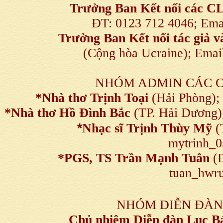
Trưởng Ban Kết nối
các C
ĐT: 0123 712 4046; Em
Trưởng Ban Kết nối tác giả
(Cộng hòa Ucraine); Ema
NHÓM ADMIN CÁC 
*Nhà thơ Trịnh Toại
(Hải Phòng);
*Nhà thơ Hồ Đình Bắc
(TP. Hải Dương)
*
Nhạc sĩ Trịnh Thùy Mỹ
(
mytrinh_
*
PGS, TS Trần Mạnh Tuân
(Đ
tuan_hwru
NHÓM DIỄN ĐÀN
Chủ nhiệm Diễn đàn Lục B