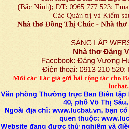
(Bắc Ninh); ĐT: 0965 777 523; E
Các Quản trị và Kiểm sá
Nhà thơ Đồng Thị Chúc
-
Nhà thơ 
SÁNG LẬP WEBS
Nhà thơ Đặng
Facebook: Đặng Vương H
Điện thoại: 0913 210 520
M
ời các Tác giả gửi bài
cộng tác
cho B
lucba
Văn phòng Thường trực Ban Biên tập L
40, phố Võ Thị Sáu,
Ngoài địa chỉ: www.lucbat.vn, bạn có
quen thuộc: www.luc
Website đang được thử nghiệm và điều