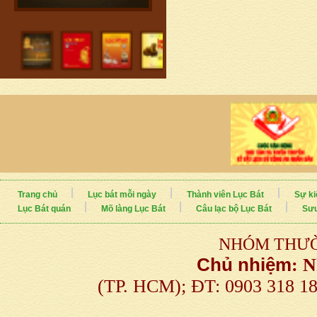
Trang chủ
Lục bát mỗi ngày
Thành viên Lục Bát
Sự ki
Lục Bát quán
Mõ làng Lục Bát
Câu lạc bộ Lục Bát
Sưu
NHÓM THƯỜ
Chủ nhiệm
:
N
(TP. HCM); ĐT: 0903 318 1