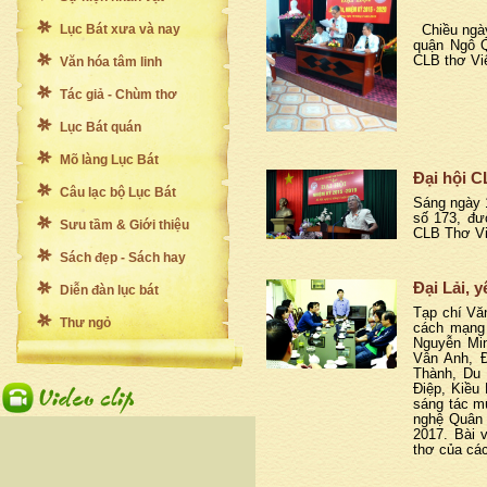
Lục Bát xưa và nay
Chiều ngày
quận Ngô Q
CLB thơ Việ
Văn hóa tâm linh
Tác giả - Chùm thơ
Lục Bát quán
Mõ làng Lục Bát
Đại hội 
Câu lạc bộ Lục Bát
Sáng ngày 
số 173, đư
Sưu tầm & Giới thiệu
CLB Thơ Vi
Sách đẹp - Sách hay
Đại Lải, y
Diễn đàn lục bát
Tạp chí Văn
Thư ngỏ
cách mạng 
Nguyễn Mi
Vân Anh, Đ
Thành, Du 
Điệp, Kiều 
sáng tác m
nghệ Quân 
2017. Bài 
thơ của các