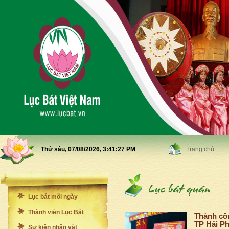
Thứ sáu, 07/08/2026,
3:41:29 PM
Trang chủ
Lục bát mỗi ngày
Thành viên Lục Bát
Thành côn
TP Hải P
Sự kiện nhân vật