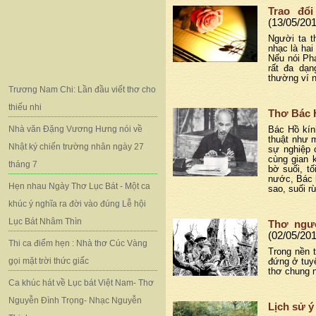
Trao đổ
(13/05/20
Người ta t
nhạc là hai
Nếu nói Ph
rất đa dạn
thường ví 
Trương Nam Chi: Lần đầu viết thơ cho
thiếu nhi
Thơ Bác H
Nhà văn Đặng Vương Hưng nói về
Bác Hồ kín
thuật như m
Nhật ký chiến trường nhân ngày 27
sự nghiệp 
cùng gian 
tháng 7
bờ suối, t
nước, Bác l
Hẹn nhau Ngày Thơ Lục Bát - Một ca
sao, suối rừ
khúc ý nghĩa ra đời vào đúng Lễ hội
Lục Bát Nhâm Thìn
Thơ ngườ
(02/05/20
Thi ca điểm hẹn : Nhà thơ Cúc Vàng
Trong nền 
gọi mặt trời thức giấc
đứng ở tuyế
thơ chung n
Ca khúc hát về Lục bát Việt Nam- Thơ
Nguyễn Đình Trọng- Nhạc Nguyễn
Lịch sử ý