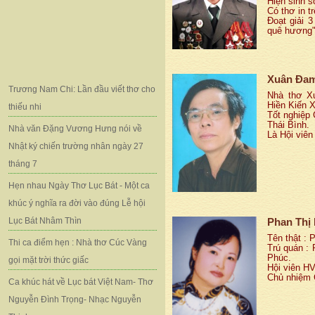
Hiện sinh s
Có thơ in t
Đoạt giải 3
quê hương
Xuân Đa
Trương Nam Chi: Lần đầu viết thơ cho
Nhà thơ X
Hiền Kiến 
thiếu nhi
Tốt nghiệp
Thái Bình.
Nhà văn Đặng Vương Hưng nói về
Là Hội viên
Nhật ký chiến trường nhân ngày 27
tháng 7
Hẹn nhau Ngày Thơ Lục Bát - Một ca
khúc ý nghĩa ra đời vào đúng Lễ hội
Lục Bát Nhâm Thìn
Phan Thị
Tên thật : 
Thi ca điểm hẹn : Nhà thơ Cúc Vàng
Trú quán :
Phúc.
gọi mặt trời thức giấc
Hội viên H
Chủ nhiệm 
Ca khúc hát về Lục bát Việt Nam- Thơ
Nguyễn Đình Trọng- Nhạc Nguyễn