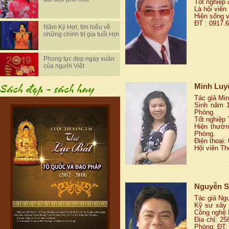
Tốt nghiệp 
Là hội viên
Hiện sống v
ĐT : 0917.
Năm Kỷ Hợi, tìm hiểu về
những chính trị gia tuổi Hợi
Phong tục đẹp ngày xuân
của người Việt
Minh Luy
Tác giả Min
Sinh năm 1
Phòng.
Tốt nghiệp
Hiện thườn
Phòng.
Điện thoại:
Hội viên Th
Nguyễn 
Tác giả Ng
Kỹ sư xây 
Công nghệ 
Địa chỉ: 2
Phòng; ĐT: