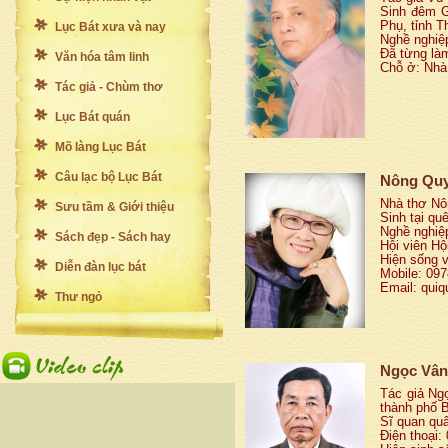
Sinh đêm G
Phụ, tỉnh T
Lục Bát xưa và nay
Nghề nghiệ
Đã từng làm
Văn hóa tâm linh
Chỗ ở: Nhà
Tác giả - Chùm thơ
Lục Bát quán
Mõ làng Lục Bát
Câu lạc bộ Lục Bát
Nông Qu
Nhà thơ Nô
Sưu tầm & Giới thiệu
Sinh tại q
Nghề nghiệ
Sách đẹp - Sách hay
Hội viên H
Hiện sống v
Diễn đàn lục bát
Mobile: 09
Email: qui
Thư ngỏ
Ngọc Vân
Tác giả Ngọ
thành phố 
Sĩ quan quâ
Điện thoại: