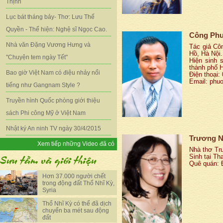
Thịnh
Lục bát tháng bảy- Thơ: Lưu Thế
Quyền - Thể hiện: Nghệ sĩ Ngọc Cao.
Công Ph
Nhà văn Đặng Vương Hưng và
Tác giả Cô
Hồ, Hà Nội.
"Chuyện tem ngày Tết"
Hiện sinh 
thành phố H
Bao giờ Việt Nam có điệu nhảy nổi
Điện thoại
Email: ph
tiếng như Gangnam Style ?
Truyền hình Quốc phòng giới thiệu
sách Phi công Mỹ ở Việt Nam
Nhật ký An ninh TV ngày 30/4/2015
Trương 
Xem tiếp những Video đã có
Nhà thơ Trư
Sinh tại Th
Quê quán: 
Hơn 37.000 người chết
trong động đất Thổ Nhĩ Kỳ,
Syria
Thổ Nhĩ Kỳ có thể đã dịch
chuyển ba mét sau động
đất