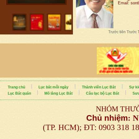
Email: son
Trước tiên
Trước
Trang chủ
Lục bát mỗi ngày
Thành viên Lục Bát
Sự ki
Lục Bát quán
Mõ làng Lục Bát
Câu lạc bộ Lục Bát
Sưu
NHÓM THƯỜ
Chủ nhiệm
:
N
(TP. HCM); ĐT: 0903 318 1