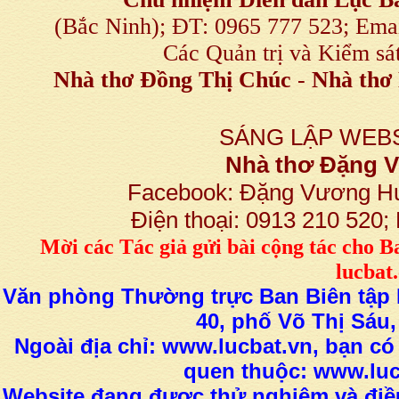
(Bắc Ninh); ĐT: 0965 777 523; E
Các Quản trị và Kiểm sá
Nhà thơ Đồng Thị Chúc
-
Nhà thơ 
SÁNG LẬP WEBS
Nhà thơ Đặng
Facebook: Đặng Vương H
Điện thoại: 0913 210 520
M
ời các Tác giả gửi bài
cộng tác
cho B
lucba
Văn phòng Thường trực Ban Biên tập L
40, phố Võ Thị Sáu,
Ngoài địa chỉ: www.lucbat.vn, bạn có
quen thuộc: www.luc
Website đang được thử nghiệm và điều