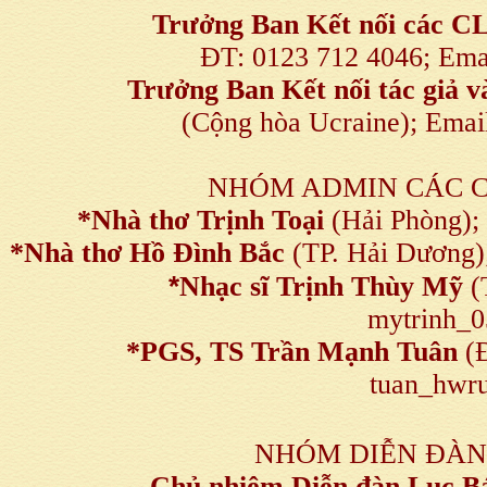
Trưởng Ban Kết nối
các C
ĐT: 0123 712 4046; Em
Trưởng Ban Kết nối tác giả
(Cộng hòa Ucraine); Ema
NHÓM ADMIN CÁC 
*Nhà thơ Trịnh Toại
(Hải Phòng);
*Nhà thơ Hồ Đình Bắc
(TP. Hải Dương)
*
Nhạc sĩ Trịnh Thùy Mỹ
(
mytrinh_
*
PGS, TS Trần Mạnh Tuân
(Đ
tuan_hwru
NHÓM DIỄN ĐÀN
Chủ nhiệm Diễn đàn Lục B