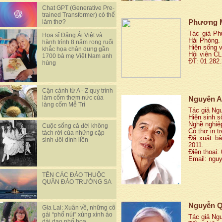
Chat GPT (Generative Pre-
trained Transformer) có thể
Phương 
làm thơ?
Tác giả Ph
Họa sĩ Đặng Ái Việt và
Hải Phòng.
hành trình 8 năm rong ruổi
Hiện sống v
khắc họa chân dung gần
Hội viên CL
1700 bà mẹ Việt Nam anh
ĐT: 01.282
hùng
Cận cảnh từ A - Z quy trình
làm cốm thơm nức của
Nguyên 
làng cốm Mễ Trì
Tác giả Ngu
Hiện sinh s
Nghề nghiệp
Cuộc sống cả đời không
Có thơ in t
tách rời của những cặp
Đã xuất bả
sinh đôi dính liền
2011.
Điện thoại:
Email: ng
TÊN CÁC ĐẢO THUỘC
QUẦN ĐẢO TRƯỜNG SA
Nguyễn 
Gia Lai: Xuân về, những cô
gái “phố núi” xúng xính áo
Tác giả Ng
dài dạo phố hoa