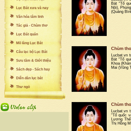
Bát "Tổ qu
Nội), Phùn
Lục Bát xưa và nay
(Quảng Bìn
Văn hóa tâm linh
Tác giả - Chùm thơ
Lục Bát quán
Mõ làng Lục Bát
Chùm thơ
Câu lạc bộ Lục Bát
Lucbat.vn t
Bát "Tổ qu
Sưu tầm & Giới thiệu
Khoa (Khán
Mai (Vũng 
Sách đẹp - Sách hay
Diễn đàn lục bát
Thư ngỏ
Chùm thơ
Lucbat.vn t
"Tổ quốc v
Lương Thế 
Thị Hồng Mi