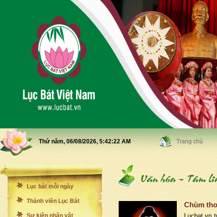
Thứ năm, 06/08/2026,
5:42:23 AM
Trang chủ
Lục bát mỗi ngày
Thành viên Lục Bát
Chùm thơ
Sự kiện nhân vật
Lucbat.vn t