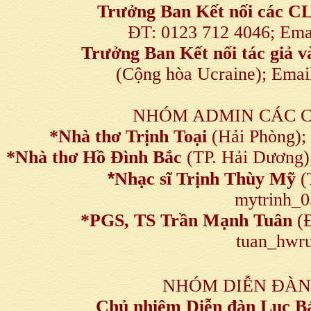
Trưởng Ban Kết nối
các C
ĐT: 0123 712 4046; Em
Trưởng Ban Kết nối tác giả
(Cộng hòa Ucraine); Ema
NHÓM ADMIN CÁC 
*Nhà thơ Trịnh Toại
(Hải Phòng);
*Nhà thơ Hồ Đình Bắc
(TP. Hải Dương)
*
Nhạc sĩ Trịnh Thùy Mỹ
(
mytrinh_
*
PGS, TS Trần Mạnh Tuân
(Đ
tuan_hwru
NHÓM DIỄN ĐÀN
Chủ nhiệm Diễn đàn Lục B