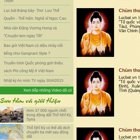
Thịnh
Chùm thơ
Lục bát tháng bảy- Thơ: Lưu Thế
Lucbat.vn t
Quyền - Thể hiện: Nghệ sĩ Ngọc Cao.
"Tổ quốc v
Tàu), Phùn
Nhà văn Đặng Vương Hưng và
Văn Chỉnh 
"Chuyện tem ngày Tết"
Bao giờ Việt Nam có điệu nhảy nổi
tiếng như Gangnam Style ?
Truyền hình Quốc phòng giới thiệu
Chùm thơ
sách Phi công Mỹ ở Việt Nam
Lucbat.vn t
Nhật ký An ninh TV ngày 30/4/2015
"Tổ quốc v
Định), Xuâ
Xem tiếp những Video đã có
Tĩnh (Quản
Hơn 37.000 người chết
trong động đất Thổ Nhĩ Kỳ,
Syria
Thổ Nhĩ Kỳ có thể đã dịch
Chùm thơ
chuyển ba mét sau động
đất
Lucbat.vn t