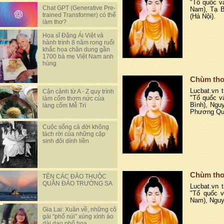
"Tổ quốc v
Chat GPT (Generative Pre-
Nam), Tạ B
trained Transformer) có thể
(Hà Nội).
làm thơ?
Họa sĩ Đặng Ái Việt và
hành trình 8 năm rong ruổi
khắc họa chân dung gần
1700 bà mẹ Việt Nam anh
hùng
Chùm thơ
Lucbat.vn t
Cận cảnh từ A - Z quy trình
"Tổ quốc v
làm cốm thơm nức của
Bình), Ngu
làng cốm Mễ Trì
Phương Qua
Cuộc sống cả đời không
tách rời của những cặp
sinh đôi dính liền
Chùm thơ
TÊN CÁC ĐẢO THUỘC
QUẦN ĐẢO TRƯỜNG SA
Lucbat.vn t
"Tổ quốc v
Nam), Nguy
Gia Lai: Xuân về, những cô
gái “phố núi” xúng xính áo
dài dạo phố hoa