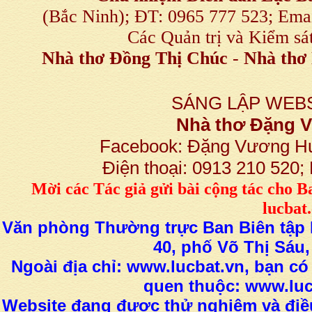
(Bắc Ninh); ĐT: 0965 777 523; E
Các Quản trị và Kiểm sá
Nhà thơ Đồng Thị Chúc
-
Nhà thơ 
SÁNG LẬP WEBS
Nhà thơ Đặng
Facebook: Đặng Vương H
Điện thoại: 0913 210 520
M
ời các Tác giả gửi bài
cộng tác
cho B
lucba
Văn phòng Thường trực Ban Biên tập L
40, phố Võ Thị Sáu,
Ngoài địa chỉ: www.lucbat.vn, bạn có
quen thuộc: www.luc
Website đang được thử nghiệm và điều