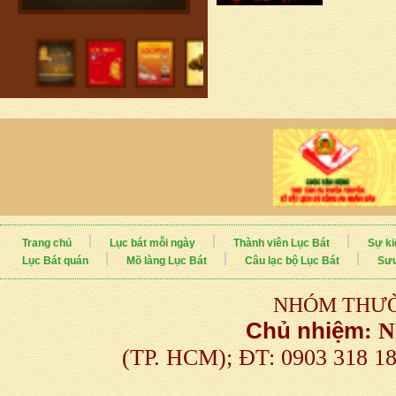
Trang chủ
Lục bát mỗi ngày
Thành viên Lục Bát
Sự ki
Lục Bát quán
Mõ làng Lục Bát
Câu lạc bộ Lục Bát
Sưu
NHÓM THƯỜ
Chủ nhiệm
:
N
(TP. HCM); ĐT: 0903 318 1