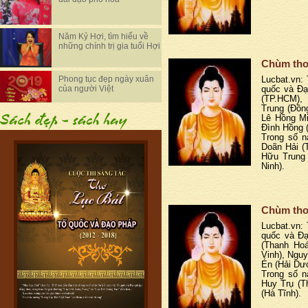
Năm Kỷ Hợi, tìm hiểu về
những chính trị gia tuổi Hợi
Chùm thơ
Phong tục đẹp ngày xuân
Lucbat.vn: 
của người Việt
quốc và Đạ
(TP.HCM),
Trung (Đồn
Lê Hồng Mi
Đình Hồng 
Trong số nà
Doãn Hải (
Hữu Trung 
Ninh).
Chùm thơ
Lucbat.vn: 
quốc và Đạ
(Thanh Ho
Vinh), Ngu
Én (Hải Dư
Trong số nà
Huy Trụ (T
(Hà Tĩnh).