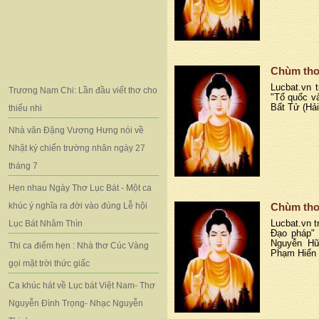
Chùm thơ
Lucbat.vn t
Trương Nam Chi: Lần đầu viết thơ cho
"Tổ quốc v
Bất Tử (Hải
thiếu nhi
Nhà văn Đặng Vương Hưng nói về
Nhật ký chiến trường nhân ngày 27
tháng 7
Hẹn nhau Ngày Thơ Lục Bát - Một ca
khúc ý nghĩa ra đời vào đúng Lễ hội
Chùm thơ
Lục Bát Nhâm Thìn
Lucbat.vn t
Đạo pháp" 
Nguyễn Hữ
Thi ca điểm hẹn : Nhà thơ Cúc Vàng
Phạm Hiển 
gọi mặt trời thức giấc
Ca khúc hát về Lục bát Việt Nam- Thơ
Nguyễn Đình Trọng- Nhạc Nguyễn