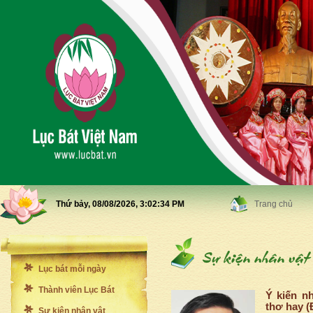
Thứ bảy, 08/08/2026,
3:02:36 PM
Trang chủ
Lục bát mỗi ngày
Thành viên Lục Bát
Ý kiến n
thơ hay 
Sự kiện nhân vật