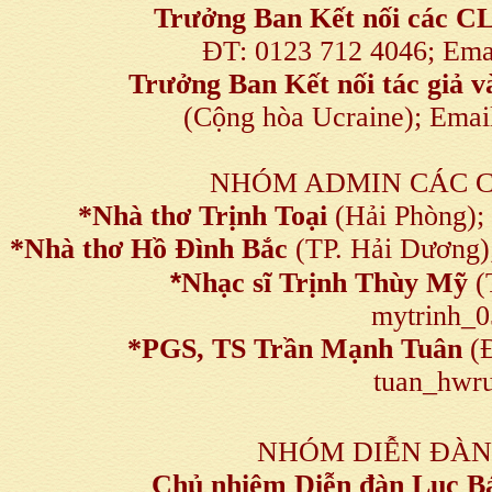
Trưởng Ban Kết nối
các C
ĐT: 0123 712 4046; Em
Trưởng Ban Kết nối tác giả
(Cộng hòa Ucraine); Ema
NHÓM ADMIN CÁC 
*Nhà thơ Trịnh Toại
(Hải Phòng);
*Nhà thơ Hồ Đình Bắc
(TP. Hải Dương)
*
Nhạc sĩ Trịnh Thùy Mỹ
(
mytrinh_
*
PGS, TS Trần Mạnh Tuân
(Đ
tuan_hwru
NHÓM DIỄN ĐÀN
Chủ nhiệm Diễn đàn Lục B