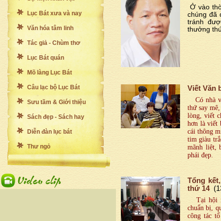
Ở vào thờ
Lục Bát xưa và nay
chúng đã đ
tránh đượ
Văn hóa tâm linh
thưởng thứ
Tác giả - Chùm thơ
Lục Bát quán
Mõ làng Lục Bát
Câu lạc bộ Lục Bát
Viết Văn b
Có nhà văn
Sưu tầm & Giới thiệu
thứ say mê,
lòng, viết 
Sách đẹp - Sách hay
hơn là viết
cái thông m
Diễn đàn lục bát
tim giàu tr
Thư ngỏ
mãnh liệt, 
phái đẹp.
Tổng kết
thứ 14
(1
Tại hội ng
chuẩn bị, q
công tác t