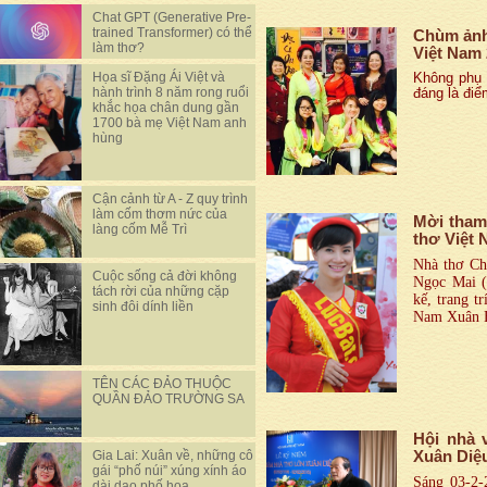
Chat GPT (Generative Pre-
trained Transformer) có thể
Chùm ảnh
làm thơ?
Việt Nam
Họa sĩ Đặng Ái Việt và
Không phụ 
hành trình 8 năm rong ruổi
đáng là điể
khắc họa chân dung gần
1700 bà mẹ Việt Nam anh
hùng
Cận cảnh từ A - Z quy trình
làm cốm thơm nức của
Mời tham
làng cốm Mễ Trì
thơ Việt 
Nhà thơ C
Cuộc sống cả đời không
Ngọc Mai (
tách rời của những cặp
kế, trang t
sinh đôi dính liền
Nam Xuân 
TÊN CÁC ĐẢO THUỘC
QUẦN ĐẢO TRƯỜNG SA
Hội nhà 
Gia Lai: Xuân về, những cô
Xuân Diệ
gái “phố núi” xúng xính áo
Sáng 03-2-
dài dạo phố hoa