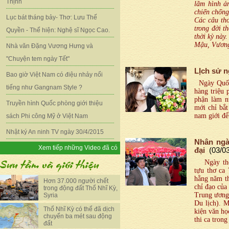
Thịnh
lãm hình ả
chiến chốn
Lục bát tháng bảy- Thơ: Lưu Thế
Các câu th
trong đời t
Quyền - Thể hiện: Nghệ sĩ Ngọc Cao.
thời kỳ này
Mậu, Vương
Nhà văn Đặng Vương Hưng và
"Chuyện tem ngày Tết"
LỊch sử n
Bao giờ Việt Nam có điệu nhảy nổi
Ngày Quốc
tiếng như Gangnam Style ?
hàng triệu 
phận làm nữ
Truyền hình Quốc phòng giới thiệu
mới chỉ bắt
nam giới để
sách Phi công Mỹ ở Việt Nam
Nhật ký An ninh TV ngày 30/4/2015
Nhân ngà
Xem tiếp những Video đã có
đại
(03/0
Ngày thơ V
tựu thơ ca
hằng năm th
Hơn 37.000 người chết
chỉ đạo của
trong động đất Thổ Nhĩ Kỳ,
Trung ương)
Syria
Du lịch). 
Thổ Nhĩ Kỳ có thể đã dịch
kiện văn họ
chuyển ba mét sau động
thi ca tron
đất