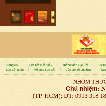
Trang chủ
Lục bát mỗi ngày
Thành viên Lục Bát
Sự ki
Lục Bát quán
Mõ làng Lục Bát
Câu lạc bộ Lục Bát
Sưu
NHÓM THƯỜ
Chủ nhiệm
:
N
(TP. HCM); ĐT: 0903 318 1