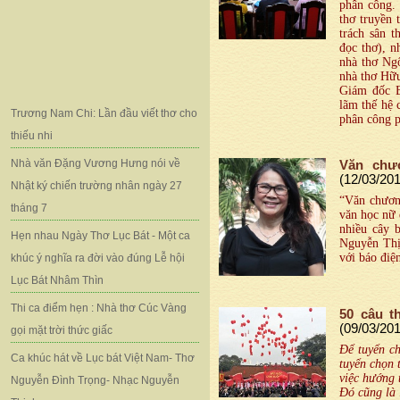
phân công.
thơ truyền
trách sân t
đọc thơ), n
nhà thơ Ng
nhà thơ Hữu
Giám đốc B
lãm thế hệ 
Trương Nam Chi: Lần đầu viết thơ cho
phân công p
thiếu nhi
Nhà văn Đặng Vương Hưng nói về
Văn chư
(12/03/20
Nhật ký chiến trường nhân ngày 27
“Văn chương
tháng 7
văn học nữ 
nhiều cây 
Hẹn nhau Ngày Thơ Lục Bát - Một ca
Nguyễn Thị
với báo điệ
khúc ý nghĩa ra đời vào đúng Lễ hội
Lục Bát Nhâm Thìn
Thi ca điểm hẹn : Nhà thơ Cúc Vàng
50 câu t
(09/03/20
gọi mặt trời thức giấc
Để tuyển ch
Ca khúc hát về Lục bát Việt Nam- Thơ
tuyển chọn 
việc hướng 
Nguyễn Đình Trọng- Nhạc Nguyễn
Đó cũng là 