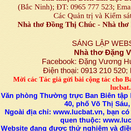
(Bắc Ninh); ĐT: 0965 777 523; E
Các Quản trị và Kiểm sá
Nhà thơ Đồng Thị Chúc
-
Nhà thơ 
SÁNG LẬP WEBS
Nhà thơ Đặng
Facebook: Đặng Vương H
Điện thoại: 0913 210 520
M
ời các Tác giả gửi bài
cộng tác
cho B
lucba
Văn phòng Thường trực Ban Biên tập L
40, phố Võ Thị Sáu,
Ngoài địa chỉ: www.lucbat.vn, bạn có
quen thuộc: www.luc
Website đang được thử nghiệm và điều