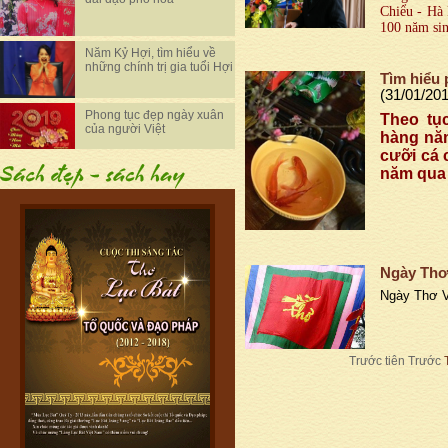
Chiểu - Hà 
100 năm sin
Năm Kỷ Hợi, tìm hiểu về
những chính trị gia tuổi Hợi
Tìm hiểu 
(31/01/20
Phong tục đẹp ngày xuân
Theo tụ
của người Việt
hàng năm
cưỡi cá 
năm qua
Ngày Thơ
Ngày Thơ V
Trước tiên
Trước