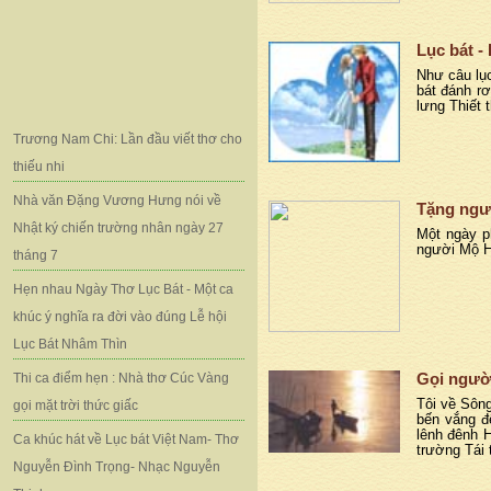
Lục bát 
Như câu lục
bát đánh rơ
lưng Thiết 
Trương Nam Chi: Lần đầu viết thơ cho
thiếu nhi
Nhà văn Đặng Vương Hưng nói về
Tặng ngư
Nhật ký chiến trường nhân ngày 27
Một ngày p
người Mộ Hà
tháng 7
Hẹn nhau Ngày Thơ Lục Bát - Một ca
khúc ý nghĩa ra đời vào đúng Lễ hội
Lục Bát Nhâm Thìn
Gọi ngườ
Thi ca điểm hẹn : Nhà thơ Cúc Vàng
Tôi về Sôn
gọi mặt trời thức giấc
bến vắng đ
lênh đênh 
Ca khúc hát về Lục bát Việt Nam- Thơ
trường Tái
Nguyễn Đình Trọng- Nhạc Nguyễn