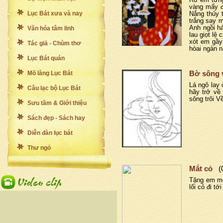
Ru em từn
vàng mấy đ
Lục Bát xưa và nay
Nắng thủy 
trắng say 
Anh ngồi h
Văn hóa tâm linh
lau giọt l
xót em gầy
Tác giả - Chùm thơ
hòai ngàn 
Lục Bát quán
Mõ làng Lục Bát
Bờ sông 
Lá ngô lay
Câu lạc bộ Lục Bát
hãy trở về 
sông trôi V
Sưu tầm & Giới thiệu
Sách đẹp - Sách hay
Diễn đàn lục bát
Thư ngỏ
Mắt cỏ
(
Tặng em mộ
lối cỏ đi t