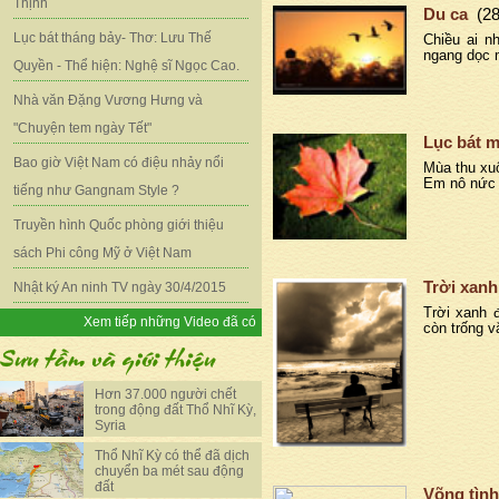
Thịnh
Du ca
(2
Lục bát tháng bảy- Thơ: Lưu Thế
Chiều ai n
ngang dọc m
Quyền - Thể hiện: Nghệ sĩ Ngọc Cao.
Nhà văn Đặng Vương Hưng và
"Chuyện tem ngày Tết"
Lục bát 
Bao giờ Việt Nam có điệu nhảy nổi
Mùa thu xu
Em nô nức 
tiếng như Gangnam Style ?
Truyền hình Quốc phòng giới thiệu
sách Phi công Mỹ ở Việt Nam
Trời xanh
Nhật ký An ninh TV ngày 30/4/2015
Trời xanh 
Xem tiếp những Video đã có
còn trống v
Hơn 37.000 người chết
trong động đất Thổ Nhĩ Kỳ,
Syria
Thổ Nhĩ Kỳ có thể đã dịch
chuyển ba mét sau động
đất
Võng tình