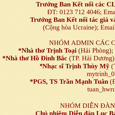
Trưởng Ban Kết nối
các C
ĐT: 0123 712 4046; Em
Trưởng Ban Kết nối tác giả
(Cộng hòa Ucraine); Ema
NHÓM ADMIN CÁC 
*Nhà thơ Trịnh Toại
(Hải Phòng);
*Nhà thơ Hồ Đình Bắc
(TP. Hải Dương)
*
Nhạc sĩ Trịnh Thùy Mỹ
(
mytrinh_
*
PGS, TS Trần Mạnh Tuân
(Đ
tuan_hwru
NHÓM DIỄN ĐÀN
Chủ nhiệm Diễn đàn Lục B