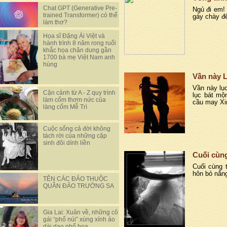
Chat GPT (Generative Pre-
Ngủ đi em!
trained Transformer) có thể
gáy chày đ
làm thơ?
Họa sĩ Đặng Ái Việt và
hành trình 8 năm rong ruổi
khắc họa chân dung gần
1700 bà mẹ Việt Nam anh
hùng
Vần này L
Vần này lụ
Cận cảnh từ A - Z quy trình
lục bát mộ
làm cốm thơm nức của
cầu may Xin
làng cốm Mễ Trì
Cuộc sống cả đời không
tách rời của những cặp
sinh đôi dính liền
Cuối cùn
Cuối cùng 
hôn bỏ nắn
TÊN CÁC ĐẢO THUỘC
QUẦN ĐẢO TRƯỜNG SA
Gia Lai: Xuân về, những cô
gái “phố núi” xúng xính áo
dài dạo phố hoa