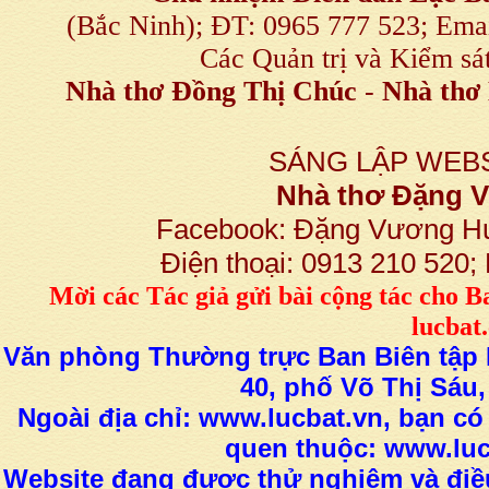
(Bắc Ninh); ĐT: 0965 777 523; E
Các Quản trị và Kiểm sá
Nhà thơ Đồng Thị Chúc
-
Nhà thơ 
SÁNG LẬP WEBS
Nhà thơ Đặng
Facebook: Đặng Vương H
Điện thoại: 0913 210 520
M
ời các Tác giả gửi bài
cộng tác
cho B
lucba
Văn phòng Thường trực Ban Biên tập L
40, phố Võ Thị Sáu,
Ngoài địa chỉ: www.lucbat.vn, bạn có
quen thuộc: www.luc
Website đang được thử nghiệm và điều