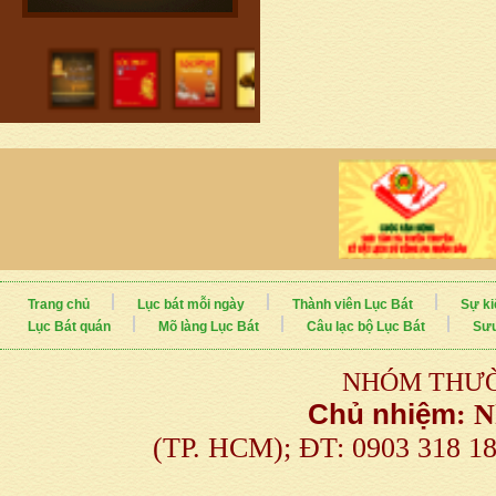
Trang chủ
Lục bát mỗi ngày
Thành viên Lục Bát
Sự ki
Lục Bát quán
Mõ làng Lục Bát
Câu lạc bộ Lục Bát
Sưu
NHÓM THƯỜ
Chủ nhiệm
:
N
(TP. HCM); ĐT: 0903 318 1