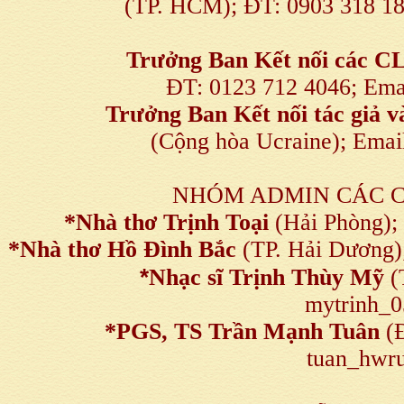
(TP. HCM); ĐT: 0903 318 1
Trưởng Ban Kết nối
các C
ĐT: 0123 712 4046; Em
Trưởng Ban Kết nối tác giả
(Cộng hòa Ucraine); Ema
NHÓM ADMIN CÁC 
*Nhà thơ Trịnh Toại
(Hải Phòng);
*Nhà thơ Hồ Đình Bắc
(TP. Hải Dương)
*
Nhạc sĩ Trịnh Thùy Mỹ
(
mytrinh_
*
PGS, TS Trần Mạnh Tuân
(Đ
tuan_hwru