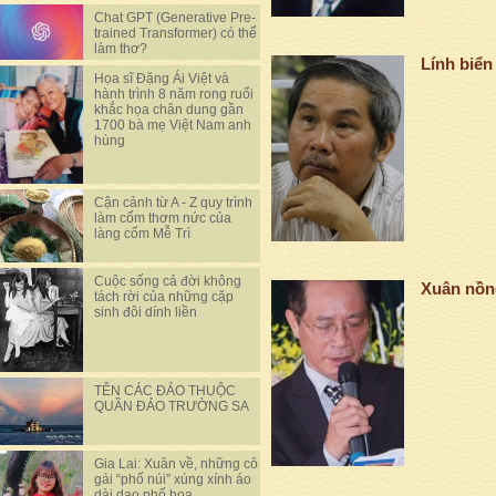
Chat GPT (Generative Pre-
trained Transformer) có thể
làm thơ?
Lính biể
Họa sĩ Đặng Ái Việt và
hành trình 8 năm rong ruổi
khắc họa chân dung gần
1700 bà mẹ Việt Nam anh
hùng
Cận cảnh từ A - Z quy trình
làm cốm thơm nức của
làng cốm Mễ Trì
Cuộc sống cả đời không
Xuân nồn
tách rời của những cặp
sinh đôi dính liền
TÊN CÁC ĐẢO THUỘC
QUẦN ĐẢO TRƯỜNG SA
Gia Lai: Xuân về, những cô
gái “phố núi” xúng xính áo
dài dạo phố hoa