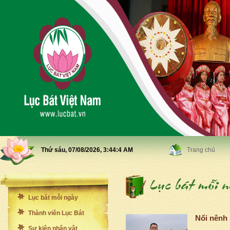
Thứ sáu, 07/08/2026,
3:44:6 AM
Trang chủ
Lục bát mỗi ngày
Thành viên Lục Bát
Nổi nênh 
Sự kiện nhân vật