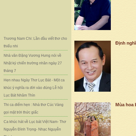
Trương Nam Chi: Lần đầu viết thơ cho
Định nghĩ
thiếu nhi
Nhà văn Đặng Vương Hưng nói về
Nhật ký chiến trường nhân ngày 27
tháng 7
Hẹn nhau Ngày Thơ Lục Bát - Một ca
khúc ý nghĩa ra đời vào đúng Lễ hội
Lục Bát Nhâm Thìn
Mùa hoa 
Thi ca điểm hẹn : Nhà thơ Cúc Vàng
gọi mặt trời thức giấc
Ca khúc hát về Lục bát Việt Nam- Thơ
Nguyễn Đình Trọng- Nhạc Nguyễn