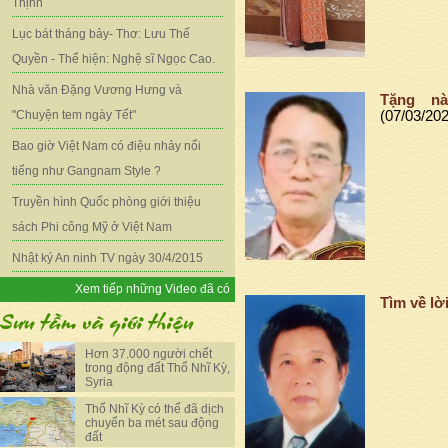
Thịnh
Lục bát tháng bảy- Thơ: Lưu Thế
Quyền - Thể hiện: Nghệ sĩ Ngọc Cao.
Nhà văn Đặng Vương Hưng và
Tặng n
"Chuyện tem ngày Tết"
(07/03/20
Bao giờ Việt Nam có điệu nhảy nổi
tiếng như Gangnam Style ?
Truyền hình Quốc phòng giới thiệu
sách Phi công Mỹ ở Việt Nam
Nhật ký An ninh TV ngày 30/4/2015
Xem tiếp những Video đã có
Tìm về lờ
Hơn 37.000 người chết
trong động đất Thổ Nhĩ Kỳ,
Syria
Thổ Nhĩ Kỳ có thể đã dịch
chuyển ba mét sau động
đất