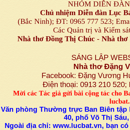
NHÓM DIỄN ĐÀN
Chủ nhiệm Diễn đàn Lục B
(Bắc Ninh); ĐT: 0965 777 523; E
Các Quản trị và Kiểm sá
Nhà thơ Đồng Thị Chúc
-
Nhà thơ 
SÁNG LẬP WEBS
Nhà thơ Đặng
Facebook: Đặng Vương H
Điện thoại: 0913 210 520
M
ời các Tác giả gửi bài
cộng tác
cho B
lucba
Văn phòng Thường trực Ban Biên tập L
40, phố Võ Thị Sáu,
Ngoài địa chỉ: www.lucbat.vn, bạn có